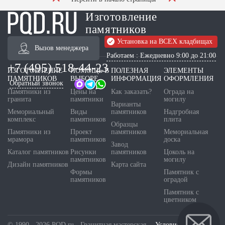
Изготовление
памятников
Установка на ВСЕХ кладбищах
Вызов менеджера
Работаем : Ежедневно 9:00 до 21:00
+7 (495) 518-44-23
ИЗГОТОВЛЕНИЕ
ПОМОЩЬ В
ПОЛЕЗНАЯ
ЭЛЕМЕНТЫ
ПАМЯТНИКОВ
ВЫБОРЕ
ИНФОРМАЦИЯ
ОФОРМЛЕНИЯ
Обратный звонок
Памятники из
Цены на
Как заказать?
Ограда на
гранита
памятники
могилу
Варианты
Мемориальный
Виды
памятников
Надгробная
комплекс
памятников
плита
Образцы
Памятники из
Проект
памятников
Мемориальная
мрамора
памятников
доска
Завод
Каталог памятников
Рисунки
памятников
Цоколь на
памятников
могилу
Дизайн памятников
Карта сайта
Формы
Памятник с
памятников
оградой
Памятник с
цветником
© 1990 - 2026 PQD.ru - Гранитная мастерская.
Условия