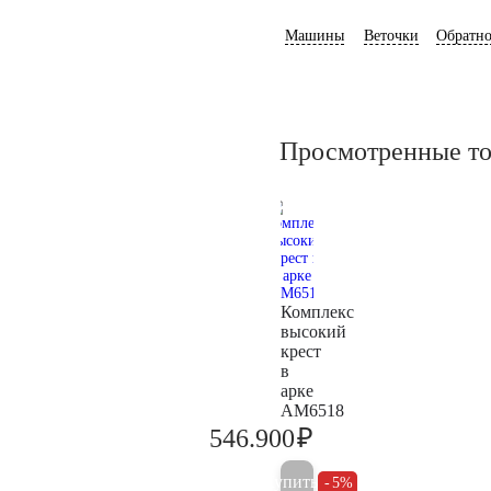
Машины
Веточки
Обратно
Просмотренные т
Комплекс
высокий
крест
в
арке
AM6518
₽
546.900
575.700
Купить
5%