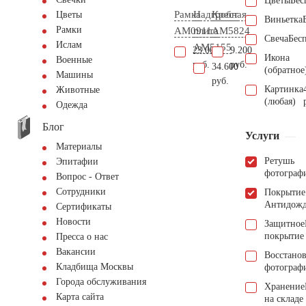
Цветы
Бес
Рамка
Надгробная
Крест
Цветы
Виньетка
Рамки
AM0911
плита
AM5824
Свеча
Бес
Ислам
AM5155
23.000
9.200
Икона
Военные
руб.
руб.
34.600
(обратное
Машины
руб.
Картинка
Животные
(любая)
Одежда
Блог
Услуги
Материалы
Ретушь
Эпитафии
фотограф
Вопрос - Ответ
Сотрудники
Покрытие
Антидож
Сертификаты
Новости
Защитное
покрытие
Пресса о нас
Вакансии
Восстано
Кладбища Москвы
фотограф
Города обслуживания
Хранение
Карта сайта
на складе