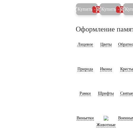
Купить
Купить
Куп
5%
5%
Оформление памя
Лицевое
Цветы
Обратно
Природа
Иконы
Кресты
Рамки
Шрифты
Святые
Виньетки
Военны
Животные