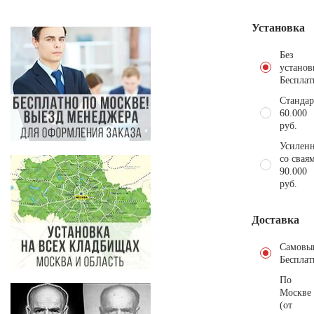
Установка
Без
установ
Бесплат
Стандар
60.000
руб.
Усиленн
со свая
90.000
руб.
Доставка
Самовы
Бесплат
По
Москве
(от