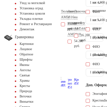
1 шт.
на
4.900 
Уход за могилкой
Установка оград
керамике
Тюльпан
Ангел
Лавочка
Фото
Установка цоколя
AM5816
с
на
Укладка плитки
1 шт.
на
9.100 
корзиной
могилу
13.900
Ремонт и Реставрация
стекле
цветов
AM5442
руб.
ФИО
Демонтаж
AM5918
16.200
Гравировка
1 шт.
(Гравиров
3.500 
руб.
54.200
Картинки
руб.
ФИО
Лицевое
Обратное
1 шт.
(Пескостр
4.500 
Шрифты
ФИО
Иконы
Ангелы
1 шт.
(Скарпель
9.000 
Святые
Храмы
Доп. Оформ
Кресты
Природа
Эпитафия
Веточки
Крестик
Б
Виньетки
Свечки