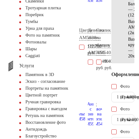
Скамейки
Баляс
Тротуарная плитка
— 25
Поребрик
(12шт
Ваза
Тумбы
АМ55
Урна для праха
Цветы
Девочка
Столик
(2шт)
Фото на памятник
AM5838
ангел
на
Ваза
Фотоовалы
скорбящая
могилу
кругл
112.700
Шары
—
AM5856
AM5403
руб.
Сaggiati
20x20
31.400
9.400
Услуги
руб.
руб.
Оформлени
Памятник в 3D
Эскиз - согласование
Фото
Портреты на памятник
Цветной портрет
1 шт.
(Гравиров
4.900 
Ручная гравировка
Гравировка с выездом
Фото
Ретушь на памятник
1 шт.
(Ручное)
12.000
Восстановление фото
Антидождь
Фото
Благоустройство