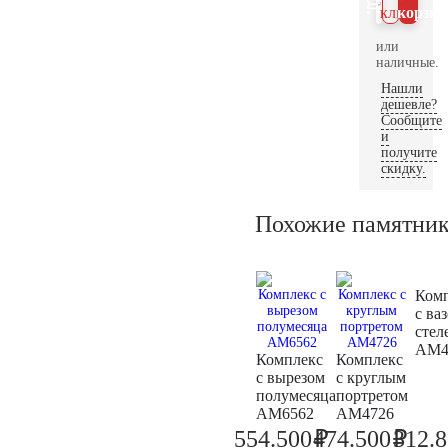
клик
корзин
или
наличные.
Нашли
дешевле?
Сообщите
и
получите
скидку.
Похожие памятни
Ком
с ва
стел
AM4
Комплекс
Комплекс
с вырезом
с круглым
полумесяца
портретом
AM6562
AM4726
₽
₽
554.500
474.500
312.
583.700
499.5