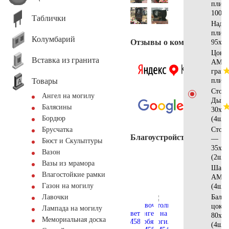
плит
100x6
Таблички
Надгр
плит
Колумбарий
Отзывы о компании
95x50
Цоко
Вставка из гранита
АМ56
грани
Товары
плитк
Стол
Ангел на могилу
Дым
Балясины
30x12
Бордюр
(4шт)
Стол
Брусчатка
Благоустройство
—
Бюст и Скульптуры
35x15
Вазон
(2шт)
Вазы из мрамора
Шар
Влагостойкие рамки
AM55
Газон на могилу
(4шт)
Балка
Лавочки
цоко
Лампада на могилу
80x12
Мемориальная доска
(4шт)