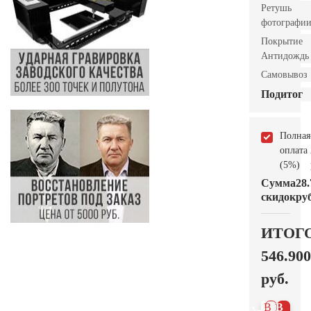
Ретушь
фотографи
Покрытие
Антидождь
Самовывоз
Подитог
Полная
оплата
(5%)
Сумма
28.
скидок
руб
ИТОГ
546.900
руб.
В 1
В