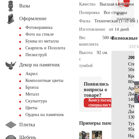
клик
корзин
Качество
Высшая категория
Вазы
Полировка
Все стороны
или
Оформление
наличные.
Фаска
Техническая (1-10 мм.)
Фотокерамика
Изготовление
от 14 дней
Фото на стекле
Вес
500 кг.
Возможные
Буквы из металла
комплекта
ЭЛЕ
Скарпель и Позолота
Высота
92 см.
Пескоструй
200х2
с
Стел
Декор на памятник
тумбой
50х40
Акрил
Крес
Композитные цветы
80x40
Появились
Бронза
Арка
вопросы о
Дым
Металл
товаре?
140x7
Консультация
Скульптура
специалиста
Тумб
Цветы
Дым
Ордена на памятник
130x3
Примеры памятников
Тумб
Плитка
95x25
Надгр
Щебень