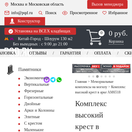
Москва и Московская область
Вызов менеджера
info@pqd.ru
Поиск
Просмотренное
Избранное
Конструктор
Установка на ВСЕХ кладбищах
0 руб.
0
0
Китай-Город - Шоурум 130 м2
Корзина
Без выходных : с 9:00 до 21:00
Выезд менеджера для
АНОВКА
ОТЗЫВЫ
ГАРАНТИЯ
ОПЛАТА
СК
оформления заказа
изготовление
Заказать выезд
памятников
+7 (495) 518-44-23
Памятники
Экономичные
Обратный звонок
Главная
>
Мемориальные
Вертикальные
комплексы на могилу
>
Комплекс
Фрезерные
высокий крест в арке AM6518
Горизонтальные
Комплекс
Двойные
Арки и Колонны
высокий
Элитные
С крестом
крест в
Маленькие