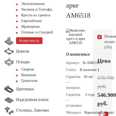
арке
Эксклюзивные
Часовни и Голгофы
AM6518
Кресты из гранита
Европейские
Мраморные
Готовые со Скидкой
Полная
Комплексы
оплата
(5%)
Цоколя
О комплексе
Цена
Ограды
Артикул
№ AM6518
:
Сварная
Статус
В наличии
Кованная
Гарантия
30 лет
575.700
Гранитная
—
руб.
материал
Цветники
546.900
Гарантия
3 года
Надгробная плита
—
руб.
установка
Столики, Лавочки
Материал
Карельский гранит
В 1
В