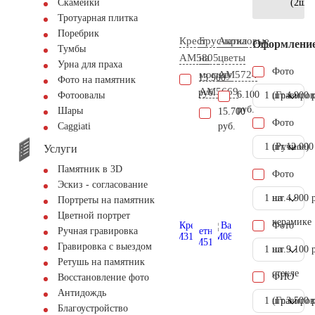
(2шт)
Скамейки
Тротуарная плитка
Поребрик
Крест
Брусчатка
Акриловые
Оформлени
Тумбы
AM5805
на
цветы
Урна для праха
Фото
могилу
AM5724
13.900
Фото на памятник
AM5669
руб.
6.100
1 шт.
(Гравиров
4.900 
Фотоовалы
руб.
Шары
15.700
Фото
руб.
Сaggiati
1 шт.
(Ручное)
12.000
Услуги
Памятник в 3D
Фото
Эскиз - согласование
1 шт.
на
4.900 
Портреты на памятник
Цветной портрет
керамике
Фото
Ручная гравировка
Гравировка с выездом
1 шт.
на
9.100 
Ретушь на памятник
стекле
ФИО
Восстановление фото
Антидождь
1 шт.
(Гравиров
3.500 
Благоустройство