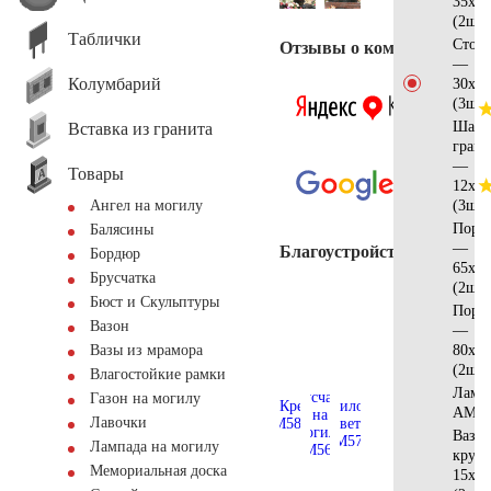
35x15
(2шт)
Таблички
Стол
Отзывы о компании
—
Колумбарий
30x12
(3шт)
Шар 
Вставка из гранита
грани
—
Товары
12х10
(3шт)
Ангел на могилу
Поре
Балясины
—
Благоустройство
Бордюр
65x25
Брусчатка
(2шт)
Бюст и Скульптуры
Поре
Вазон
—
80x25
Вазы из мрамора
(2шт)
Влагостойкие рамки
Ламп
Газон на могилу
AM55
Лавочки
Ваза
Лампада на могилу
кругл
Мемориальная доска
15х15