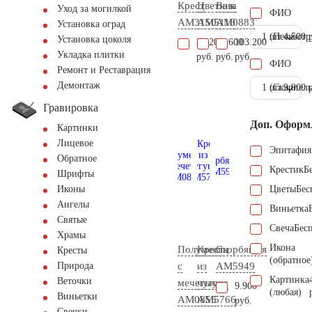
Крест
Цветник
Ваза
Уход за могилкой
ФИО
AM3150
AM5110
AM0883
Установка оград
1 шт.
(Пескостр
4.500 
Установка цоколя
28.200
19.600
103.200
Укладка плитки
руб.
руб.
руб.
ФИО
Ремонт и Реставрация
Демонтаж
1 шт.
(Скарпель
9.000 
Гравировка
Доп. Оформ
Картинки
Лицевое
Эпитафия
Обратное
Крестик
Б
Шрифты
Цветы
Бес
Иконы
Ангелы
Виньетка
Святые
Свеча
Бес
Храмы
Икона
Полумесяц
Крест
Скорбящая
Кресты
(обратное
с
из
AM5949
Природа
Картинка
Веточки
мечетью
чугуна
9.900
(любая)
Виньетки
AM0855
AM5766
руб.
Свечки