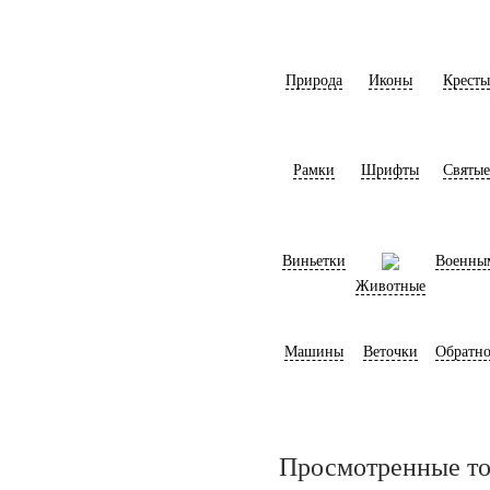
Природа
Иконы
Кресты
Рамки
Шрифты
Святые
Виньетки
Военны
Животные
Машины
Веточки
Обратно
Просмотренные т