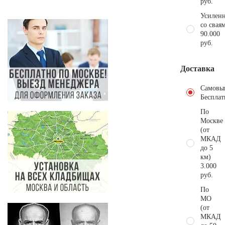
руб.
Усиленн
со свая
90.000
руб.
Доставка
Самовы
Бесплат
По
Москве
(от
МКАД
до 5
км)
3.000
руб.
По
МО
(от
МКАД