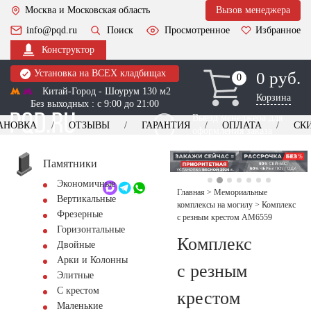
Москва и Московская область
Вызов менеджера
info@pqd.ru
Поиск
Просмотренное
Избранное
Конструктор
Установка на ВСЕХ кладбищах
0 руб.
0
0
Китай-Город - Шоурум 130 м2
Корзина
Без выходных : с 9:00 до 21:00
Выезд менеджера для
АНОВКА
ОТЗЫВЫ
ГАРАНТИЯ
ОПЛАТА
СК
оформления заказа
изготовление
Заказать выезд
памятников
+7 (495) 518-44-23
Памятники
Экономичные
Обратный звонок
Главная
>
Мемориальные
Вертикальные
комплексы на могилу
>
Комплекс
Фрезерные
с резным крестом AM6559
Горизонтальные
Комплекс
Двойные
Арки и Колонны
с резным
Элитные
С крестом
крестом
Маленькие