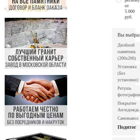
регион)
от
5.000
руб.
Вы выбра
Двойной
памятник
(200х200)
Установка
(Без
установки)
Ретушь
фотографи
Покрытие
Антидождь
Самовывоз
Подитог