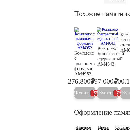
Похожие памятни
Ком
лепе
стел
Комплекс
AM6
Комплекс
Контрастный
с
сдержанный
плавными
AM4643
формами
AM4952
₽
₽
276.800
397.000
500.
291.400
417.9
Купить
Купить
Куп
5%
5%
Оформление памя
Лицевое
Цветы
Обратно