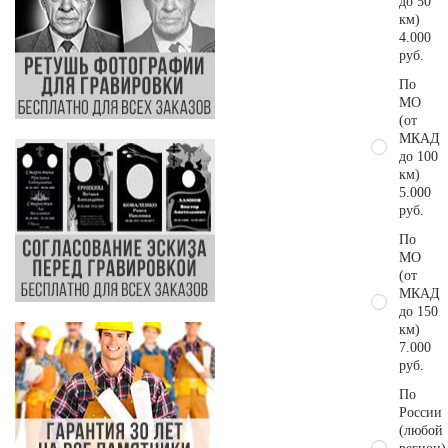
до 50
км)
4.000
руб.
По
МО
(от
МКАД
до 100
км)
5.000
руб.
По
МО
(от
МКАД
до 150
км)
7.000
руб.
По
России
(любой