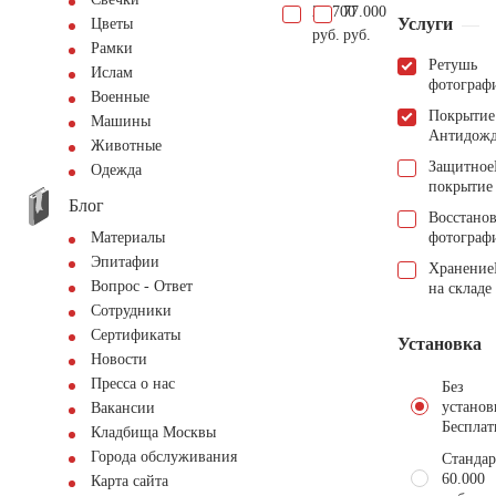
20.700
77.000
Услуги
Цветы
руб.
руб.
Рамки
Ретушь
Ислам
фотограф
Военные
Покрытие
Машины
Антидож
Животные
Защитное
Одежда
покрытие
Блог
Восстано
фотограф
Материалы
Эпитафии
Хранение
Вопрос - Ответ
на складе
Сотрудники
Сертификаты
Установка
Новости
Пресса о нас
Без
установ
Вакансии
Бесплат
Кладбища Москвы
Города обслуживания
Стандар
60.000
Карта сайта