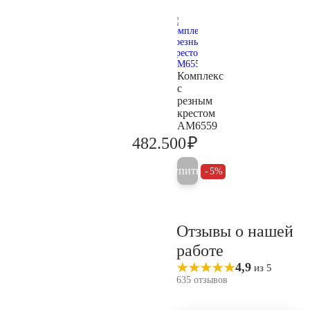
Комплекс
с
резным
крестом
AM6559
₽
482.500
507.900
Купить
5%
Отзывы о нашей
работе
4,9
из 5
635 отзывов