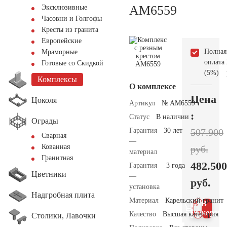
AM6559
Эксклюзивные
Часовни и Голгофы
Кресты из гранита
Европейские
Полная
Мраморные
оплата
Готовые со Скидкой
(5%)
Комплексы
О комплексе
Цена
Цоколя
Артикул
№ AM6559
:
Статус
В наличии
Ограды
Гарантия
30 лет
507.900
Сварная
—
Кованная
руб.
материал
Гранитная
482.500
Гарантия
3 года
Цветники
—
руб.
установка
Надгробная плита
Материал
Карельский гранит
В 1
В
клик
корзин
Качество
Высшая категория
Столики, Лавочки