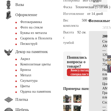
Полировка
Все стороны
или
Вазы
наличные.
Фаска
Техническая (1-10 мм.)
Изготовление
от 14 дней
Оформление
Вес
500 кг.
Возможные
Фотокерамика
комплекта
Фото на стекле
ЭЛЕ
Высота
92 см.
Буквы из металла
200х2
с
Скарпель и Позолота
Стела
тумбой
Пескоструй
AM60
—
Декор на памятник
120х6
Появились
Акрил
Тумб
вопросы о
Композитные цветы
75x20
товаре?
Надг
Бронза
Консультация
специалиста
плит
Металл
100x7
Скульптура
Цоко
Цветы
Примеры памятников
AM56
Ордена на памятник
Грани
плитк
Плитка
Стол
—
Щебень