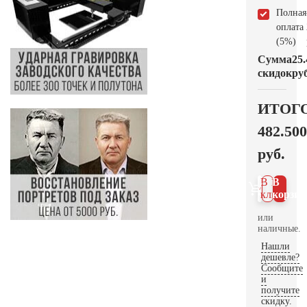
Полная
оплата
(5%)
Сумма
25.
скидок
руб
ИТОГ
482.500
руб.
В 1
В
клик
корзин
или
наличные.
Нашли
дешевле?
Сообщите
и
получите
скидку.