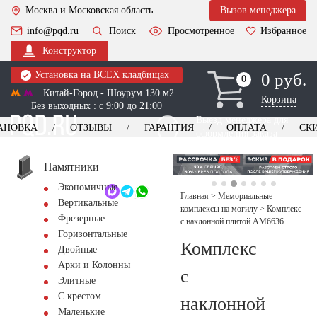
Москва и Московская область
Вызов менеджера
info@pqd.ru
Поиск
Просмотренное
Избранное
Конструктор
Установка на ВСЕХ кладбищах
0 руб.
0
0
Китай-Город - Шоурум 130 м2
Корзина
Без выходных : с 9:00 до 21:00
Выезд менеджера для
АНОВКА
ОТЗЫВЫ
ГАРАНТИЯ
ОПЛАТА
СК
оформления заказа
изготовление
Заказать выезд
памятников
+7 (495) 518-44-23
Памятники
Экономичные
Обратный звонок
Главная
>
Мемориальные
Вертикальные
комплексы на могилу
>
Комплекс
Фрезерные
с наклонной плитой AM6636
Горизонтальные
Комплекс
Двойные
Арки и Колонны
с
Элитные
С крестом
наклонной
Маленькие