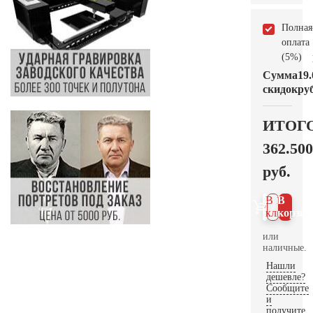
Полная
оплата
(5%)
Сумма
19.
скидок
руб
ИТОГ
362.500
руб.
В 1
В
клик
корзин
или
наличные.
Нашли
дешевле?
Сообщите
и
получите