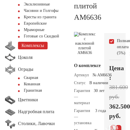
плитой
Эксклюзивные
Часовни и Голгофы
AM6636
Кресты из гранита
Европейские
Мраморные
Готовые со Скидкой
Полная
Комплексы
оплата
(5%)
Цоколя
О комплексе
Цена
Ограды
Артикул
№ AM6636
:
Сварная
Статус
В наличии
Кованная
381.600
Гранитная
Гарантия
30 лет
руб.
—
Цветники
материал
362.500
Гарантия
3 года
Надгробная плита
руб.
—
установка
Столики, Лавочки
В 1
В