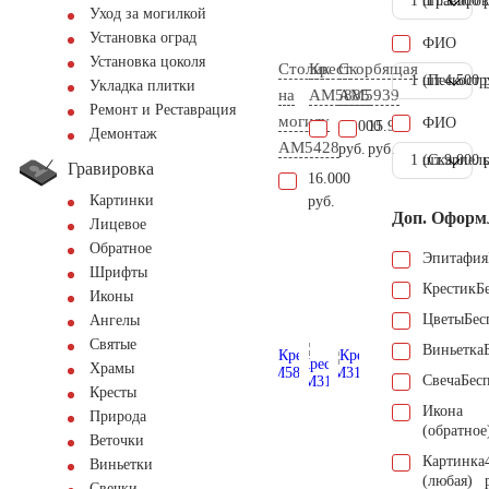
1 шт.
(Гравиров
3.500 
Уход за могилкой
Установка оград
ФИО
Установка цоколя
Столик
Крест
Скорбящая
1 шт.
(Пескостр
4.500 
Укладка плитки
на
AM5885
AM5939
Ремонт и Реставрация
могилу
ФИО
46.000
15.900
Демонтаж
AM5428
руб.
руб.
1 шт.
(Скарпель
9.000 
Гравировка
16.000
Картинки
руб.
Доп. Оформ
Лицевое
Обратное
Эпитафия
Шрифты
Крестик
Б
Иконы
Цветы
Бес
Ангелы
Святые
Виньетка
Храмы
Свеча
Бес
Кресты
Икона
Природа
(обратное
Веточки
Картинка
Виньетки
(любая)
Свечки