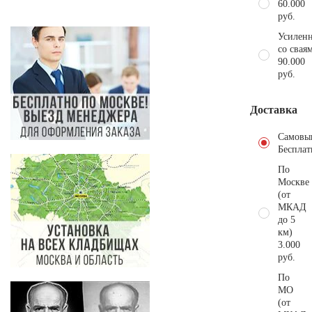
60.000
руб.
Усиленн
со свая
90.000
руб.
Доставка
Самовы
Бесплат
По
Москве
(от
МКАД
до 5
км)
3.000
руб.
По
МО
(от