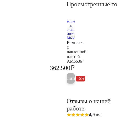
Просмотренные т
Комплекс
с
наклонной
плитой
AM6636
₽
362.500
381.600
Купить
5%
Отзывы о нашей
работе
4,9
из 5