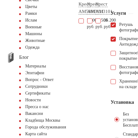
Крест
Крест
Крест
Цветы
AM5801
AM3111
AM3101
Услуги
Рамки
5.100
24.500
16.200
Ислам
Ретушь
руб.
руб.
руб.
Военные
фотограф
Машины
Покрытие
Животные
Антидож
Одежда
Защитное
Блог
покрытие
Материалы
Восстано
фотограф
Эпитафии
Вопрос - Ответ
Хранение
Сотрудники
на складе
Сертификаты
Новости
Установка
Пресса о нас
Вакансии
Без
установ
Кладбища Москвы
Бесплат
Города обслуживания
Карта сайта
Стандар