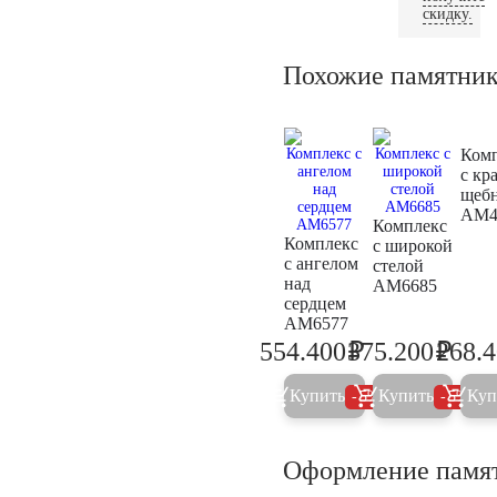
скидку.
Похожие памятни
Ком
с кр
щеб
AM4
Комплекс
Комплекс
с широкой
с ангелом
стелой
над
AM6685
сердцем
AM6577
₽
₽
554.400
375.200
268.
583.600
394.9
Купить
Купить
Куп
5%
5%
Оформление памя