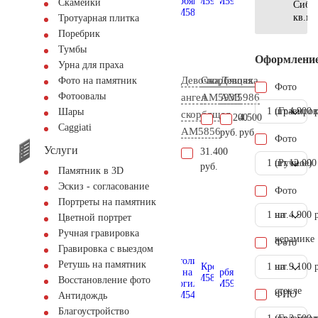
Скамейки
Сиби
кв.м.
Тротуарная плитка
Поребрик
Тумбы
Оформлени
Урна для праха
Девочка
Скорбящая
Девочка
Фото на памятник
Фото
Фотоовалы
ангел
AM5933
AM5986
1 шт.
(Гравиров
4.900 
Шары
скорбящая
16.200
4.500
Сaggiati
AM5856
руб.
руб.
Фото
Услуги
31.400
1 шт.
(Ручное)
12.000
руб.
Памятник в 3D
Эскиз - согласование
Фото
Портреты на памятник
1 шт.
на
4.900 
Цветной портрет
Ручная гравировка
керамике
Фото
Гравировка с выездом
Ретушь на памятник
1 шт.
на
9.100 
Восстановление фото
стекле
ФИО
Антидождь
Благоустройство