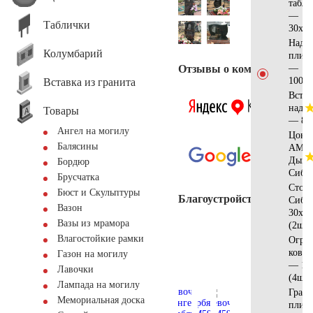
табли
—
Таблички
30х12
Надгр
Колумбарий
плит
Отзывы о компании
—
100x6
Вставка из гранита
Встав
надгр
Товары
— 80
Ангел на могилу
Цоко
Балясины
АМ56
Дым/
Бордюр
Сиби
Брусчатка
Стол
Бюст и Скульптуры
Благоустройство
Сиби
Вазон
30x12
Вазы из мрамора
(2шт)
Влагостойкие рамки
Оград
кован
Газон на могилу
— 10
Лавочки
(4шт)
Лампада на могилу
Грани
Мемориальная доска
плитк