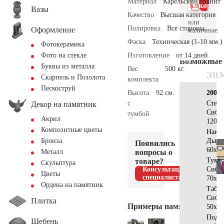
Материал
Карельский гранит
клик
корзин
Вазы
Качество
Высшая категория
или
Полировка
Все стороны
Оформление
наличные.
Фаска
Техническая (1-10 мм.)
Фотокерамика
Изготовление
от 14 дней
Фото на стекле
Возможные
Буквы из металла
Вес
500 кг.
ЭЛЕ
Скарпель и Позолота
комплекта
Пескоструй
Высота
92 см.
200х2
с
Стела
Декор на памятник
Сиби
тумбой
Акрил
120х6
Композитные цветы
Накла
Дым
Бронза
Появились
60х40
вопросы о
Металл
Тумб
товаре?
Скульптура
Консультация
Сиби
Цветы
специалиста
70x15
Ордена на памятник
Табл
Сиби
Плитка
Примеры памятников
50x40
Подст
Щебень