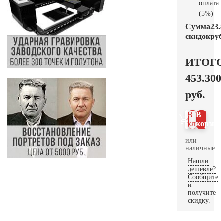
оплата
(5%)
Сумма
23.
скидок
руб
ИТОГ
453.300
руб.
В 1
В
клик
корзин
или
наличные.
Нашли
дешевле?
Сообщите
и
получите
скидку.