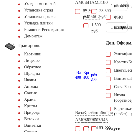
AM0841
на
AM3180
Уход за могилкой
1 шт.
(Пескостр
4.500 
могилу
Установка оград
57.500
23.500
AM5607
Установка цоколя
руб.
руб.
ФИО
Укладка плитки
1.500
1 шт.
(Скарпель
9.000 
Ремонт и Реставрация
руб.
Демонтаж
Доп. Оформ
Гравировка
Эпитафия
Картинки
Лицевое
Крестик
Б
Обратное
Цветы
Бес
Шрифты
Виньетка
Иконы
Ангелы
Свеча
Бес
Святые
Икона
Храмы
(обратное
Кресты
Картинка
Ваза
Крест
Скорбящая
Природа
(любая)
Веточки
AM0887
AM0839
AM5945
Виньетки
103.200
39.100
61.200
Услуги
Свечки