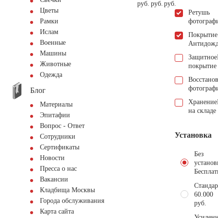
руб.
руб.
руб.
Цветы
Ретушь
фотограф
Рамки
Ислам
Покрытие
Военные
Антидож
Машины
Защитное
Животные
покрытие
Одежда
Восстано
фотограф
Блог
Хранение
Материалы
на складе
Эпитафии
Вопрос - Ответ
Установка
Сотрудники
Сертификаты
Без
Новости
установ
Пресса о нас
Бесплат
Вакансии
Стандар
Кладбища Москвы
60.000
Города обслуживания
руб.
Карта сайта
Усиленн