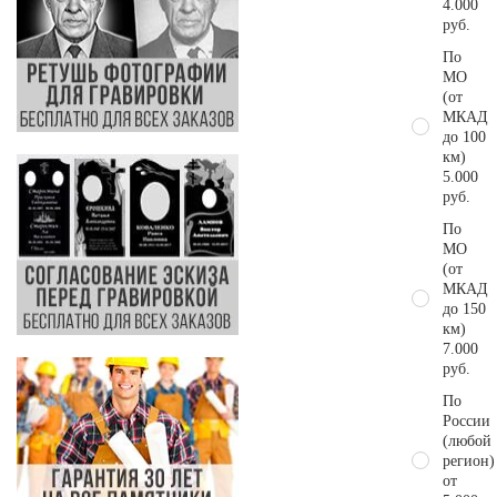
4.000
руб.
По
МО
(от
МКАД
до 100
км)
5.000
руб.
По
МО
(от
МКАД
до 150
км)
7.000
руб.
По
России
(любой
регион)
от