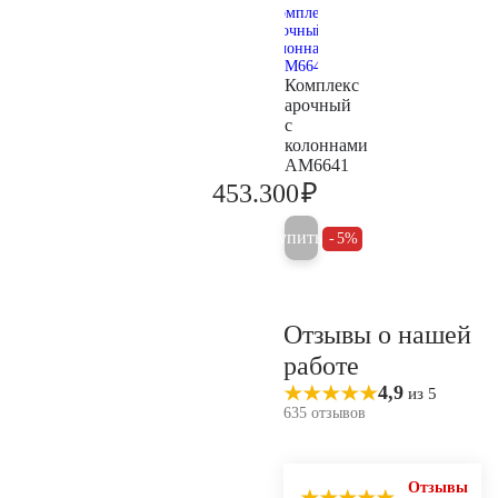
Комплекс
арочный
с
колоннами
AM6641
₽
453.300
477.200
Купить
5%
Отзывы о нашей
работе
4,9
из 5
635 отзывов
Отзывы