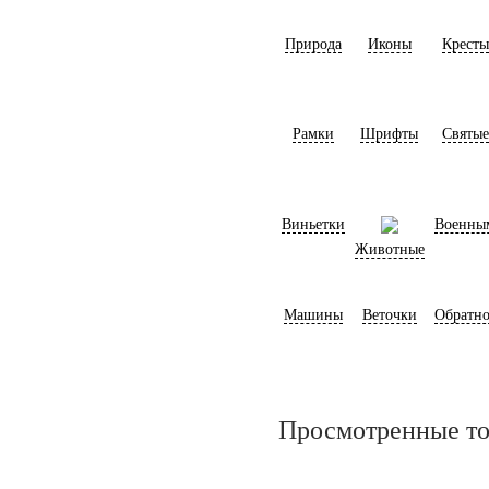
Природа
Иконы
Кресты
Рамки
Шрифты
Святые
Виньетки
Военны
Животные
Машины
Веточки
Обратно
Просмотренные т