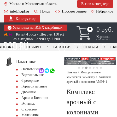
Москва и Московская область
Вызов менеджера
info@pqd.ru
Поиск
Просмотренное
Избранное
Конструктор
Установка на ВСЕХ кладбищах
0 руб.
0
0
Китай-Город - Шоурум 130 м2
Корзина
Без выходных : с 9:00 до 21:00
Выезд менеджера для
АНОВКА
ОТЗЫВЫ
ГАРАНТИЯ
ОПЛАТА
СК
оформления заказа
изготовление
Заказать выезд
памятников
+7 (495) 518-44-23
Памятники
Экономичные
Обратный звонок
Главная
>
Мемориальные
Вертикальные
комплексы на могилу
>
Комплекс
Фрезерные
арочный с колоннами AM6641
Горизонтальные
Комплекс
Двойные
Арки и Колонны
арочный с
Элитные
С крестом
колоннами
Маленькие