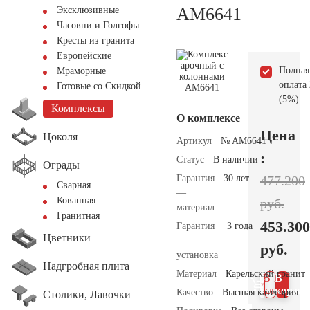
AM6641
Эксклюзивные
Часовни и Голгофы
Кресты из гранита
Европейские
Полная
Мраморные
оплата
Готовые со Скидкой
(5%)
Комплексы
О комплексе
Цена
Цоколя
Артикул
№ AM6641
:
Статус
В наличии
Ограды
Гарантия
30 лет
477.200
Сварная
—
Кованная
руб.
материал
Гранитная
453.300
Гарантия
3 года
Цветники
—
руб.
установка
Надгробная плита
Материал
Карельский гранит
В 1
В
клик
корзин
Качество
Высшая категория
Столики, Лавочки