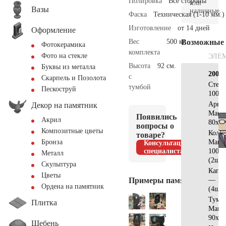
Полировка
Все стороны
или
Вазы
наличные.
Фаска
Техническая (1-10 мм.)
Изготовление
от 14 дней
Оформление
Вес
500 кг.
Возможные
Фотокерамика
комплекта
Фото на стекле
ЭЛЕ
Высота
92 см.
Буквы из металла
200х2
с
Скарпель и Позолота
Стел
тумбой
Пескоструй
100x5
Арка
Декор на памятник
Манс
Появились
Акрил
80х40
вопросы о
Композитные цветы
Коло
товаре?
Манс
Бронза
Консультация
специалиста
100х1
Металл
(2шт)
Скульптура
Капит
Цветы
Примеры памятников
— 13
Ордена на памятник
(4шт)
Тумб
Плитка
Манс
90x20
Щебень