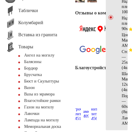
Надгр
плит
Таблички
100×
Отзывы о компании
Надгр
Колумбарий
плит
90х50
Вставка из гранита
Цоко
Манс
AM56
Товары
Стол
Ангел на могилу
—
Балясины
25x12
Благоустройство
(4шт)
Бордюр
Шар
Брусчатка
Манс
Бюст и Скульптуры
12х10
Вазон
(4шт)
Вазы из мрамора
Поре
Влагостойкие рамки
—
60х20
Газон на могилу
(8шт)
Лавочки
Ламп
Лампада на могилу
АМ55
Мемориальная доска