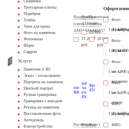
Скамейки
Тротуарная плитка
Оформлени
Поребрик
Надгробная
Рамка
Гранитная
Фото
Тумбы
плита
AM0909
плитка
Урна для праха
1 шт.
(Гравиров
4.900 
AM5158
AM5657
23.000
Фото на памятник
руб.
33.200
20.000
Фотоовалы
Фото
руб.
руб.
Шары
1 шт.
(Ручное)
12.000
Сaggiati
Услуги
Фото
Памятник в 3D
1 шт.
на
4.900 
Эскиз - согласование
керамике
Портреты на памятник
Фото
Цветной портрет
1 шт.
на
9.100 
Ручная гравировка
Гравировка с выездом
стекле
ФИО
Ретушь на памятник
1 шт.
(Гравиров
3.500 
Восстановление фото
Антидождь
Распятие
Бордюр
Крест
ФИО
Благоустройство