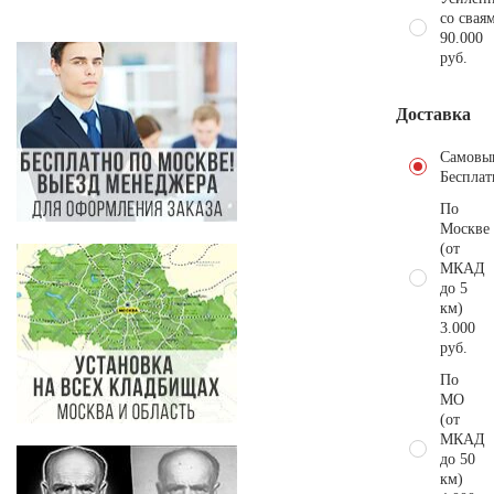
со свая
90.000
руб.
Доставка
Самовы
Бесплат
По
Москве
(от
МКАД
до 5
км)
3.000
руб.
По
МО
(от
МКАД
до 50
км)