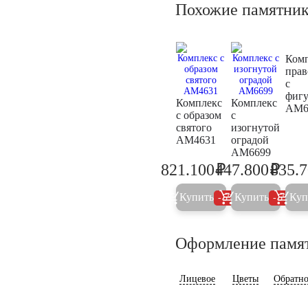
Похожие памятни
Ком
пра
с
фиг
Комплекс
Комплекс
AM6
с образом
с
святого
изогнутой
AM4631
оградой
AM6699
₽
₽
821.100
447.800
835.
864.300
471.4
Купить
Купить
Куп
5%
5%
Оформление памя
Лицевое
Цветы
Обратно