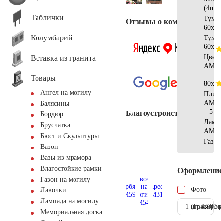
(4шт)
Таблички
Тумб
Отзывы о компании
60x10
Колумбарий
Тумб
60х15
Цвет
Вставка из гранита
АМ51
—
Товары
80x80
Ангел на могилу
Плит
АМ56
Балясины
– 5 к
Благоустройство
Бордюр
Ламп
Брусчатка
AM55
Бюст и Скульптуры
Газон
Вазон
Вазы из мрамора
Влагостойкие рамки
Оформлени
Газон на могилу
Фото
Лавочки
Лампада на могилу
1 шт.
(Гравиров
4.900 
Мемориальная доска