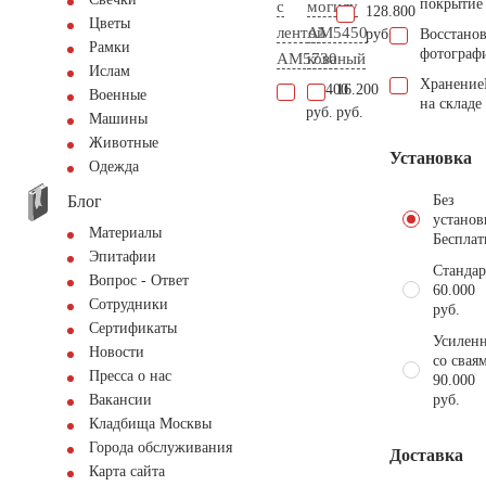
покрытие
с
могилу
128.800
Цветы
лентой
AM5450
руб.
Восстано
Рамки
фотограф
AM5730
кованый
Ислам
Хранение
10.400
16.200
Военные
на складе
руб.
руб.
Машины
Животные
Установка
Одежда
Блог
Без
установ
Материалы
Бесплат
Эпитафии
Стандар
Вопрос - Ответ
60.000
Сотрудники
руб.
Сертификаты
Усиленн
Новости
со свая
Пресса о нас
90.000
руб.
Вакансии
Кладбища Москвы
Города обслуживания
Доставка
Карта сайта