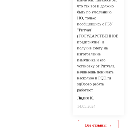
клиентов. Казалось бы,
что так все и должно
быть по умолчанию,
НО, только
пообщавшись с ГБУ
"Ритуал"
(ГОСУДАРСТВЕННОЕ
предприятие) и
получив смету на
изготовление
памятника и его
установку от Ритуала,
начинаешь понимать,
насколько в PQD.ru
здОрово ребята
работают
Лидия К.
14.05.2024
Все отзывы →