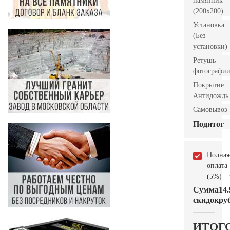
памятник
(200х200)
Установка
(Без
установки)
Ретушь
фотографи
Покрытие
Антидождь
Самовывоз
Подитог
Полная
оплата
(5%)
Сумма
14.
скидок
руб
ИТОГ