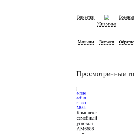
Виньетки
Военны
Животные
Машины
Веточки
Обратно
Просмотренные т
Комплекс
семейный
угловой
AM6686