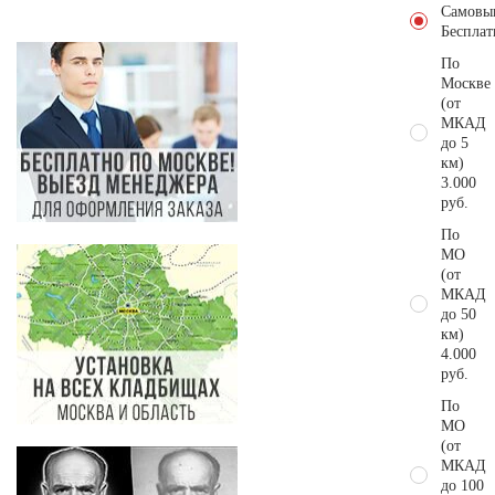
Самовы
Бесплат
По
Москве
(от
МКАД
до 5
км)
3.000
руб.
По
МО
(от
МКАД
до 50
км)
4.000
руб.
По
МО
(от
МКАД
до 100