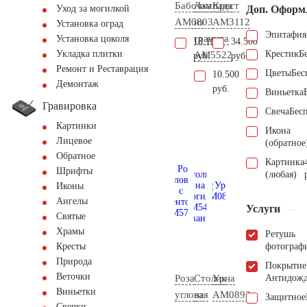
Бабочка
Лампада
Крест
Доп. Оформ
Уход за могилкой
AM0803
из
AM3112
Установка оград
Эпитафия
гранита
Установка цоколя
18.100
34.500
Крестик
Б
Укладка плитки
AM5522
руб.
руб.
Ремонт и Реставрация
Цветы
Бес
10.500
Демонтаж
руб.
Виньетка
Гравировка
Свеча
Бес
Картинки
Икона
Лицевое
(обратное
Обратное
Картинка
Шрифты
(любая)
Иконы
Ангелы
Услуги
Святые
Храмы
Ретушь
фотограф
Кресты
Природа
Покрытие
Веточки
Роза
Столик
Урна
Антидож
Виньетки
угловая
на
AM0892
Защитное
Свечки