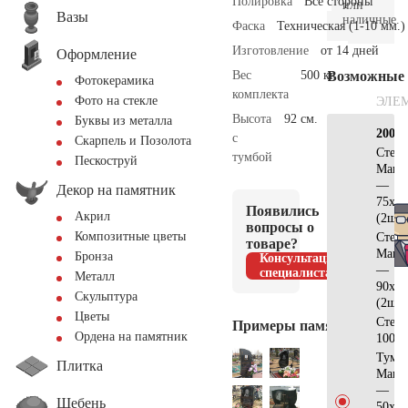
Полировка
Все стороны
или
Вазы
наличные.
Фаска
Техническая (1-10 мм.)
Изготовление
от 14 дней
Оформление
Вес
500 кг.
Возможные
Фотокерамика
комплекта
Фото на стекле
ЭЛЕ
Высота
92 см.
Буквы из металла
200х2
с
Скарпель и Позолота
Стела
тумбой
Пескоструй
Манс
—
Декор на памятник
75x45
Появились
Акрил
(2шт)
вопросы о
Композитные цветы
Стела
товаре?
Манс
Бронза
Консультация
—
специалиста
Металл
90x45
Скульптура
(2шт)
Цветы
Стел
Примеры памятников
Ордена на памятник
100x5
Тумб
Плитка
Манс
—
Щебень
50x10