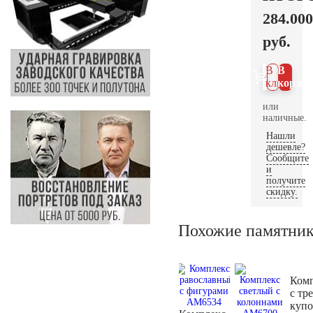
284.000
руб.
В 1
В
клик
корзин
или
наличные.
Нашли
дешевле?
Сообщите
и
получите
скидку.
Похожие памятни
Ком
с тр
куп