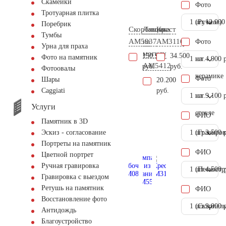
Скамейки
Фото
Тротуарная плитка
1 шт.
(Ручное)
12.000
Поребрик
Скорбящая
Лавочка
Крест
Тумбы
AM5937
на
AM3116
Фото
Урна для праха
могилу
150.900
34.500
Фото на памятник
1 шт.
на
4.900 
AM5412
руб.
руб.
Фотоовалы
керамике
Фото
Шары
20.200
руб.
Сaggiati
1 шт.
на
9.100 
Услуги
стекле
ФИО
Памятник в 3D
1 шт.
(Гравиров
3.500 
Эскиз - согласование
Портреты на памятник
ФИО
Цветной портрет
Ручная гравировка
1 шт.
(Пескостр
4.500 
Гравировка с выездом
Ретушь на памятник
ФИО
Восстановление фото
1 шт.
(Скарпель
9.000 
Антидождь
Благоустройство