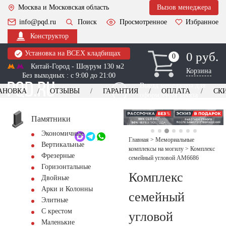
Москва и Московская область
Вызов менеджера
info@pqd.ru
Поиск
Просмотренное
Избранное
Конструктор
Установка на ВСЕХ кладбищах
0 руб.
0
0
Китай-Город - Шоурум 130 м2
Корзина
Без выходных : с 9:00 до 21:00
Выезд менеджера для
АНОВКА
ОТЗЫВЫ
ГАРАНТИЯ
ОПЛАТА
СК
оформления заказа
изготовление
Заказать выезд
памятников
+7 (495) 518-44-23
Памятники
Экономичные
Обратный звонок
Главная
>
Мемориальные
Вертикальные
комплексы на могилу
>
Комплекс
Фрезерные
семейный угловой AM6686
Горизонтальные
Комплекс
Двойные
Арки и Колонны
семейный
Элитные
С крестом
угловой
Маленькие