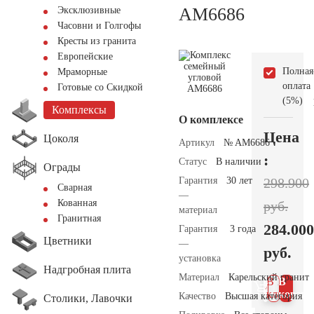
AM6686
Эксклюзивные
Часовни и Голгофы
Кресты из гранита
Европейские
Полная
Мраморные
оплата
Готовые со Скидкой
(5%)
Комплексы
О комплексе
Цена
Цоколя
Артикул
№ AM6686
:
Статус
В наличии
Ограды
Гарантия
30 лет
298.900
Сварная
—
Кованная
руб.
материал
Гранитная
284.000
Гарантия
3 года
Цветники
—
руб.
установка
Надгробная плита
Материал
Карельский гранит
В 1
В
клик
корзин
Качество
Высшая категория
Столики, Лавочки