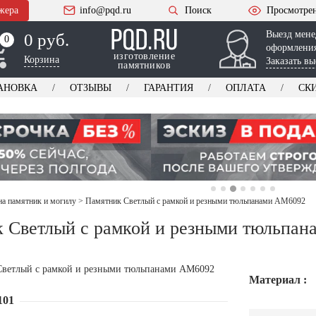
жера
info@pqd.ru
Поиск
Просмотре
Выезд мене
0 руб.
0
0
оформления
изготовление
Корзина
Заказать вы
памятников
АНОВКА
ОТЗЫВЫ
ГАРАНТИЯ
ОПЛАТА
СК
на памятник и могилу
>
Памятник Светлый с рамкой и резными тюльпанами AM6092
 Светлый с рамкой и резными тюльпа
Материал :
101