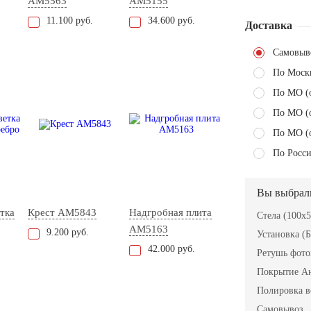
AM5563
AM5155
11.100 руб.
34.600 руб.
Доставка
Самовыв
По Моск
По МО (
По МО (
По МО (
По Росси
Вы выбрал
тка
Крест AM5843
Надгробная плита
Стела (100x
AM5163
9.200 руб.
Установка (Б
42.000 руб.
Ретушь фот
Покрытие А
Полировка в
Самовывоз