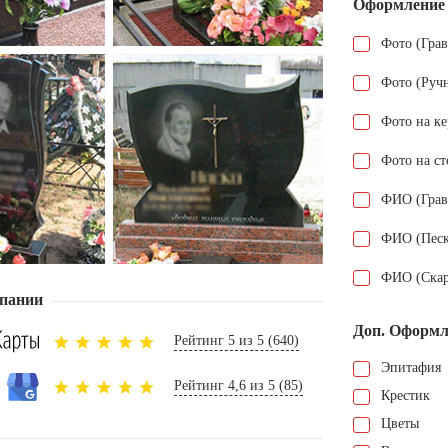
Оформление
Фото (Гра
Фото (Руч
Фото на к
Фото на ст
ФИО (Грав
ФИО (Песк
ФИО (Скар
пании
Доп. Оформл
Рейтинг 5 из 5 (640)
Эпитафия
Рейтинг 4,6 из 5 (85)
Крестик
Цветы