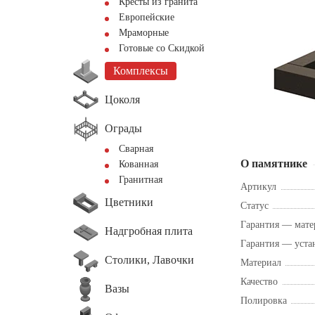
Кресты из гранита
Европейские
Мраморные
Готовые со Скидкой
Комплексы
Цоколя
Ограды
Сварная
О памятнике
Кованная
Гранитная
Артикул
Цветники
Статус
Гарантия — мате
Надгробная плита
Гарантия — уста
Столики, Лавочки
Материал
Качество
Вазы
Полировка