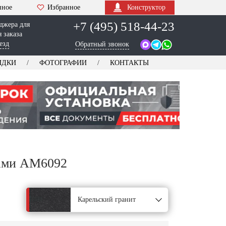
нное
Избранное
Конструктор
+7 (495) 518-44-23
джера для
 заказа
езд
Обратный звонок
ИДКИ
ФОТОГРАФИИ
КОНТАКТЫ
нами AM6092
Карельский гранит