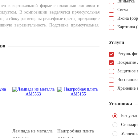
Виньетка
нен в вертикальной форме с плавными линиями и
Свеча
илуэтом. В композиции выделяется прямоугольная
Икона (обр
ета, а сбоку размещены рельефные цветы, придающие
ивную выразительность. Подставка прямоугольная,
Картинка (
Услуги
тво
Ретушь фо
Покрытие 
Защитное 
Восстанов
Хранение н
Установка
Без уста
Стандарт
Лампада из металла
Надгробная плита
Усиленн