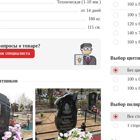
Техническая (1-10 мм.)
160 x 
от 14 дней
100 x 
180 кг.
120 x 
115 см.
140 x 
160 x 
опросы о товаре?
ия специалиста
Выбор цвет
Без цв
100 x 
ятников
100 x 
Выбор поли
Все ст
1 стор