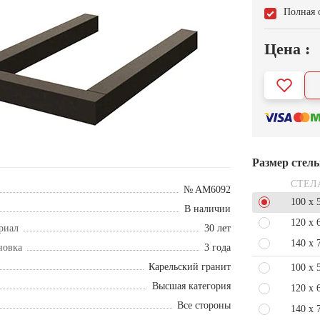
Полная 
Цена :
Размер стел
СТЕЛ
№ AM6092
100 x 
В наличии
120 x 
риал
30 лет
140 x 
новка
3 года
Карельский гранит
100 x 
Высшая категория
120 x 
Все стороны
140 x 