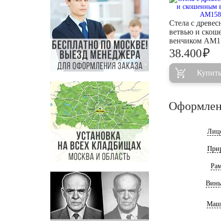
Стела с древес
ветвью и ско
венчиком AM1
₽
38.400
Купит
Оформлен
Лиц
При
Ра
Винь
Маш