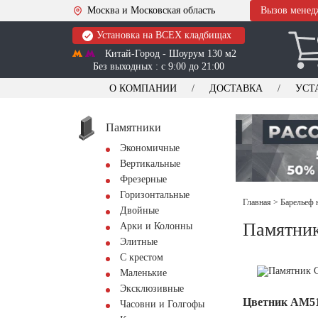
Москва и Московская область
Вызов менед
Установка на ВСЕХ кладбищах
Китай-Город - Шоурум 130 м2
Без выходных : с 9:00 до 21:00
О КОМПАНИИ
ДОСТАВКА
УСТ
Памятники
Экономичные
Вертикальные
Фрезерные
Горизонтальные
Главная
>
Барельеф 
Двойные
Памятник
Арки и Колонны
Элитные
С крестом
Маленькие
Эксклюзивные
Цветник АМ5
Часовни и Голгофы