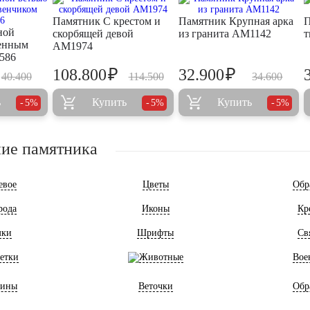
Памятник С крестом и
Памятник Крупная арка
П
ной
скорбящей девой
из гранита AM1142
т
шенным
AM1974
586
₽
₽
108.800
32.900
40.400
114.500
34.600
ь
Купить
Купить
5%
5%
5%
ие памятника
евое
Цветы
Обр
рода
Иконы
Кр
мки
Шрифты
Св
етки
Животные
Вое
ины
Веточки
Обр