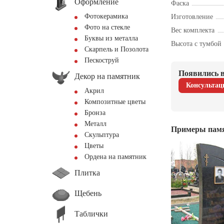
Оформление
Фаска
Фотокерамика
Изготовление
Фото на стекле
Вес комплекта
Буквы из металла
Высота с тумбой
Скарпель и Позолота
Пескоструй
Появились в
Декор на памятник
Консультац
Акрил
Композитные цветы
Бронза
Металл
Примеры пам
Скульптура
Цветы
Ордена на памятник
Плитка
Щебень
Таблички