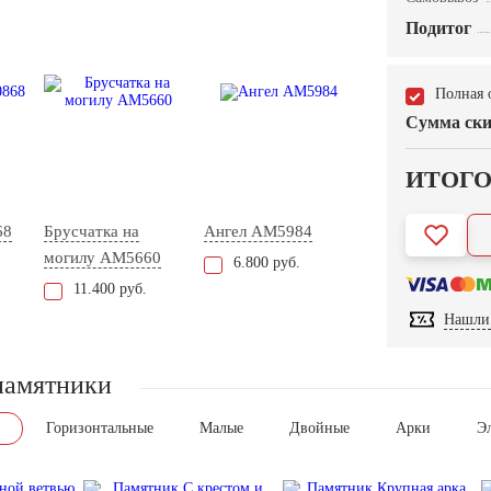
Подитог
Полная 
Сумма ски
ИТОГ
68
Брусчатка на
Ангел AM5984
могилу AM5660
6.800 руб.
11.400 руб.
Нашли 
памятники
Горизонтальные
Малые
Двойные
Арки
Э