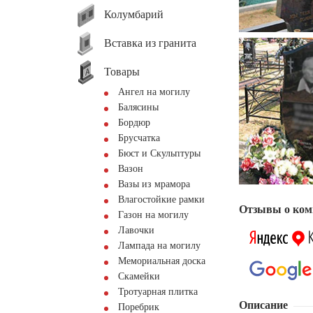
Колумбарий
Вставка из гранита
Товары
Ангел на могилу
Балясины
Бордюр
Брусчатка
Бюст и Скульптуры
Вазон
Вазы из мрамора
Влагостойкие рамки
Отзывы о ком
Газон на могилу
Лавочки
Лампада на могилу
Мемориальная доска
Скамейки
Тротуарная плитка
Описание
Поребрик