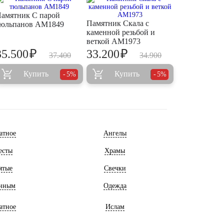
амятник С парой
Памятник Скала с
юльпанов AM1849
каменной резьбой и
веткой AM1973
₽
₽
35.500
33.200
37.400
34.900
Купить
Купить
5%
5%
атное
Ангелы
есты
Храмы
ятые
Свечки
нным
Одежда
атное
Ислам