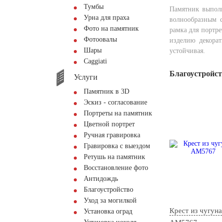
Тумбы
Памятник выпол
Урна для праха
волнообразным с
Фото на памятник
рамка для портр
Фотоовалы
изделию декорат
Шары
устойчивая.
Сaggiati
Благоустройс
Услуги
Памятник в 3D
Эскиз - согласование
Портреты на памятник
Цветной портрет
Ручная гравировка
Гравировка с выездом
Ретушь на памятник
Восстановление фото
Антидождь
Благоустройство
Уход за могилкой
Крест из чугуна
Установка оград