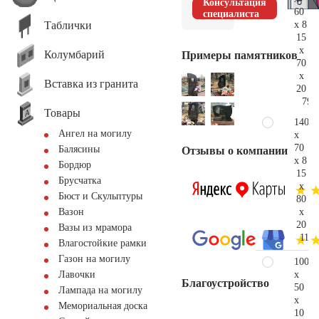
Консультация
60
специалиста
Таблички
x 8
15
x
Колумбарий
Примеры памятников
70
x
Вставка из гранита
20
79.
Товары
140
Ангел на могилу
x
70
Балясины
Отзывы о компании
x 8
Бордюр
15
Брусчатка
x
Бюст и Скульптуры
80
x
Вазон
20
Вазы из мрамора
118.
Влагостойкие рамки
Газон на могилу
100
x
Лавочки
Благоустройство
50
Лампада на могилу
x
Мемориальная доска
10