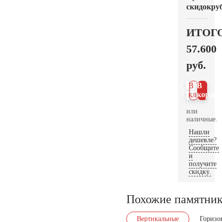
скидок
руб
ИТОГ
57.600
руб.
В 1
В
клик
корзин
или
наличные.
Нашли
дешевле?
Сообщите
и
получите
скидку.
Похожие памятни
Вертикальные
Горизо