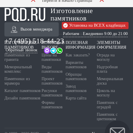
Перейти в начало страницы
Изготовление
памятников
Установка на ВСЕХ кладбищах
Вызов менеджера
Работаем : Ежедневно 9:00 до 21:00
+7 (495) 518-44-23
ИЗГОТОВЛЕНИЕ
ПОМОЩЬ В
ПОЛЕЗНАЯ
ЭЛЕМЕНТЫ
ПАМЯТНИКОВ
ВЫБОРЕ
ИНФОРМАЦИЯ
ОФОРМЛЕНИЯ
Обратный звонок
Памятники из
Цены на
Как заказать?
Ограда на
гранита
памятники
могилу
Варианты
Мемориальный
Виды
памятников
Надгробная
комплекс
памятников
плита
Образцы
Памятники из
Проект
памятников
Мемориальная
мрамора
памятников
доска
Завод
Каталог памятников
Рисунки
памятников
Цоколь на
памятников
могилу
Дизайн памятников
Карта сайта
Формы
Памятник с
памятников
оградой
Памятник с
цветником