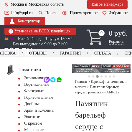
Москва и Московская область
Вызов менеджера
info@pqd.ru
Поиск
Просмотренное
Избранное
Конструктор
Установка на ВСЕХ кладбищах
0 руб.
0
0
Китай-Город - Шоурум 130 м2
Корзина
Без выходных : с 9:00 до 21:00
Выезд менеджера для
АНОВКА
ОТЗЫВЫ
ГАРАНТИЯ
ОПЛАТА
СК
оформления заказа
изготовление
Заказать выезд
памятников
+7 (495) 518-44-23
Памятники
Экономичные
Обратный звонок
Главная
>
Барельеф на памятник и
Вертикальные
могилу
>
Памятник барельеф
Фрезерные
сердце с ромашками AM6112
Горизонтальные
Памятник
Двойные
Арки и Колонны
барельеф
Элитные
С крестом
сердце с
Маленькие