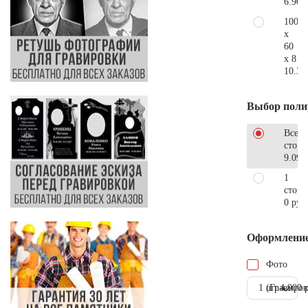
6.900
100
x
60
x 8
10.30
Выбор поли
Все
стор
9.090
1
сторо
0 руб
Оформлени
Фото
1 шт.
(Гравиров
4.900 