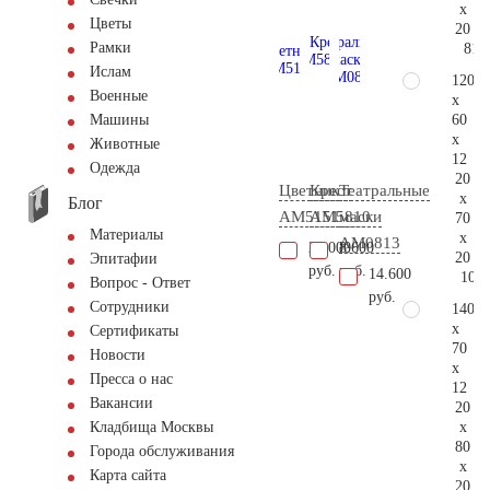
x
Цветы
20
Рамки
81.
Ислам
120
Военные
x
60
Машины
x
Животные
12
Одежда
20
Цветник
Крест
Театральные
x
Блог
AM5151
AM5810
маски
70
Материалы
x
AM0813
20.000
8.600
20
Эпитафии
руб.
руб.
14.600
108.
Вопрос - Ответ
руб.
Сотрудники
140
x
Сертификаты
70
Новости
x
Пресса о нас
12
Вакансии
20
x
Кладбища Москвы
80
Города обслуживания
x
Карта сайта
20