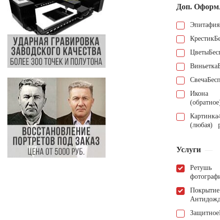
Доп. Оформ
Эпитафия
Крестик
Б
Цветы
Бес
Виньетка
Свеча
Бес
Икона
(обратное
Картинка
(любая)
Услуги
Ретушь
фотограф
Покрытие
Антидож
Защитное