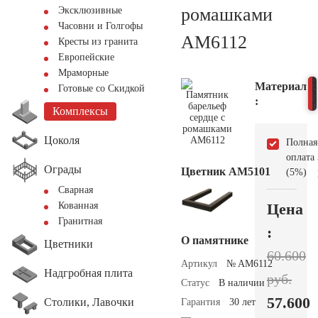
ромашками
Эксклюзивные
Часовни и Голгофы
AM6112
Кресты из гранита
Европейские
Мраморные
Материал
Готовые со Скидкой
:
Комплексы
Цоколя
Полная
оплата
Ограды
Цветник АМ5101
(5%)
Сварная
Цена
Кованная
Гранитная
:
О памятнике
Цветники
60.600
Артикул
№ AM6112
Надгробная плита
руб.
Статус
В наличии
57.600
Столики, Лавочки
Гарантия
30 лет
—