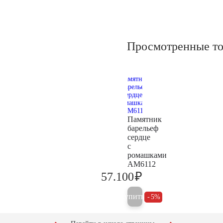
Просмотренные т
Памятник
барельеф
сердце
с
ромашками
AM6112
₽
57.100
60.100
Купить
5%