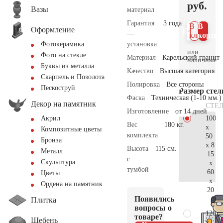
руб.
Вазы
материал
Гарантия
3 года
В 1
В
Оформление
—
клик
корзин
установка
Фотокерамика
или
Фото на стекле
Материал
Карельский гранит
наличные.
Буквы из металла
Качество
Высшая категория
Скарпель и Позолота
Полировка
Все стороны
Пескоструй
Размер сте
Фаска
Техническая (1-10 мм.)
Декор на памятник
СТЕ
Изготовление
от 14 дней
100
Акрил
Вес
180 кг.
x
Композитные цветы
комплекта
50
Бронза
x 8
Высота
115 см.
Металл
15
с
Скульптура
x
тумбой
60
Цветы
x
Ордена на памятник
20
Появились
60.
Плитка
вопросы о
120
товаре?
Щебень
x