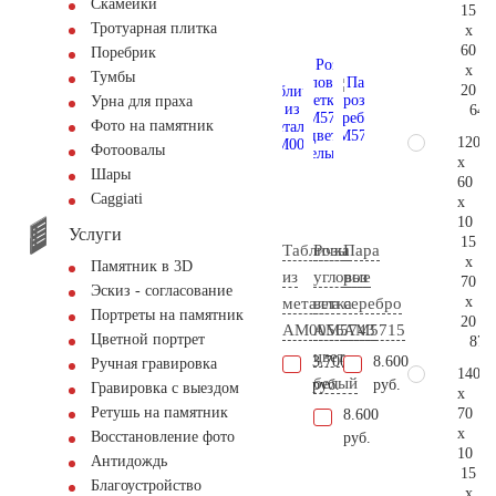
Скамейки
15
Тротуарная плитка
x
60
Поребрик
x
Тумбы
20
Урна для праха
64.
Фото на памятник
120
Фотоовалы
x
Шары
60
Сaggiati
x
10
Услуги
15
Табличка
Розы
Пара
x
Памятник в 3D
из
угловые
роз
70
Эскиз - согласование
x
металла
ветка
серебро
Портреты на памятник
20
AM0056
AM5743
AM5715
Цветной портрет
87.
цвет
3.700
8.600
Ручная гравировка
140
белый
руб.
руб.
Гравировка с выездом
x
Ретушь на памятник
70
8.600
x
Восстановление фото
руб.
10
Антидождь
15
Благоустройство
x