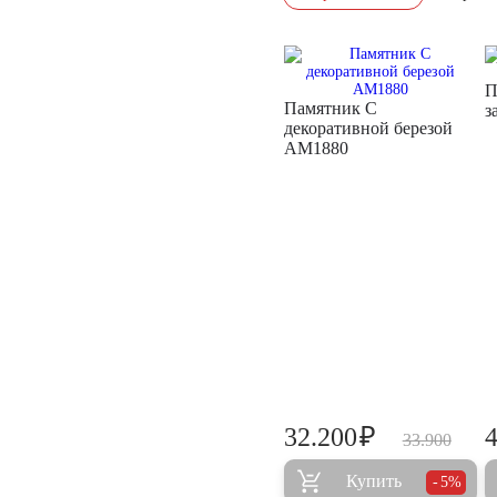
П
Памятник С
з
декоративной березой
AM1880
₽
32.200
33.900
Купить
5%