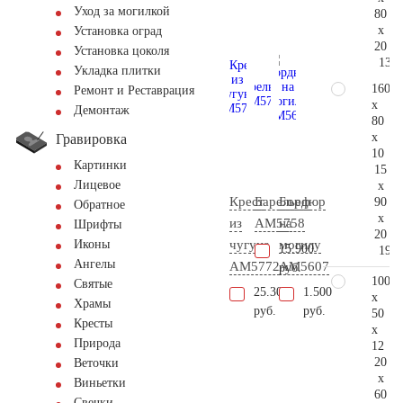
Уход за могилкой
80
x
Установка оград
20
Установка цоколя
137.
Укладка плитки
160
Ремонт и Реставрация
x
Демонтаж
80
x
Гравировка
10
Картинки
15
Лицевое
x
Крест
Барельеф
Бордюр
90
Обратное
x
из
AM5758
на
Шрифты
20
чугуна
могилу
Иконы
15.900
192.
Ангелы
AM5772
AM5607
руб.
100
Святые
25.300
1.500
x
Храмы
руб.
руб.
50
Кресты
x
Природа
12
20
Веточки
x
Виньетки
60
Свечки