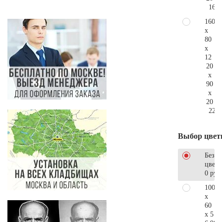
166.
160
x
80
x
12
20
x
90
x
20
220.
Выбор цвет
Без
цветн
0 руб
100
x
60
x 5