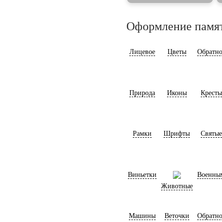
Оформление памя
Лицевое
Цветы
Обратно
Природа
Иконы
Кресты
Рамки
Шрифты
Святые
Виньетки
Военны
Животные
Машины
Веточки
Обратно