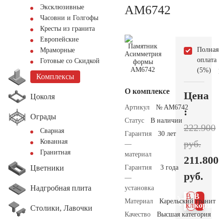
AM6742
Эксклюзивные
Часовни и Голгофы
Кресты из гранита
Европейские
Полная
Мраморные
оплата
Готовые со Скидкой
(5%)
Комплексы
О комплексе
Цена
Цоколя
Артикул
№ AM6742
:
Ограды
Статус
В наличии
222.900
Сварная
Гарантия
30 лет
Кованная
руб.
—
Гранитная
материал
211.800
Цветники
Гарантия
3 года
руб.
—
Надгробная плита
установка
В 1
В
Материал
Карельский гранит
клик
корзин
Столики, Лавочки
Качество
Высшая категория