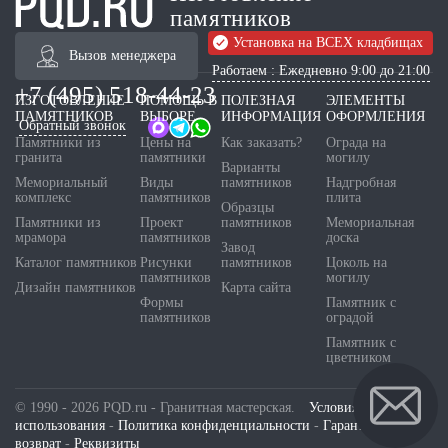
памятников
Установка на ВСЕХ кладбищах
Вызов менеджера
Работаем : Ежедневно 9:00 до 21:00
+7 (495) 518-44-23
ИЗГОТОВЛЕНИЕ
ПОМОЩЬ В
ПОЛЕЗНАЯ
ЭЛЕМЕНТЫ
ПАМЯТНИКОВ
ВЫБОРЕ
ИНФОРМАЦИЯ
ОФОРМЛЕНИЯ
Обратный звонок
Памятники из
Цены на
Как заказать?
Ограда на
гранита
памятники
могилу
Варианты
Мемориальный
Виды
памятников
Надгробная
комплекс
памятников
плита
Образцы
Памятники из
Проект
памятников
Мемориальная
мрамора
памятников
доска
Завод
Каталог памятников
Рисунки
памятников
Цоколь на
памятников
могилу
Дизайн памятников
Карта сайта
Формы
Памятник с
памятников
оградой
Памятник с
цветником
© 1990 - 2026 PQD.ru - Гранитная мастерская.
Условия
использования
-
Политика конфиденциальности
-
Гарантия и
возврат
-
Реквизиты