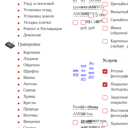
Уход за могилкой
Цветы
Бес
гранита
металла
AM0052
Установка оград
Виньетка
AM5508
AM5563
2.000
Установка цоколя
Свеча
Бес
руб.
5.700
11.100
Укладка плитки
руб.
руб.
Икона
Ремонт и Реставрация
(обратное
Демонтаж
Картинка
Гравировка
(любая)
Картинки
Лицевое
Услуги
Обратное
Ретушь
Шрифты
фотограф
Иконы
Ангелы
Покрытие
Антидож
Святые
Храмы
Защитное
покрытие
Кресты
Рамка
Полуваза
Розы
Природа
Восстано
AM5861
из
на
Веточки
фотограф
гранита
памятник
Виньетки
48.400
Хранение
AM5534
AM5930
руб.
Свечки