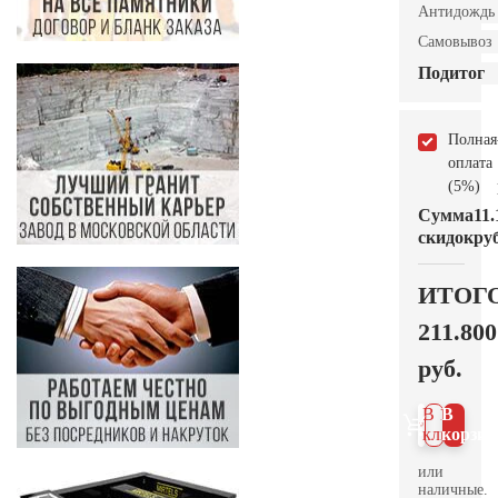
Антидождь
Самовывоз
Подитог
Полная
оплата
(5%)
Сумма
11.
скидок
руб
ИТОГ
211.800
руб.
В 1
В
клик
корзин
или
наличные.