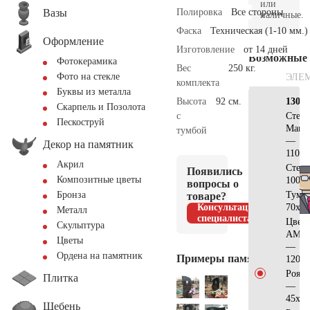
или
Вазы
Полировка
Все стороны
наличные.
Фаска
Техническая (1-10 мм.)
Оформление
Изготовление
от 14 дней
Возможные
Фотокерамика
Вес
250 кг.
Фото на стекле
ЭЛЕ
комплекта
Буквы из металла
Высота
92 см.
130х7
Скарпель и Позолота
с
Стела
Пескоструй
Манс
тумбой
—
Декор на памятник
110x2
Акрил
Стел
Появились
Композитные цветы
100x5
вопросы о
Тумб
Бронза
товаре?
Консультация
70x20
Металл
специалиста
Цвет
Скульптура
АМ51
Цветы
—
Ордена на памятник
Примеры памятников
120x7
Рояль
Плитка
—
45x35
Щебень