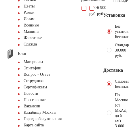
на складе
Цветы
4.800
6.900
Рамки
руб.
руб.
Установка
Ислам
Военные
Без
установ
Машины
Бесплат
Животные
Одежда
Стандар
30.000
Блог
руб.
Материалы
Эпитафии
Доставка
Вопрос - Ответ
Сотрудники
Самовы
Бесплат
Сертификаты
Новости
По
Пресса о нас
Москве
(от
Вакансии
МКАД
Кладбища Москвы
до 5
Города обслуживания
км)
Карта сайта
3.000