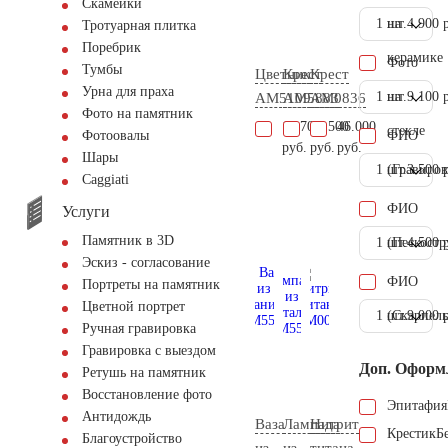
Скамейки
1 шт.
на
4.900 
Тротуарная плитка
Поребрик
керамике
Фото
Тумбы
Цветник
Крест
Крест
Урна для праха
1 шт.
на
9.100 
AM5109
AM5883
AM0836
Фото на памятник
14.700
34.500
46.000
стекле
ФИО
Фотоовалы
руб.
руб.
руб.
Шары
1 шт.
(Гравиров
3.500 
Сaggiati
ФИО
Услуги
Памятник в 3D
1 шт.
(Пескостр
4.500 
Эскиз - согласование
ФИО
Портреты на памятник
Цветной портрет
1 шт.
(Скарпель
9.000 
Ручная гравировка
Гравировка с выездом
Доп. Оформ
Ретушь на памятник
Восстановление фото
Эпитафия
Антидождь
Ваза
Лампада
Нитрит
Крестик
Б
Благоустройство
из
из
титана