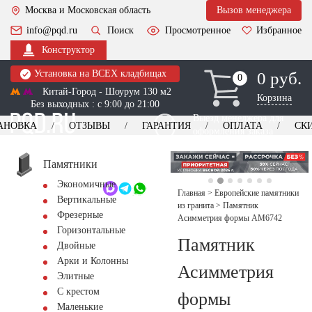
Москва и Московская область
Вызов менеджера
info@pqd.ru
Поиск
Просмотренное
Избранное
Конструктор
Установка на ВСЕХ кладбищах
0 руб.
0
0
Китай-Город - Шоурум 130 м2
Корзина
Без выходных : с 9:00 до 21:00
Выезд менеджера для
АНОВКА
ОТЗЫВЫ
ГАРАНТИЯ
ОПЛАТА
СК
оформления заказа
изготовление
Заказать выезд
памятников
+7 (495) 518-44-23
Памятники
Экономичные
Обратный звонок
Главная
>
Европейские памятники
Вертикальные
из гранита
>
Памятник
Фрезерные
Асимметрия формы AM6742
Горизонтальные
Памятник
Двойные
Арки и Колонны
Асимметрия
Элитные
С крестом
формы
Маленькие