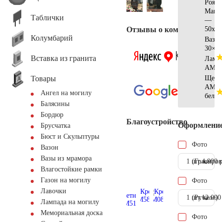
Рояль
Манс
Таблички
—
Отзывы о компании
50x35
Колумбарий
Ваза
30×1
Вставка из гранита
Ламп
AM55
Товары
Щебе
AM57
Ангел на могилу
белы
Балясины
Бордюр
Благоустройство
Оформлени
Брусчатка
Бюст и Скульптуры
Фото
Вазон
Вазы из мрамора
1 шт.
(Гравиров
4.900 
Влагостойкие рамки
Газон на могилу
Фото
Лавочки
1 шт.
(Ручное)
12.000
Лампада на могилу
Мемориальная доска
Фото