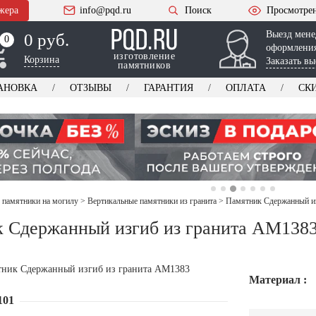
жера
info@pqd.ru
Поиск
Просмотре
Выезд мене
0 руб.
0
0
оформления
изготовление
Корзина
Заказать вы
памятников
АНОВКА
ОТЗЫВЫ
ГАРАНТИЯ
ОПЛАТА
СК
 памятники на могилу
>
Вертикальные памятники из гранита
>
Памятник Сдержанный и
 Сдержанный изгиб из гранита AM138
Материал :
101