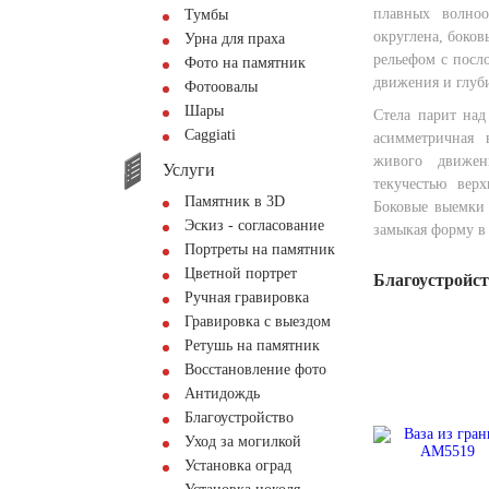
плавных волноо
Тумбы
округлена, боков
Урна для праха
рельефом с посл
Фото на памятник
движения и глуб
Фотоовалы
Шары
Стела парит над
Сaggiati
асимметричная 
живого движен
Услуги
текучестью вер
Памятник в 3D
Боковые выемки 
Эскиз - согласование
замыкая форму в 
Портреты на памятник
Цветной портрет
Благоустройс
Ручная гравировка
Гравировка с выездом
Ретушь на памятник
Восстановление фото
Антидождь
Благоустройство
Уход за могилкой
Установка оград