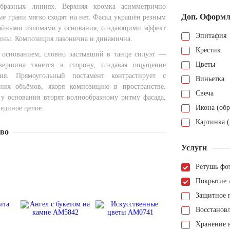
бразных линиях. Верхняя кромка асимметрично
Доп. Оформл
ые грани мягко сходят на нет. Фасад украшён резным
ойными изломами у основания, создающими эффект
Эпитафия
ины. Композиция лаконична и динамична.
Крестик
 основанием, словно застывший в танце силуэт —
Цветы
вершина тянется в сторону, создавая ощущение
ия. Прямоугольный постамент контрастирует с
Виньетка
хних объёмов, якоря композицию в пространстве.
Свеча
у основания вторят волнообразному ритму фасада,
Икона (обр
единое целое.
Картинка (
тво
Услуги
Ретушь фо
Покрытие 
Защитное 
Восстанов
Хранение н