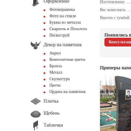
Оформление
Изготовление
Фотокерамика
Вес комплекта
Фото на стекле
Высота с тумбой
Буквы из металла
Скарпель и Позолота
Появились в
Пескоструй
Консультац
Декор на памятник
Акрил
Композитные цветы
Бронза
Примеры пам
Металл
Скульптура
Цветы
Ордена на памятник
Плитка
Щебень
Таблички