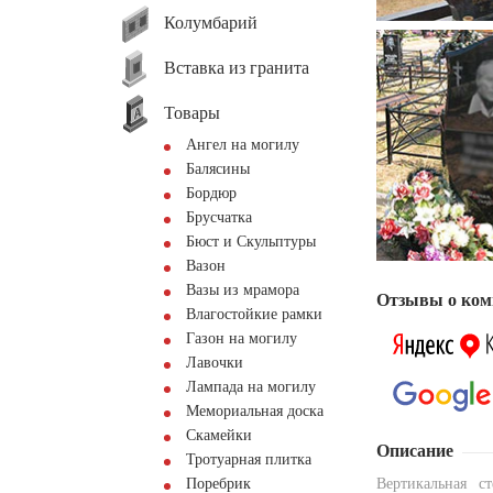
Колумбарий
Вставка из гранита
Товары
Ангел на могилу
Балясины
Бордюр
Брусчатка
Бюст и Скульптуры
Вазон
Вазы из мрамора
Отзывы о ком
Влагостойкие рамки
Газон на могилу
Лавочки
Лампада на могилу
Мемориальная доска
Скамейки
Описание
Тротуарная плитка
Поребрик
Вертикальная с