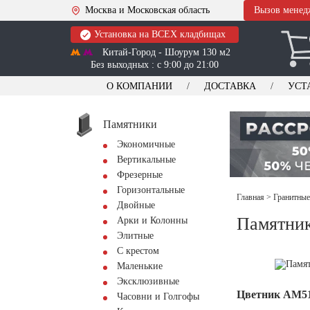
Москва и Московская область
Вызов менед
Установка на ВСЕХ кладбищах
Китай-Город - Шоурум 130 м2
Без выходных : с 9:00 до 21:00
О КОМПАНИИ
ДОСТАВКА
УСТ
Памятники
Экономичные
Вертикальные
Фрезерные
Горизонтальные
Главная
>
Гранитные
Двойные
Памятник
Арки и Колонны
Элитные
С крестом
Маленькие
Эксклюзивные
Цветник АМ5
Часовни и Голгофы