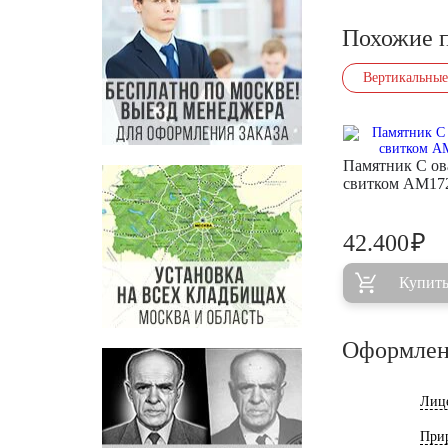
Похожие 
Вертикальные
Памятник С ов
свитком AM17
₽
42.400
Купит
Оформлен
Лиц
При