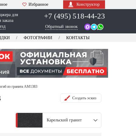
нное
Избранное
Конструктор
+7 (495) 518-44-23
джера для
 заказа
езд
Обратный звонок
ИДКИ
ФОТОГРАФИИ
КОНТАКТЫ
згиб из гранита AM1383
3
Создать эскиз
Карельский гранит