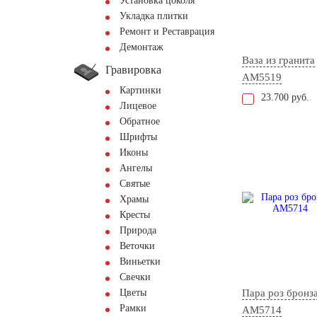
Установка цоколя
Укладка плитки
Ремонт и Реставрация
Демонтаж
Ваза из гранита
Гравировка
AM5519
Картинки
23.700 руб.
Лицевое
Обратное
Шрифты
Иконы
Ангелы
Святые
Храмы
Кресты
Природа
Веточки
Виньетки
Свечки
Цветы
Пара роз бронз
Рамки
AM5714