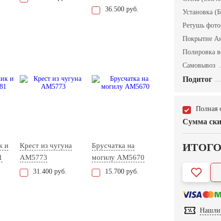
36.500 руб.
Установка (Б
Ретушь фот
Покрытие А
Полировка в
Самовывоз
Подитог
Полная 
Сумма ски
ИТОГ
к и
Крест из чугуна
Брусчатка на
1
AM5773
могилу AM5670
31.400 руб.
15.700 руб.
Нашли 