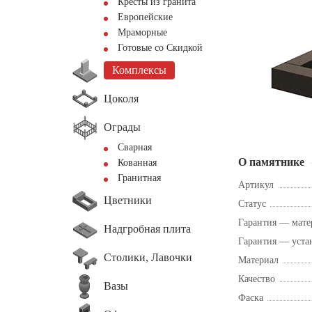
Кресты из гранита
Европейские
Мраморные
Готовые со Скидкой
Комплексы
Цоколя
Ограды
Сварная
О памятнике
Кованная
Гранитная
Артикул
Цветники
Статус
Гарантия — мате
Надгробная плита
Гарантия — уста
Столики, Лавочки
Материал
Качество
Вазы
Фаска