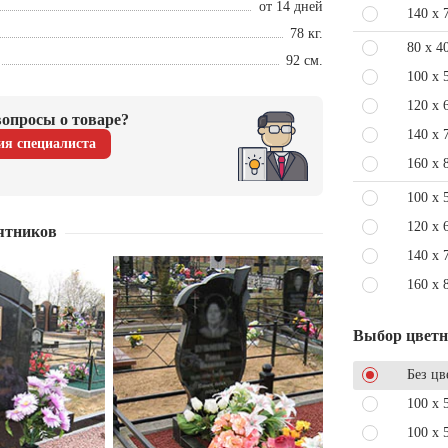
от 14 дней
140 x 
78 кг.
80 x 4
92 см.
100 x 
120 x 
опросы о товаре?
140 x 
ия специалиста
160 x 
100 x 
120 x 
ятников
140 x 
160 x 
Выбор цвет
Без цв
100 x 
100 x 