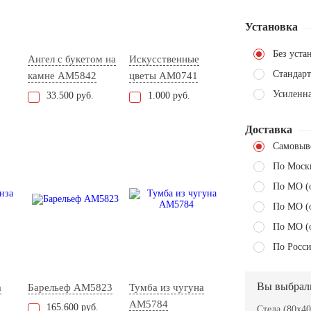
Установка
Без уста
Ангел с букетом на
Искусственные
Стандарт
камне AM5842
цветы AM0741
Усиленн
33.500 руб.
1.000 руб.
Доставка
Самовыв
По Моск
По МО (
По МО (
По МО (
По Росси
Вы выбрал
а
Барельеф AM5823
Тумба из чугуна
AM5784
165.600 руб.
Стела (80x40