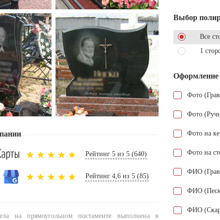
Выбор поли
Все ст
1 стор
Оформление
Фото (Гра
Фото (Руч
пании
Фото на к
Фото на ст
Рейтинг 5 из 5 (640)
ФИО (Грав
Рейтинг 4,6 из 5 (85)
ФИО (Песк
ФИО (Скар
тела на прямоугольном постаменте выполнена в