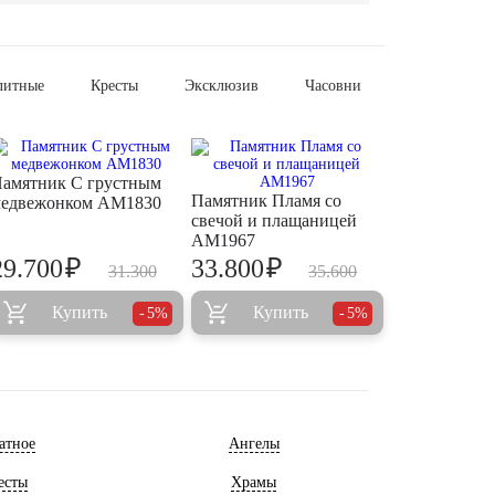
литные
Кресты
Эксклюзив
Часовни
амятник С грустным
Памятник Пламя со
едвежонком AM1830
свечой и плащаницей
AM1967
₽
₽
29.700
33.800
31.300
35.600
Купить
Купить
5%
5%
атное
Ангелы
есты
Храмы