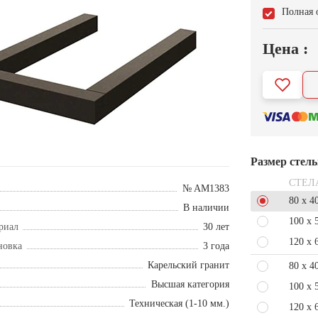
Полная 
Цена :
Размер стел
СТЕЛ
№ AM1383
80 x 4
В наличии
100 x 
риал
30 лет
120 x 
новка
3 года
Карельский гранит
80 x 4
Высшая категория
100 x 
Техническая (1-10 мм.)
120 x 