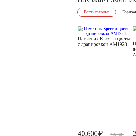
Вертикальные
Горизо
Памятник Крест и цветы
П
с драпировкой AM1928
п
A
₽
40.600
42.700