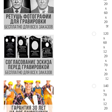
20
x
60
x
20
99.
120
x
60
x
12
20
x
70
x
20
129.
140
x
70
x
12
20