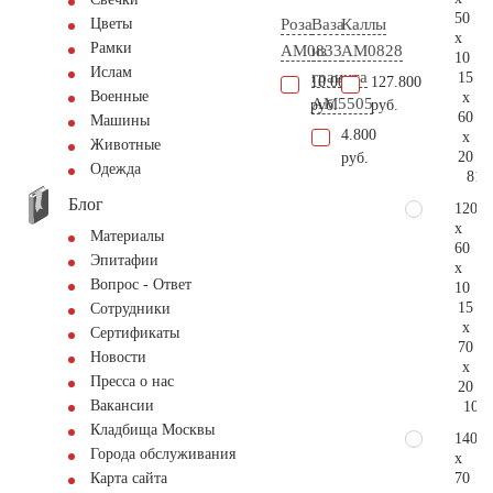
50
Роза
Ваза
Каллы
Цветы
x
Рамки
AM0833
из
AM0828
10
Ислам
гранита
15
10.000
127.800
Военные
x
AM5505
руб.
руб.
60
Машины
4.800
x
Животные
20
руб.
Одежда
81.
Блог
120
x
Материалы
60
Эпитафии
x
Вопрос - Ответ
10
15
Сотрудники
x
Сертификаты
70
Новости
x
Пресса о нас
20
Вакансии
107.
Кладбища Москвы
140
Города обслуживания
x
70
Карта сайта