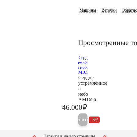
Машины
Веточки
Обратно
Просмотренные т
Сердце
устремлённое
в
небо
AM1656
₽
46.000
48.400
Купить
5%
Перейти в начало страницы