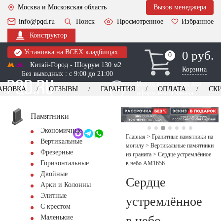
Москва и Московская область
Вызов менеджера
info@pqd.ru
Поиск
Просмотренное
Избранное
Конструктор
Установка на ВСЕХ кладбищах
0 руб.
0
0
Китай-Город - Шоурум 130 м2
Корзина
Без выходных : с 9:00 до 21:00
Выезд менеджера для
АНОВКА
ОТЗЫВЫ
ГАРАНТИЯ
ОПЛАТА
СК
оформления заказа
изготовление
Заказать выезд
памятников
+7 (495) 518-44-23
Памятники
Экономичные
Обратный звонок
Главная
>
Гранитные памятники на
Вертикальные
могилу
>
Вертикальные памятники
Фрезерные
из гранита
>
Сердце устремлённое
Горизонтальные
в небо AM1656
Двойные
Сердце
Арки и Колонны
Элитные
устремлённое
С крестом
в небо
Маленькие