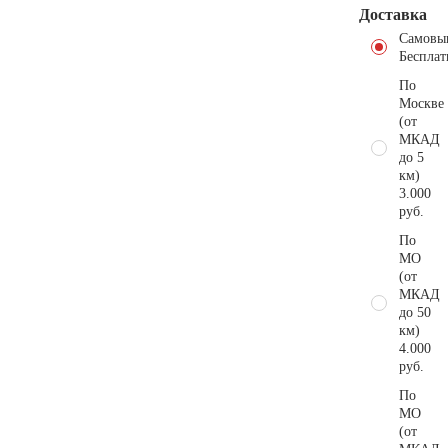
Доставка
Самовы
Бесплат
По
Москве
(от
МКАД
до 5
км)
3.000
руб.
По
МО
(от
МКАД
до 50
км)
4.000
руб.
По
МО
(от