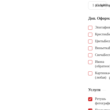
1 шт.
(Скарпель
9.000 
Доп. Оформ
Эпитафия
Крестик
Б
Цветы
Бес
Виньетка
Свеча
Бес
Икона
(обратное
Картинка
(любая)
Услуги
Ретушь
фотограф