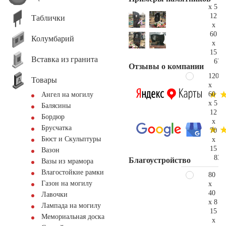
x 5
12
Таблички
x
60
Колумбарий
x
15
Вставка из гранита
67.
Отзывы о компании
120
Товары
x
60
Ангел на могилу
x 5
Балясины
12
Бордюр
x
Брусчатка
70
Бюст и Скульптуры
x
15
Вазон
83.
Благоустройство
Вазы из мрамора
Влагостойкие рамки
80
Газон на могилу
x
40
Лавочки
x 8
Лампада на могилу
15
Мемориальная доска
x