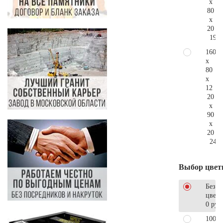
x
80
x
20
191.
160
x
80
x
12
20
x
90
x
20
248.
Выбор цвет
Без
цветн
0 руб
100