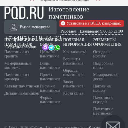
Изготовление
памятников
Установка на ВСЕХ кладбищах
Вызов менеджера
Работаем : Ежедневно 9:00 до 21:00
+7 (495) 518-44-23
ИЗГОТОВЛЕНИЕ
ПОМОЩЬ В
ПОЛЕЗНАЯ
ЭЛЕМЕНТЫ
ПАМЯТНИКОВ
ВЫБОРЕ
ИНФОРМАЦИЯ
ОФОРМЛЕНИЯ
Обратный звонок
Памятники из
Цены на
Как заказать?
Ограда на
гранита
памятники
могилу
Варианты
Мемориальный
Виды
памятников
Надгробная
комплекс
памятников
плита
Образцы
Памятники из
Проект
памятников
Мемориальная
мрамора
памятников
доска
Завод
Каталог памятников
Рисунки
памятников
Цоколь на
памятников
могилу
Дизайн памятников
Карта сайта
Формы
Памятник с
памятников
оградой
Памятник с
цветником
© 1990 - 2026 PQD.ru - Гранитная мастерская.
Условия