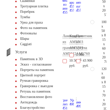
Скамейки
50
x
Тротуарная плитка
20
Поребрик
57.
Тумбы
100
Урна для праха
x
Фото на памятник
50
Фотоовалы
x 8
Лампада
Кварцит
Памятник
Шары
15
из
АМ5703
из
x
Сaggiati
гранита
AM5703
чугуна
60
Услуги
x
AM5522
AM5760
1.900
20
Памятник в 3D
руб.
10.500
43.900
78.
Эскиз - согласование
руб.
руб.
120
Портреты на памятник
x
Цветной портрет
60
Ручная гравировка
x 8
Гравировка с выездом
15
x
Ретушь на памятник
70
Восстановление фото
x
Антидождь
20
Благоустройство
100.