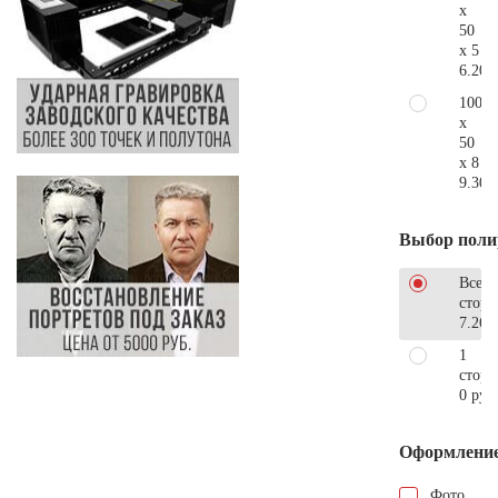
x
50
x 5
6.200
100
x
50
x 8
9.300
Выбор поли
Все
стор
7.260
1
сторо
0 руб
Оформлени
Фото