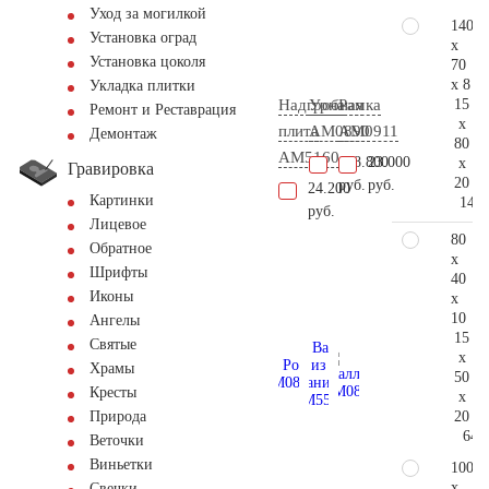
Уход за могилкой
140
Установка оград
x
Установка цоколя
70
x 8
Укладка плитки
15
Надгробная
Урна
Рамка
Ремонт и Реставрация
x
плита
AM0890
AM0911
Демонтаж
80
AM5160
128.800
23.000
x
Гравировка
20
руб.
руб.
24.200
Картинки
142.
руб.
Лицевое
80
Обратное
x
Шрифты
40
Иконы
x
10
Ангелы
15
Святые
x
Храмы
50
Кресты
x
20
Природа
64.
Веточки
Виньетки
100
x
Свечки