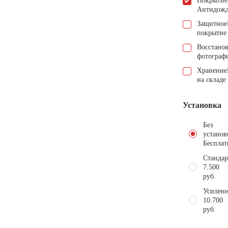
Покрытие
Антидож
Защитное
покрытие
Восстано
фотограф
Хранение
на складе
Установка
Без
установ
Бесплат
Стандар
7.500
руб.
Усиленн
10.700
руб.