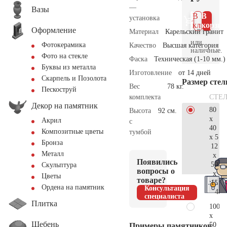
—
Вазы
В 1
В
установка
клик
корзин
Оформление
Материал
Карельский гранит
или
Фотокерамика
Качество
Высшая категория
наличные.
Фото на стекле
Фаска
Техническая (1-10 мм.)
Буквы из металла
Изготовление
от 14 дней
Скарпель и Позолота
Размер сте
Вес
78 кг.
Пескоструй
СТЕ
комплекта
Декор на памятник
80
Высота
92 см.
x
Акрил
с
40
Композитные цветы
тумбой
x 5
Бронза
12
Металл
x
Появились
50
Скульптура
вопросы о
x
Цветы
товаре?
15
Ордена на памятник
Консультация
48.
специалиста
Плитка
100
x
Щебень
50
Примеры памятников