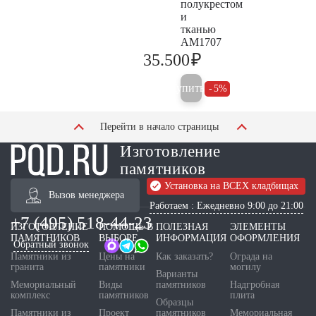
полукрестом
и
тканью
AM1707
₽
35.500
37.400
Купить
5%
Перейти в начало страницы
Изготовление
памятников
Установка на ВСЕХ кладбищах
Вызов менеджера
Работаем : Ежедневно 9:00 до 21:00
+7 (495) 518-44-23
ИЗГОТОВЛЕНИЕ
ПОМОЩЬ В
ПОЛЕЗНАЯ
ЭЛЕМЕНТЫ
ПАМЯТНИКОВ
ВЫБОРЕ
ИНФОРМАЦИЯ
ОФОРМЛЕНИЯ
Обратный звонок
Памятники из
Цены на
Как заказать?
Ограда на
гранита
памятники
могилу
Варианты
Мемориальный
Виды
памятников
Надгробная
комплекс
памятников
плита
Образцы
Памятники из
Проект
памятников
Мемориальная