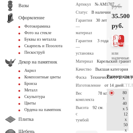
Артикул
№ AM1707
руб.
Вазы
Статус
В наличии
35.500
Оформление
Гарантия
30 лет
руб.
Фотокерамика
—
материал
Фото на стекле
В 1
В
Буквы из металла
Гарантия
3 года
клик
корзин
Скарпель и Позолота
—
Пескоструй
или
установка
наличные.
Материал
Карельский гранит
Декор на памятник
Качество
Высшая категория
Акрил
Размер сте
Композитные цветы
Фаска
Техническая (1-10 мм.)
Бронза
СТЕ
Изготовление
от 14 дней
Металл
80
Вес
78 кг.
Скульптура
x
комплекта
Цветы
40
Высота
92 см.
x 5
Ордена на памятник
с
12
Плитка
x
тумбой
50
x
Щебень