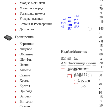
15
Уход за могилкой
x
Установка оград
70
x
Установка цоколя
20
Укладка плитки
84.
Ремонт и Реставрация
140
Демонтаж
x
Гравировка
70
x 8
Картинки
15
Лицевое
x
Надгробная
Распятие
Ангелок
80
Обратное
плита
на
со
x
Шрифты
20
AM5172
памятник
скрещенными
Иконы
123.
AM5920
крыльями
42.000
Ангелы
AM5859
руб.
80
Святые
3.400
x
руб.
Храмы
25.700
40
Кресты
руб.
x
Природа
10
Веточки
15
x
Виньетки
50
Свечки