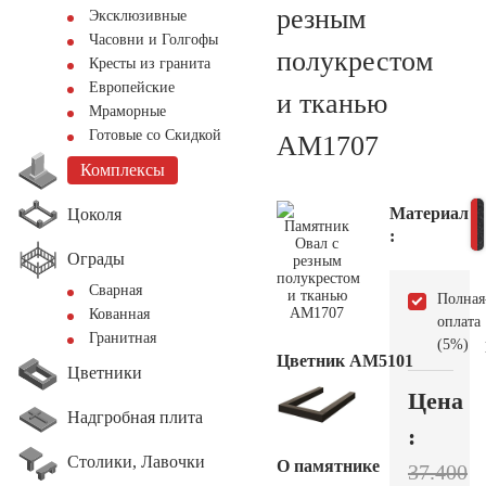
резным
Эксклюзивные
Часовни и Голгофы
полукрестом
Кресты из гранита
Европейские
и тканью
Мраморные
Готовые со Скидкой
AM1707
Комплексы
Материал
Цоколя
:
Ограды
Сварная
Полная
Кованная
оплата
Гранитная
(5%)
Цветник АМ5101
Цветники
Цена
Надгробная плита
:
Столики, Лавочки
О памятнике
37.400