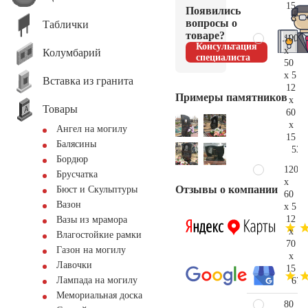
15
Появились
37.
вопросы о
Таблички
товаре?
100
Консультация
x
Колумбарий
специалиста
50
x 5
Вставка из гранита
12
Примеры памятников
x
Товары
60
x
Ангел на могилу
15
Балясины
53.
Бордюр
120
Брусчатка
x
Отзывы о компании
Бюст и Скульптуры
60
Вазон
x 5
12
Вазы из мрамора
x
Влагостойкие рамки
70
Газон на могилу
x
Лавочки
15
Лампада на могилу
67.
Мемориальная доска
80