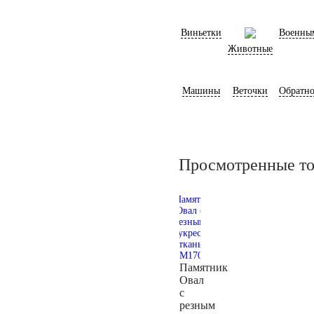
Виньетки
Военны
Животные
Машины
Веточки
Обратно
Просмотренные т
Памятник
Овал
с
резным