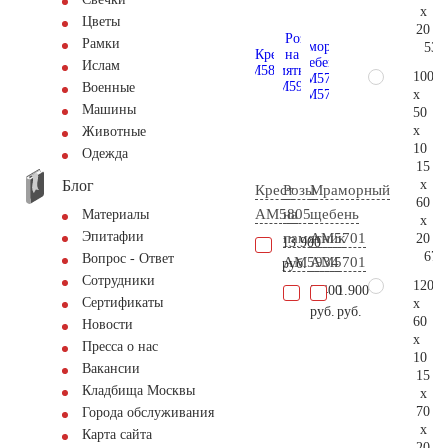
x
Цветы
20
Рамки
53.
Ислам
100
Военные
x
Машины
50
x
Животные
10
Одежда
15
Блог
x
Крест
Розы
Мраморный
60
AM5805
на
щебень
Материалы
x
Эпитафии
памятник
АМ5701
20
13.900
67.
Вопрос - Ответ
AM5934
AM5701
руб.
Сотрудники
120
5.400
1.900
Сертификаты
x
руб.
руб.
60
Новости
x
Пресса о нас
10
Вакансии
15
Кладбища Москвы
x
70
Города обслуживания
x
Карта сайта
20