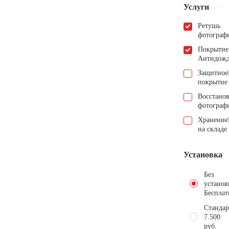
Услуги
Ретушь
фотограф
Покрытие
Антидож
Защитное
покрытие
Восстано
фотограф
Хранение
на складе
Установка
Без
установ
Бесплат
Стандар
7.500
руб.