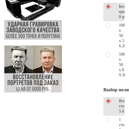
Без
цветн
0 руб
100
x
50
x 5
6.200
100
x
50
x 8
9.300
Выбор поли
Все
стор
5.610
1
сторо