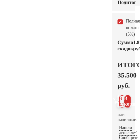
Подитог
Полная
оплата
(5%)
Сумма
1.8
скидок
руб
ИТОГ
35.500
руб.
В 1
В
клик
корзин
или
наличные.
Нашли
дешевле?
Сообщите