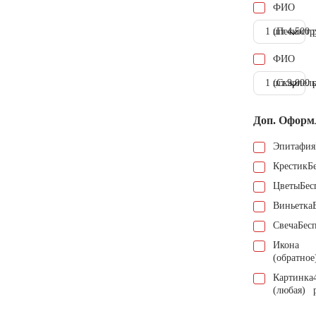
ФИО
1 шт.
(Пескостр
4.500 
ФИО
1 шт.
(Скарпель
9.000 
Доп. Оформ
Эпитафия
Крестик
Б
Цветы
Бес
Виньетка
Свеча
Бес
Икона
(обратное
Картинка
(любая)