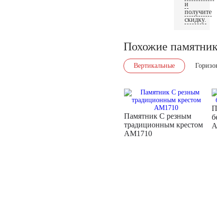
и
получите
скидку.
Похожие памятни
Вертикальные
Горизо
П
Памятник С резным
б
традиционным крестом
A
AM1710