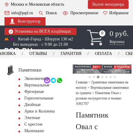
Москва и Московская область
Вызов менеджера
info@pqd.ru
Поиск
Просмотренное
Избранное
Конструктор
Установка на ВСЕХ кладбищах
0 руб.
0
0
Китай-Город - Шоурум 130 м2
Корзина
Без выходных : с 9:00 до 21:00
Выезд менеджера для
АНОВКА
ОТЗЫВЫ
ГАРАНТИЯ
ОПЛАТА
СК
оформления заказа
изготовление
Заказать выезд
памятников
+7 (495) 518-44-23
Памятники
Экономичные
Обратный звонок
Главная
>
Гранитные памятники на
Вертикальные
могилу
>
Вертикальные памятники
Фрезерные
из гранита
>
Памятник Овал с
Горизонтальные
резным полукрестом и тканью
AM1707
Двойные
Арки и Колонны
Памятник
Элитные
С крестом
Овал с
Маленькие