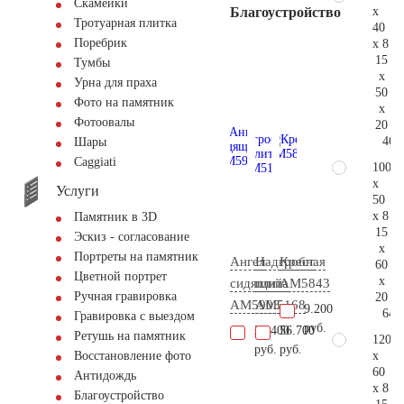
Скамейки
x
Благоустройство
Тротуарная плитка
40
Поребрик
x 8
15
Тумбы
x
Урна для праха
50
Фото на памятник
x
Фотоовалы
20
46.
Шары
Сaggiati
100
x
Услуги
50
x 8
Памятник в 3D
15
Эскиз - согласование
x
Портреты на памятник
Ангел
Надгробная
Крест
60
Цветной портрет
x
сидящий
плита
AM5843
Ручная гравировка
20
AM5903
AM5168
9.200
64.
Гравировка с выездом
руб.
22.400
56.700
Ретушь на памятник
120
руб.
руб.
x
Восстановление фото
60
Антидождь
x 8
Благоустройство