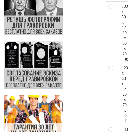
100
x
50
x
12
20
x
60
x
20
85.
120
x
60
x
12
20
x
70
x
20
112.
140