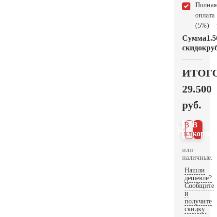
Полная
оплата
(5%)
Сумма
1.5
скидок
руб
ИТОГ
29.500
руб.
В 1
В
клик
корзин
или
наличные.
Нашли
дешевле?
Сообщите
и
получите
скидку.