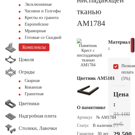
Эксклюзивные
тканью
Часовни и Голгофы
Кресты из гранита
AM1784
Европейские
Мраморные
Готовые со Скидкой
Материал
Комплексы
:
Цоколя
Полная
Ограды
оплата
Цветник АМ5101
(5%)
Сварная
Кованная
Цена
Гранитная
:
Цветники
О памятнике
31.100
Надгробная плита
Артикул
№ AM1784
руб.
Статус
В наличии
Столики, Лавочки
29.500
Гарантия
30 лет