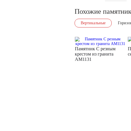
Похожие памятни
Вертикальные
Горизо
Памятник С резным
П
крестом из гранита
с
AM1131