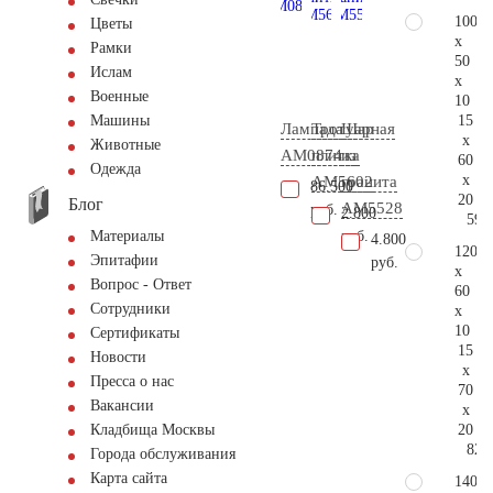
100
Цветы
x
Рамки
50
Ислам
x
Военные
10
15
Машины
Лампада
Тротуарная
Шар
x
Животные
AM0874
плитка
из
60
Одежда
x
AM5602
гранита
86.500
20
Блог
AM5528
руб.
2.800
59.
руб.
Материалы
4.800
120
Эпитафии
руб.
x
Вопрос - Ответ
60
Сотрудники
x
10
Сертификаты
15
Новости
x
Пресса о нас
70
Вакансии
x
20
Кладбища Москвы
82.
Города обслуживания
Карта сайта
140