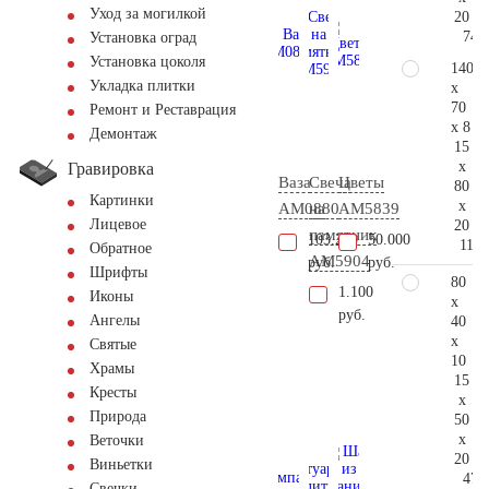
Уход за могилкой
20
74.
Установка оград
Установка цоколя
140
Укладка плитки
x
70
Ремонт и Реставрация
x 8
Демонтаж
15
x
Гравировка
Ваза
Свеча
Цветы
80
Картинки
x
AM0880
на
AM5839
Лицевое
20
памятник
103.200
50.000
112.
Обратное
AM5904
руб.
руб.
Шрифты
80
1.100
Иконы
x
руб.
Ангелы
40
x
Святые
10
Храмы
15
Кресты
x
Природа
50
x
Веточки
20
Виньетки
47.
Свечки