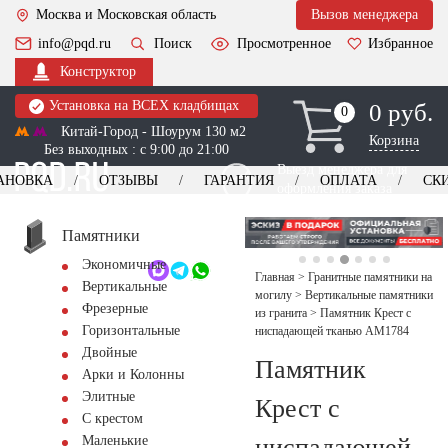
Москва и Московская область
Вызов менеджера
info@pqd.ru
Поиск
Просмотренное
Избранное
Конструктор
Установка на ВСЕХ кладбищах
0 руб.
0
0
Китай-Город - Шоурум 130 м2
Корзина
Без выходных : с 9:00 до 21:00
Выезд менеджера для
АНОВКА
ОТЗЫВЫ
ГАРАНТИЯ
ОПЛАТА
СК
оформления заказа
изготовление
Заказать выезд
памятников
+7 (495) 518-44-23
Памятники
Экономичные
Обратный звонок
Главная
>
Гранитные памятники на
Вертикальные
могилу
>
Вертикальные памятники
Фрезерные
из гранита
>
Памятник Крест с
Горизонтальные
ниспадающей тканью AM1784
Двойные
Памятник
Арки и Колонны
Элитные
Крест с
С крестом
ниспадающей
Маленькие