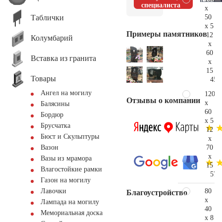
специалиста
x
Таблички
50
x 5
Примеры памятников
12
Колумбарий
x
60
Вставка из гранита
x
15
Товары
45.
Ангел на могилу
120
Отзывы о компании
x
Балясины
60
Бордюр
x 5
Брусчатка
12
Бюст и Скульптуры
x
70
Вазон
x
Вазы из мрамора
15
Влагостойкие рамки
57.
Газон на могилу
80
Лавочки
Благоустройство
x
Лампада на могилу
40
Мемориальная доска
x 8