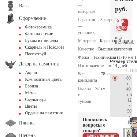
—
Вазы
руб.
материал
Оформление
Гарантия
3 года
В 1
В
—
клик
корзин
Фотокерамика
установка
Фото на стекле
или
Буквы из металла
Материал
Карельский гранит
наличные.
Скарпель и Позолота
Качество
Высшая категория
Пескоструй
Фаска
Техническая (1-10 мм.)
Размер сте
Декор на памятник
Изготовление
от 14 дней
СТЕ
Акрил
Вес
78 кг.
80
Композитные цветы
комплекта
x
Бронза
Высота
92 см.
40
Металл
x 5
с
Скульптура
12
тумбой
x
Цветы
50
Ордена на памятник
x
Появились
15
Плитка
вопросы о
31.
товаре?
Щебень
Консультация
100