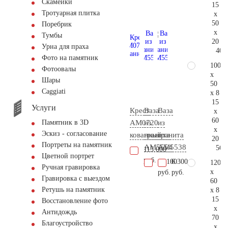
Скамейки
15
Тротуарная плитка
x
50
Поребрик
x
Тумбы
20
Урна для праха
40.
Фото на памятник
100
Фотоовалы
x
Шары
50
Сaggiati
x 8
15
Услуги
Крест
Ваза
Ваза
x
60
AM0720
из
из
Памятник в 3D
x
Эскиз - согласование
кованный
гранита
гранита
20
Портреты на памятник
AM5554
AM5538
56.
115.000
Цветной портрет
руб.
11.100
6.300
120
Ручная гравировка
x
руб.
руб.
Гравировка с выездом
60
Ретушь на памятник
x 8
15
Восстановление фото
x
Антидождь
70
Благоустройство
x