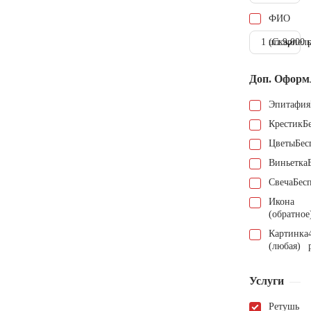
ФИО
1 шт.
(Скарпель
9.000 
Доп. Оформ
Эпитафия
Крестик
Б
Цветы
Бес
Виньетка
Свеча
Бес
Икона
(обратное
Картинка
(любая)
Услуги
Ретушь