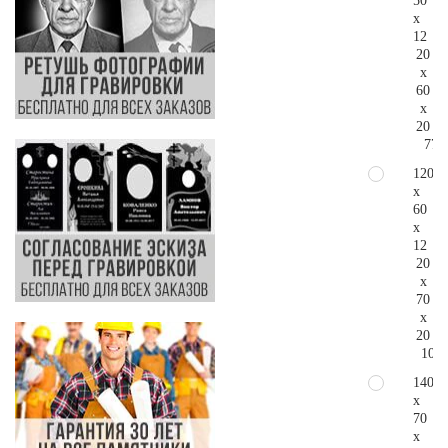
50
x
12
20
x
60
x
20
77.
120
x
60
x
12
20
x
70
x
20
103.
140
x
70
x