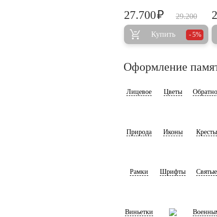
₽
27.700
29.200
Купить
5%
Оформление памя
Лицевое
Цветы
Обратно
Природа
Иконы
Кресты
Рамки
Шрифты
Святые
Виньетки
Военны