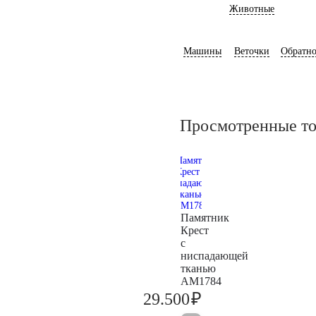
Животные
Машины
Веточки
Обратно
Просмотренные т
Памятник
Крест
с
ниспадающей
тканью
AM1784
₽
29.500
31.100