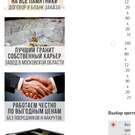
12
20
x
80
x
20
160.
160
x
80
x
12
20
x
90
x
20
213.
Выбор цвет
Без
цветн