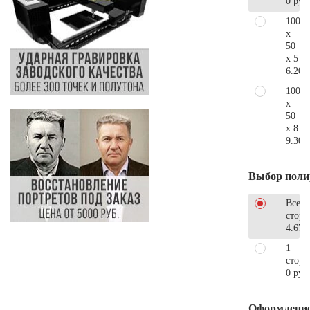
0 руб
100
x
50
x 5
6.200
100
x
50
x 8
9.300
Выбор поли
Все
стор
4.670
1
сторо
0 руб
Оформлени