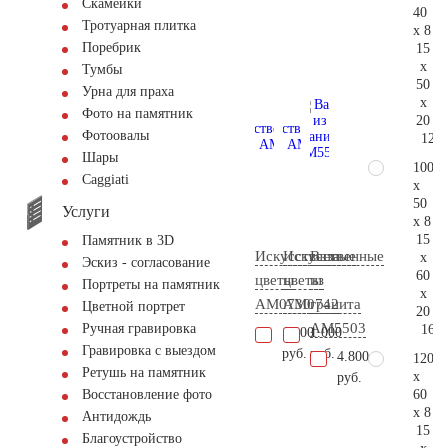
Скамейки
40
Тротуарная плитка
x 8
Поребрик
15
x
Тумбы
50
Урна для праха
x
Фото на памятник
20
Фотоовалы
123.
Шары
100
Сaggiati
x
50
Услуги
x 8
15
Памятник в 3D
Искусственные
Искусственные
Ваза
x
Эскиз - согласование
60
цветы
цветы
из
Портреты на памятник
x
AM0730
AM0742
гранита
Цветной портрет
20
AM5503
Ручная гравировка
160.
1.000
1.000
Гравировка с выездом
руб.
руб.
4.800
120
Ретушь на памятник
x
руб.
60
Восстановление фото
x 8
Антидождь
15
Благоустройство