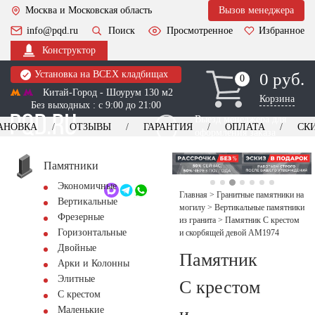
Москва и Московская область
Вызов менеджера
info@pqd.ru
Поиск
Просмотренное
Избранное
Конструктор
Установка на ВСЕХ кладбищах
0 руб.
0
0
Китай-Город - Шоурум 130 м2
Корзина
Без выходных : с 9:00 до 21:00
Выезд менеджера для
АНОВКА
ОТЗЫВЫ
ГАРАНТИЯ
ОПЛАТА
СК
оформления заказа
изготовление
Заказать выезд
памятников
+7 (495) 518-44-23
Памятники
Экономичные
Обратный звонок
Главная
>
Гранитные памятники на
Вертикальные
могилу
>
Вертикальные памятники
Фрезерные
из гранита
>
Памятник С крестом
Горизонтальные
и скорбящей девой AM1974
Двойные
Памятник
Арки и Колонны
Элитные
С крестом
С крестом
и
Маленькие