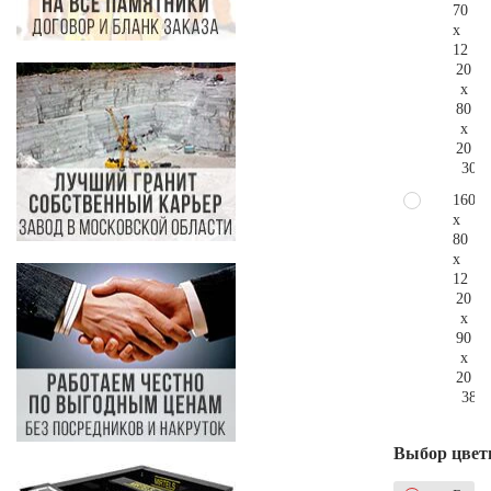
70
x
12
20
x
80
x
20
306.
160
x
80
x
12
20
x
90
x
20
380.
Выбор цвет