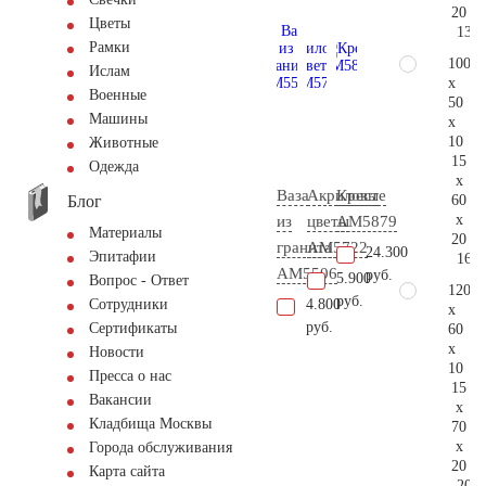
20
Цветы
130.
Рамки
100
Ислам
x
Военные
50
Машины
x
10
Животные
15
Одежда
x
Ваза
Акриловые
Крест
Блог
60
x
из
цветы
AM5879
Материалы
20
гранита
AM5722
24.300
Эпитафии
164.
AM5506
руб.
5.900
Вопрос - Ответ
120
руб.
4.800
Сотрудники
x
руб.
Сертификаты
60
x
Новости
10
Пресса о нас
15
Вакансии
x
Кладбища Москвы
70
x
Города обслуживания
20
Карта сайта
207.