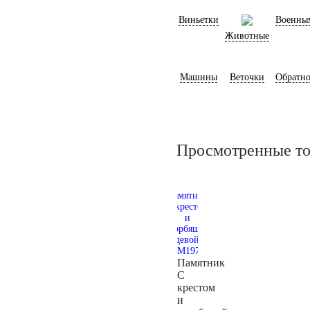
Виньетки
Военны
Животные
Машины
Веточки
Обратно
Просмотренные т
Памятник
С
крестом
и