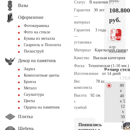
руб.
Статус
В наличии
Вазы
108.800
Гарантия
30 лет
—
Оформление
руб.
материал
Фотокерамика
Гарантия
3 года
В 1
В
Фото на стекле
—
клик
корзин
Буквы из металла
установка
Скарпель и Позолота
или
Материал
Карельский гранит
Пескоструй
наличные.
Качество
Высшая категория
Декор на памятник
Фаска
Техническая (1-10 мм.)
Акрил
Размер сте
Изготовление
от 14 дней
Композитные цветы
СТЕ
Вес
78 кг.
Бронза
80
комплекта
Металл
x
Скульптура
Высота
92 см.
40
Цветы
x 5
с
12
Ордена на памятник
тумбой
x
Плитка
50
x
Появились
15
Щебень
вопросы о