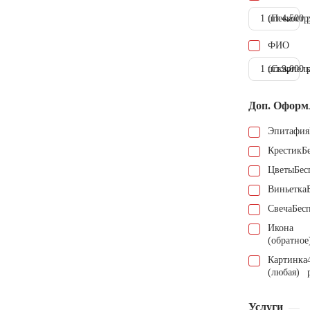
1 шт.
(Пескостр
4.500 
ФИО
1 шт.
(Скарпель
9.000 
Доп. Оформ
Эпитафия
Крестик
Б
Цветы
Бес
Виньетка
Свеча
Бес
Икона
(обратное
Картинка
(любая)
Услуги