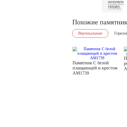
получите
скидку.
Похожие памятни
Вертикальные
Горизо
П
Памятник С белой
р
плащаницей и крестом
A
AM1739