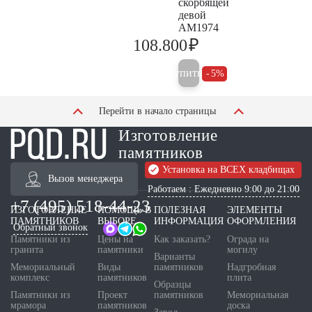
скорбящей
девой
AM1974
₽
108.800
114.500
Купить
5%
Перейти в начало страницы
Изготовление
памятников
Установка на ВСЕХ кладбищах
Вызов менеджера
Работаем : Ежедневно 9:00 до 21:00
+7 (495) 518-44-23
ИЗГОТОВЛЕНИЕ
ПОМОЩЬ В
ПОЛЕЗНАЯ
ЭЛЕМЕНТЫ
ПАМЯТНИКОВ
ВЫБОРЕ
ИНФОРМАЦИЯ
ОФОРМЛЕНИЯ
Обратный звонок
Памятники из
Цены на
Как заказать?
Ограда на
гранита
памятники
могилу
Варианты
Мемориальный
Виды
памятников
Надгробная
комплекс
памятников
плита
Образцы
Памятники из
Проект
памятников
Мемориальная
мрамора
памятников
доска