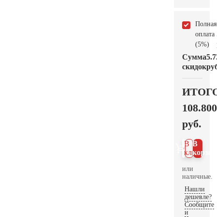
Полная
оплата
(5%)
Сумма
5.7
скидок
руб
ИТОГ
108.800
руб.
В 1
В
клик
корзин
или
наличные.
Нашли
дешевле?
Сообщите
и