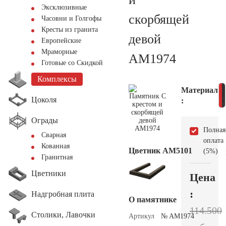
Эксклюзивные
скорбящей
Часовни и Голгофы
Кресты из гранита
девой
Европейские
Мраморные
AM1974
Готовые со Скидкой
Комплексы
Материал
Цоколя
:
Ограды
Полная
Сварная
оплата
Кованная
Цветник АМ5101
(5%)
Гранитная
Цветники
Цена
:
Надгробная плита
О памятнике
114.500
Столики, Лавочки
Артикул
№ AM1974