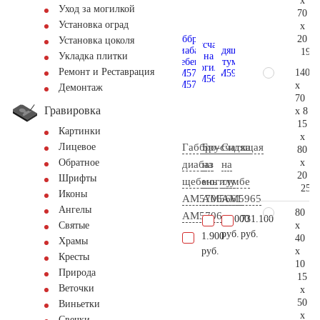
x
Уход за могилкой
70
Установка оград
x
20
Установка цоколя
199.
Укладка плитки
Ремонт и Реставрация
140
x
Демонтаж
70
Гравировка
x 8
15
Картинки
x
Габбро-
Брусчатка
Сидящая
Лицевое
80
x
Обратное
диабаз
на
на
20
Шрифты
щебень
могилу
тумбе
258.
Иконы
АМ5706
AM5661
AM5965
Ангелы
80
AM5706
10.000
731.100
x
Святые
руб.
руб.
1.900
40
Храмы
x
руб.
Кресты
10
Природа
15
Веточки
x
50
Виньетки
x
Свечки