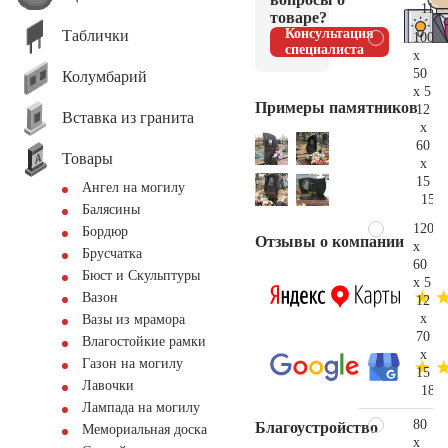
114.
товаре?
Консультация
Таблички
100
специалиста
x
50
Колумбарий
x 5
Примеры памятников
12
Вставка из гранита
x
60
Товары
x
15
Ангел на могилу
150.
Балясины
120
Бордюр
Отзывы о компании
x
Брусчатка
60
Бюст и Скульптуры
x 5
Вазон
12
x
Вазы из мрамора
70
Влагостойкие рамки
x
Газон на могилу
15
Лавочки
182.
Лампада на могилу
80
Благоустройство
Мемориальная доска
x