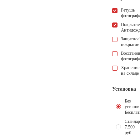
Ретушь
фотограф
Покрытие
Антидож
Защитное
покрытие
Восстано
фотограф
Хранение
на складе
Установка
Без
установ
Бесплат
Стандар
7.500
руб.