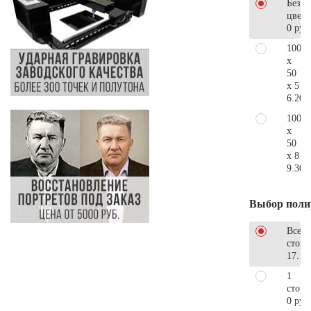
Без
цветн
0 руб
100
x
50
x 5
6.200
100
x
50
x 8
9.300
Выбор поли
Все
стор
17.18
1
сторо
0 руб