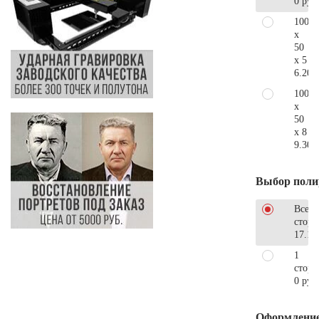
0 руб
100
x
50
x 5
6.200
100
x
50
x 8
9.300
Выбор поли
Все
стор
17.18
1
сторо
0 руб
Оформлени