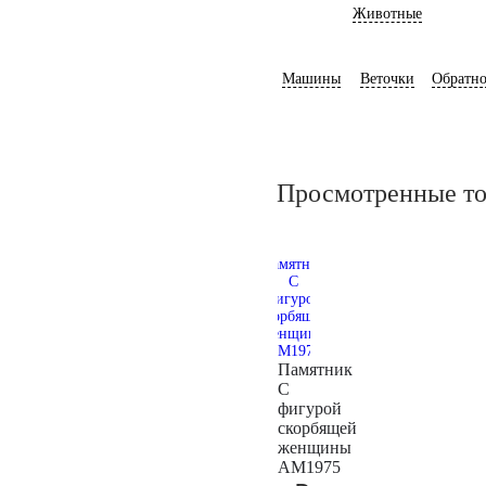
Животные
Машины
Веточки
Обратно
Просмотренные т
Памятник
С
фигурой
скорбящей
женщины
AM1975