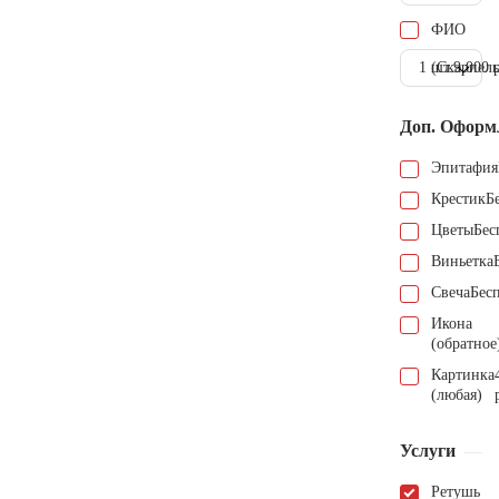
ФИО
1 шт.
(Скарпель
9.000 
Доп. Оформ
Эпитафия
Крестик
Б
Цветы
Бес
Виньетка
Свеча
Бес
Икона
(обратное
Картинка
(любая)
Услуги
Ретушь