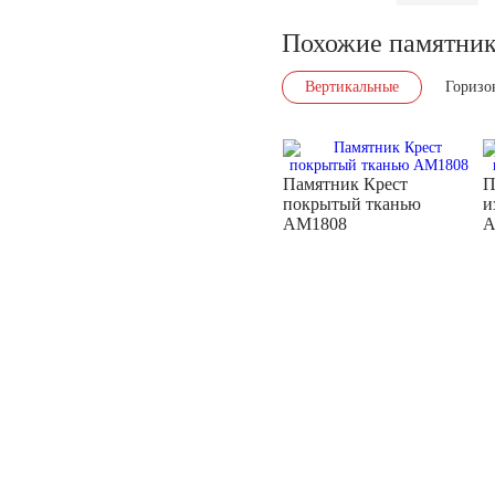
Похожие памятни
Вертикальные
Горизо
Памятник Крест
П
покрытый тканью
и
AM1808
A