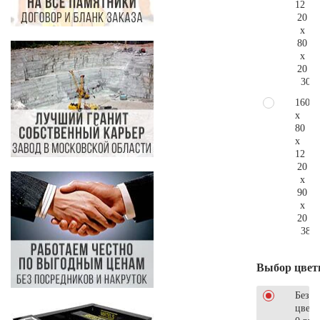
12
20
x
80
x
20
306.
160
x
80
x
12
20
x
90
x
20
380.
Выбор цвет
Без
цветн