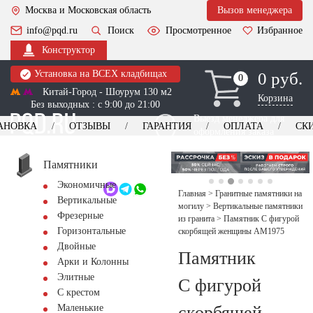
Москва и Московская область
Вызов менеджера
info@pqd.ru
Поиск
Просмотренное
Избранное
Конструктор
Установка на ВСЕХ кладбищах
0 руб.
0
0
Китай-Город - Шоурум 130 м2
Корзина
Без выходных : с 9:00 до 21:00
Выезд менеджера для
АНОВКА
ОТЗЫВЫ
ГАРАНТИЯ
ОПЛАТА
СК
оформления заказа
изготовление
Заказать выезд
памятников
+7 (495) 518-44-23
Памятники
Экономичные
Обратный звонок
Главная
>
Гранитные памятники на
Вертикальные
могилу
>
Вертикальные памятники
Фрезерные
из гранита
>
Памятник С фигурой
Горизонтальные
скорбящей женщины AM1975
Двойные
Памятник
Арки и Колонны
Элитные
С фигурой
С крестом
скорбящей
Маленькие