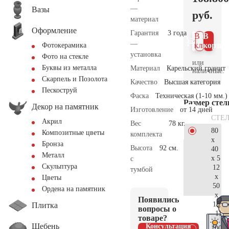
—
Вазы
руб.
материал
Оформление
Гарантия
3 года
В 1
В
—
клик
корзин
Фотокерамика
установка
Фото на стекле
или
Буквы из металла
Материал
Карельский гранит
наличные.
Скарпель и Позолота
Качество
Высшая категория
Пескоструй
Фаска
Техническая (1-10 мм.)
Размер сте
Декор на памятник
Изготовление
от 14 дней
СТЕ
Акрил
Вес
78 кг.
80
Композитные цветы
комплекта
x
Бронза
Высота
92 см.
40
Металл
x 5
с
Скульптура
12
тумбой
x
Цветы
50
Ордена на памятник
x
Появились
15
Плитка
вопросы о
114.
товаре?
Щебень
Консультация
100