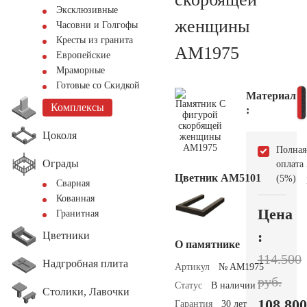
Эксклюзивные
женщины
Часовни и Голгофы
Кресты из гранита
AM1975
Европейские
Мраморные
Готовые со Скидкой
Материал
Комплексы
:
Цоколя
Полная
Ограды
оплата
Цветник АМ5101
(5%)
Сварная
Кованная
Цена
Гранитная
:
Цветники
О памятнике
114.500
Надгробная плита
Артикул
№ AM1975
руб.
Статус
В наличии
Столики, Лавочки
108.800
Гарантия
30 лет