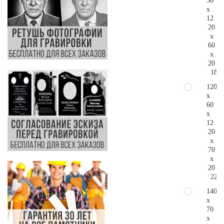
50
x
12
20
x
60
x
20
181.
120
x
60
x
12
20
x
70
x
20
228.
140
x
70
x