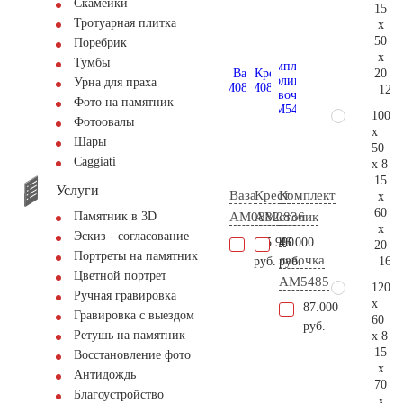
Скамейки
15
Тротуарная плитка
x
50
Поребрик
x
Тумбы
20
Урна для праха
123.
Фото на памятник
100
Фотоовалы
x
Шары
50
Сaggiati
x 8
15
Услуги
Ваза
Крест
Комплект
x
60
AM0882
AM0836
столик
Памятник в 3D
x
Эскиз - согласование
и
115.900
46.000
20
Портреты на памятник
лавочка
160.
руб.
руб.
Цветной портрет
AM5485
120
Ручная гравировка
x
87.000
Гравировка с выездом
60
руб.
Ретушь на памятник
x 8
15
Восстановление фото
x
Антидождь
70
Благоустройство
x