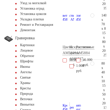
Уход за могилкой
20
199.
Установка оград
Установка цоколя
140
Укладка плитки
x
70
Ремонт и Реставрация
x 8
Демонтаж
15
x
Гравировка
80
Картинки
x
Цветы
Искусственные
Распятие
Лицевое
20
AM5839
цветы
AM5884
258.
Обратное
AM0737
50.000
46.000
Шрифты
80
руб.
руб.
1.000
Иконы
x
руб.
Ангелы
40
x
Святые
10
Храмы
15
Кресты
x
Природа
50
x
Веточки
20
Виньетки
130.
Свечки