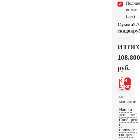
Полная
оплата
(5%)
Сумма
5.7
скидок
руб
ИТОГ
108.800
руб.
В 1
В
клик
корзин
или
наличные.
Нашли
дешевле?
Сообщите
и
получите
скидку.