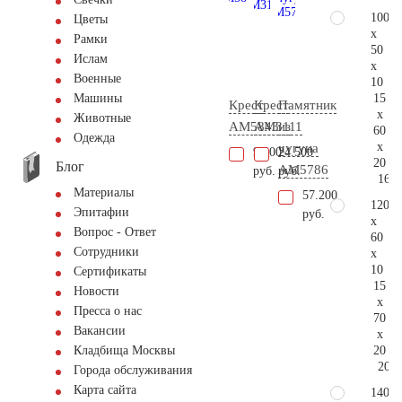
100
Цветы
x
Рамки
50
Ислам
x
Военные
10
15
Машины
Крест
Крест
Памятник
x
Животные
AM5843
AM3111
из
60
Одежда
x
чугуна
9.200
24.500
20
Блог
AM5786
руб.
руб.
164.
Материалы
57.200
120
Эпитафии
руб.
x
Вопрос - Ответ
60
Сотрудники
x
10
Сертификаты
15
Новости
x
Пресса о нас
70
Вакансии
x
20
Кладбища Москвы
207.
Города обслуживания
Карта сайта
140