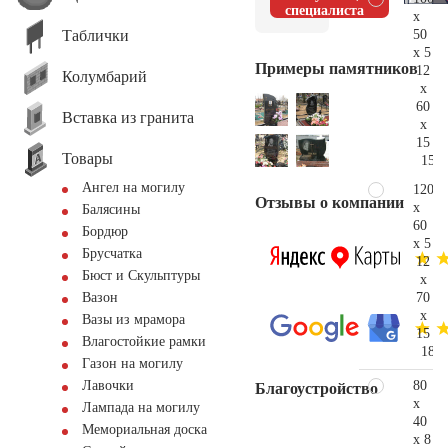
специалиста
x
Таблички
50
x 5
Примеры памятников
12
Колумбарий
x
60
Вставка из гранита
x
15
Товары
150.
Ангел на могилу
120
Отзывы о компании
x
Балясины
60
Бордюр
x 5
Брусчатка
12
Бюст и Скульптуры
x
70
Вазон
x
Вазы из мрамора
15
Влагостойкие рамки
182.
Газон на могилу
80
Лавочки
Благоустройство
x
Лампада на могилу
40
Мемориальная доска
x 8