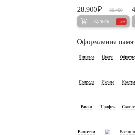
₽
28.900
30.400
Купить
5%
Оформление памя
Лицевое
Цветы
Обратно
Природа
Иконы
Кресты
Рамки
Шрифты
Святые
Виньетки
Военны