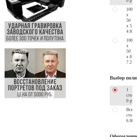
0 руб
100
x
50
x 5
4.830
100
x
50
x 8
7.210
Выбор поли
1
сторо
0 руб
Все
стор
6.880
Оформлени