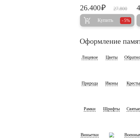
₽
26.400
27.800
Купить
5%
Оформление памя
Лицевое
Цветы
Обратно
Природа
Иконы
Кресты
Рамки
Шрифты
Святые
Виньетки
Военны