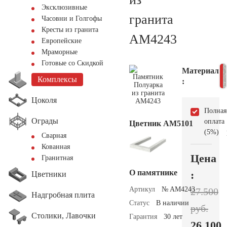
Эксклюзивные
гранита
Часовни и Голгофы
Кресты из гранита
AM4243
Европейские
Мраморные
Готовые со Скидкой
Материал
Комплексы
:
Цоколя
Полная
Ограды
оплата
Цветник АМ5101
(5%)
Сварная
Кованная
Цена
Гранитная
О памятнике
:
Цветники
Артикул
№ AM4243
27.500
Надгробная плита
Статус
В наличии
руб.
Столики, Лавочки
Гарантия
30 лет
26.100