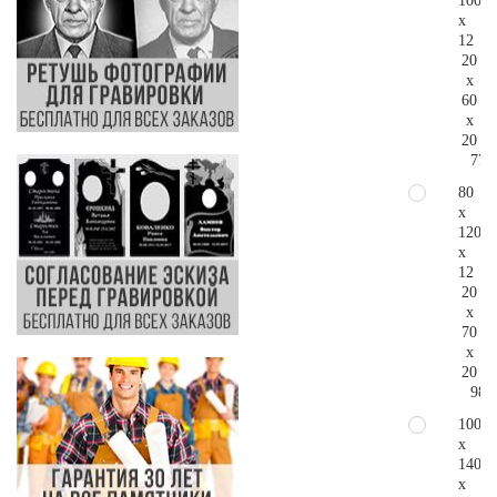
100
x
12
20
x
60
x
20
77.
80
x
120
x
12
20
x
70
x
20
98.
100
x
140
x