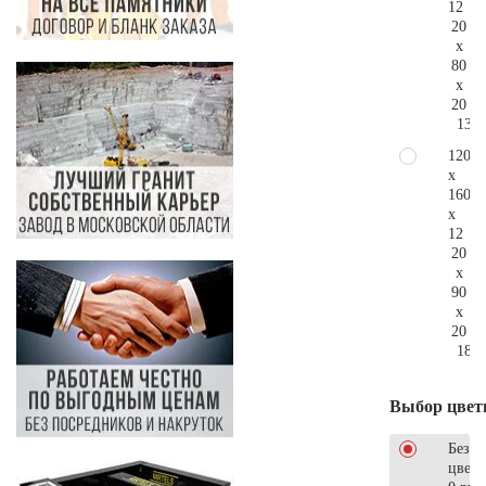
12
20
x
80
x
20
139.
120
x
160
x
12
20
x
90
x
20
186.
Выбор цвет
Без
цветн