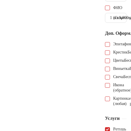
ФИО
1 шт.
(Скарпель
9.000 
Доп. Оформ
Эпитафия
Крестик
Б
Цветы
Бес
Виньетка
Свеча
Бес
Икона
(обратное
Картинка
(любая)
Услуги
Ретушь