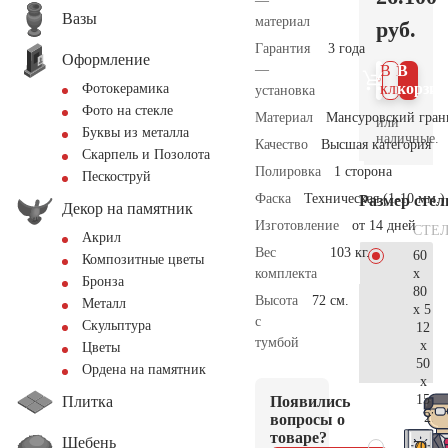
—
Вазы
материал
руб.
Гарантия
3 года
Оформление
—
В 1
В
клик
корзин
Фотокерамика
установка
Фото на стекле
Материал
Мансуровский гран
или
Буквы из металла
наличные.
Качество
Высшая категория
Скарпель и Позолота
Полировка
1 сторона
Пескоструй
Фаска
Техническая (1-10 мм.)
Размер сте
Декор на памятник
Изготовление
от 14 дней
СТЕ
Акрил
Вес
103 кг.
60
Композитные цветы
x
комплекта
Бронза
80
Высота
72 см.
Металл
x 5
с
Скульптура
12
тумбой
x
Цветы
50
Ордена на памятник
x
15
Плитка
Появились
27.
вопросы о
товаре?
Щебень
70