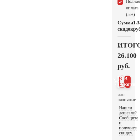
Полная
оплата
(5%)
Сумма
1.3
скидок
руб
ИТОГ
26.100
руб.
В 1
В
клик
корзин
или
наличные.
Нашли
дешевле?
Сообщите
и
получите
скидку.