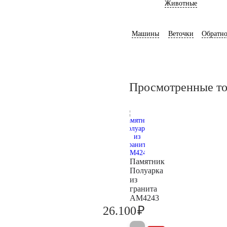
Животные
Машины
Веточки
Обратно
Просмотренные т
Памятник
Полуарка
из
гранита
AM4243
₽
26.100
27.500