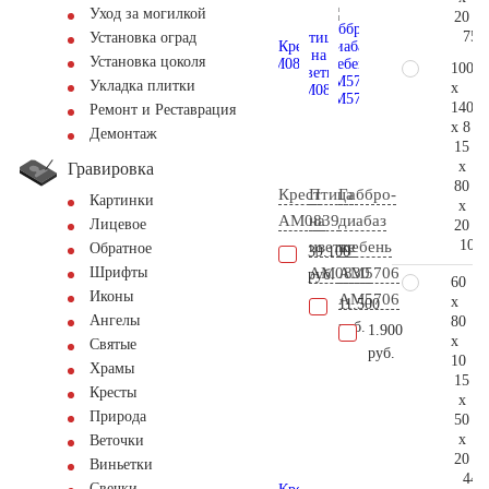
Уход за могилкой
20
75.
Установка оград
Установка цоколя
100
Укладка плитки
x
140
Ремонт и Реставрация
x 8
Демонтаж
15
x
Гравировка
80
Крест
Птица
Габбро-
Картинки
x
AM0839
на
диабаз
Лицевое
20
104.
цветке
щебень
Обратное
39.100
AM0830
АМ5706
Шрифты
руб.
60
Иконы
AM5706
x
11.500
Ангелы
80
руб.
1.900
x
Святые
руб.
10
Храмы
15
Кресты
x
Природа
50
x
Веточки
20
Виньетки
44.
Свечки