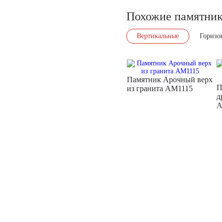
Похожие памятни
Вертикальные
Горизо
Памятник Арочный верх
П
из гранита AM1115
д
A