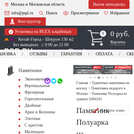
Москва и Московская область
Вызов менеджера
info@pqd.ru
Поиск
Просмотренное
Избранное
Конструктор
Установка на ВСЕХ кладбищах
0 руб.
0
0
Китай-Город - Шоурум 130 м2
Корзина
Без выходных : с 9:00 до 21:00
Выезд менеджера для
АНОВКА
ОТЗЫВЫ
ГАРАНТИЯ
ОПЛАТА
СК
оформления заказа
изготовление
Заказать выезд
памятников
+7 (495) 518-44-23
Памятники
Экономичные
Обратный звонок
Главная
>
Гранитные памятники на
Вертикальные
могилу
>
Памятники недорого в
Фрезерные
Москве
>
Памятник Полуарка из
Горизонтальные
гранита AM4243
Двойные
Памятник
Создать эскиз
Арки и Колонны
Элитные
Полуарка
С крестом
из
Маленькие