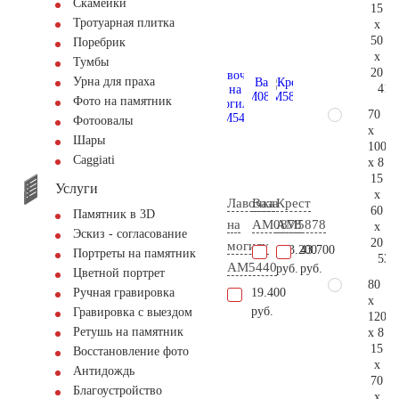
Скамейки
15
Тротуарная плитка
x
50
Поребрик
x
Тумбы
20
Урна для праха
41.
Фото на памятник
70
Фотоовалы
x
Шары
100
Сaggiati
x 8
15
Услуги
x
Лавочка
Ваза
Крест
60
Памятник в 3D
на
AM0878
AM5878
x
Эскиз - согласование
20
могилу
103.200
43.700
Портреты на памятник
53.
AM5440
руб.
руб.
Цветной портрет
80
19.400
Ручная гравировка
x
руб.
Гравировка с выездом
120
Ретушь на памятник
x 8
15
Восстановление фото
x
Антидождь
70
Благоустройство
x