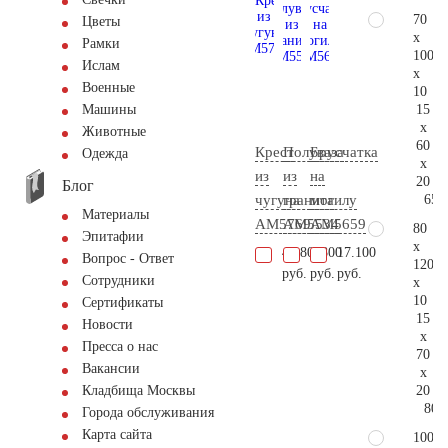
70
Цветы
x
Рамки
100
Ислам
x
Военные
10
15
Машины
x
Животные
60
Крест
Полуваза
Брусчатка
Одежда
x
из
из
на
20
Блог
65.
чугуна
гранита
могилу
Материалы
AM5769
AM5534
AM5659
80
Эпитафии
x
45.800
4.800
17.100
Вопрос - Ответ
120
руб.
руб.
руб.
Сотрудники
x
10
Сертификаты
15
Новости
x
Пресса о нас
70
Вакансии
x
20
Кладбища Москвы
80.
Города обслуживания
Карта сайта
100