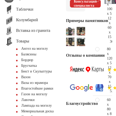
Консультация
x
специалиста
Таблички
100
x 5
12
Колумбарий
Примеры памятников
x
60
Вставка из гранита
x
15
Товары
36.
Ангел на могилу
80
x
Балясины
Отзывы о компании
120
Бордюр
x 5
Брусчатка
12
Бюст и Скульптуры
x
70
Вазон
x
Вазы из мрамора
15
Влагостойкие рамки
52.
Газон на могилу
60
Лавочки
Благоустройство
x
Лампада на могилу
80
Мемориальная доска
x 8