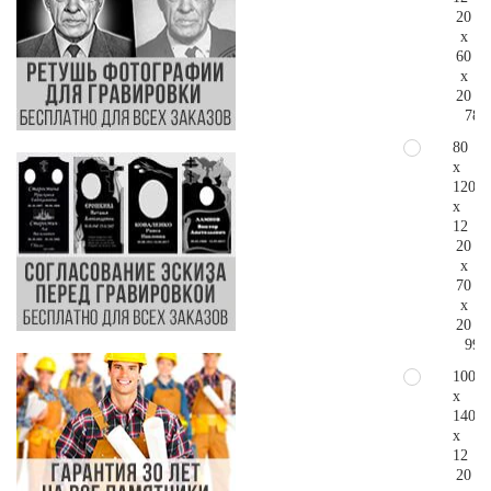
20
x
60
x
20
78.
80
x
120
x
12
20
x
70
x
20
99.
100
x
140
x
12
20