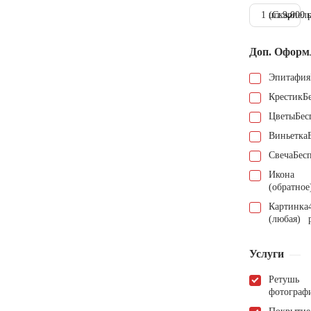
1 шт.
(Скарпель
9.000 
Доп. Оформ
Эпитафия
Крестик
Б
Цветы
Бес
Виньетка
Свеча
Бес
Икона
(обратное
Картинка
(любая)
Услуги
Ретушь
фотограф