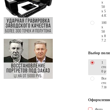
x
50
x 5
4.830
100
x
50
x 8
7.210
Выбор поли
1
сторо
0 руб
Все
стор
7.080
Оформлени
Фото