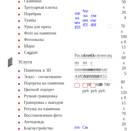
Скамейки
50
x
Тротуарная плитка
20
Поребрик
41.
Тумбы
70
Урна для праха
x
Фото на памятник
100
Фотоовалы
x 8
Шары
15
x
Сaggiati
Распятие
Ангел
Полумесяц
60
Услуги
на
на
с
x
20
памятник
памятник
мечетью
Памятник в 3D
54.
AM5920
AM5950
AM0855
Эскиз - согласование
80
Портреты на памятник
3.400
27.600
20.700
x
Цветной портрет
руб.
руб.
руб.
120
Ручная гравировка
x 8
Гравировка с выездом
15
x
Ретушь на памятник
70
Восстановление фото
x
Антидождь
20
Благоустройство
76.