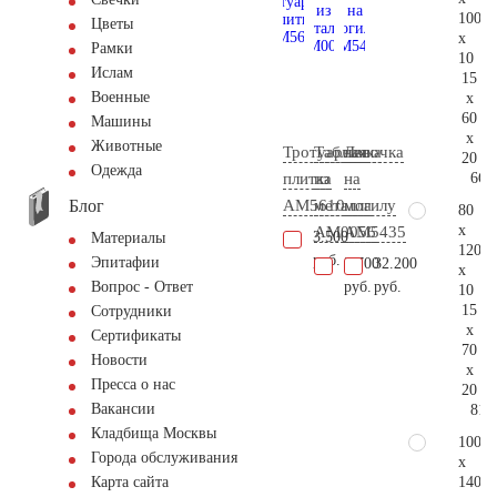
100
Цветы
x
Рамки
10
Ислам
15
Военные
x
60
Машины
x
Животные
Тротуарная
Табличка
Лавочка
20
Одежда
66.
плитка
из
на
Блог
AM5610
металла
могилу
80
x
AM0056
AM5435
3.500
Материалы
120
руб.
Эпитафии
3.700
32.200
x
руб.
руб.
Вопрос - Ответ
10
15
Сотрудники
x
Сертификаты
70
Новости
x
Пресса о нас
20
Вакансии
81.
Кладбища Москвы
100
Города обслуживания
x
140
Карта сайта