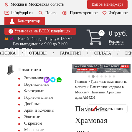
Москва и Московская область
Вызов менеджера
info@pqd.ru
Поиск
Просмотренное
Избранное
Конструктор
Установка на ВСЕХ кладбищах
0 руб.
0
0
Китай-Город - Шоурум 130 м2
Корзина
Без выходных : с 9:00 до 21:00
Выезд менеджера для
АНОВКА
ОТЗЫВЫ
ГАРАНТИЯ
ОПЛАТА
СК
оформления заказа
изготовление
Заказать выезд
памятников
+7 (495) 518-44-23
Памятники
Экономичные
Обратный звонок
Главная
>
Гранитные памятники на
Вертикальные
могилу
>
Памятники недорого в
Фрезерные
Москве
>
Памятник Храмовая
Горизонтальные
арка AM4251
Двойные
Памятник
Создать эскиз
Арки и Колонны
Элитные
Храмовая
С крестом
арка
Маленькие