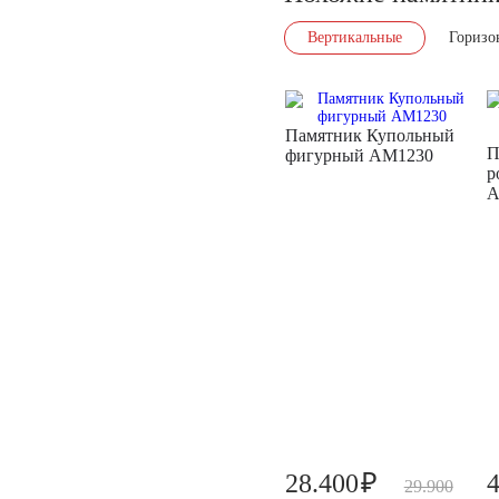
Вертикальные
Горизо
Памятник Купольный
П
фигурный AM1230
р
A
₽
28.400
29.900