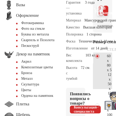
Гарантия
3 года
Вазы
—
В 1
В
клик
корзин
установка
Оформление
Материал
Мансуровский гран
или
Фотокерамика
наличные.
Качество
Высшая категория
Фото на стекле
Полировка
1 сторона
Буквы из металла
Скарпель и Позолота
Фаска
Техническая (1-10 мм.)
Размер сте
Пескоструй
Изготовление
от 14 дней
СТЕ
Декор на памятник
Вес
103 кг.
60
x
комплекта
Акрил
80
Композитные цветы
Высота
72 см.
x 5
Бронза
с
12
тумбой
Металл
x
50
Скульптура
x
Цветы
15
Появились
Ордена на памятник
28.
вопросы о
товаре?
Плитка
70
Консультация
x
специалиста
Щебень
100