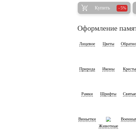
Купить
5%
Оформление памя
Лицевое
Цветы
Обратно
Природа
Иконы
Кресты
Рамки
Шрифты
Святые
Виньетки
Военны
Животные