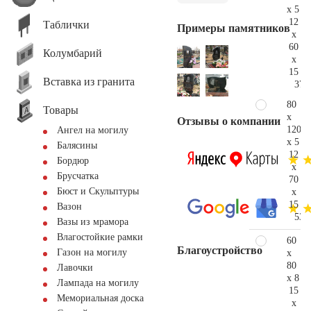
x 5
12
Таблички
Примеры памятников
x
60
Колумбарий
x
15
Вставка из гранита
37.
80
Товары
x
Отзывы о компании
120
Ангел на могилу
x 5
Балясины
12
Бордюр
x
Брусчатка
70
Бюст и Скульптуры
x
15
Вазон
53.
Вазы из мрамора
Влагостойкие рамки
60
Благоустройство
Газон на могилу
x
80
Лавочки
x 8
Лампада на могилу
15
Мемориальная доска
x