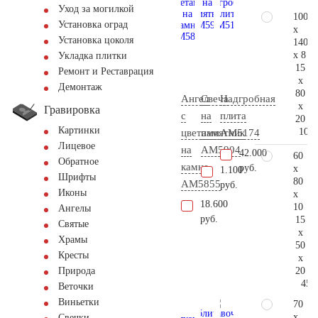
Уход за могилкой
100
Установка оград
x
Установка цоколя
140
x 8
Укладка плитки
15
Ремонт и Реставрация
x
Демонтаж
80
Ангел
Свеча
Надгробная
x
Гравировка
с
на
плита
20
Картинки
105.
цветами
памятник
AM5174
Лицевое
на
AM5904
42.000
60
Обратное
камне
руб.
x
1.100
Шрифты
80
AM5855
руб.
Иконы
x
18.600
10
Ангелы
руб.
15
Святые
x
Храмы
50
Кресты
x
20
Природа
45.
Веточки
Виньетки
70
x
Свечки