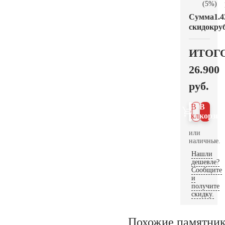
(5%)
Сумма
1.4
скидок
руб
ИТОГ
26.900
руб.
В 1
В
клик
корзин
или
наличные.
Нашли
дешевле?
Сообщите
и
получите
скидку.
Похожие памятни