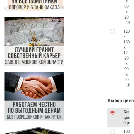
x
80
x
20
140.
120
x
160
x
12
20
x
90
x
20
188.
Выбор цвет
Без
цветн
0 руб
100