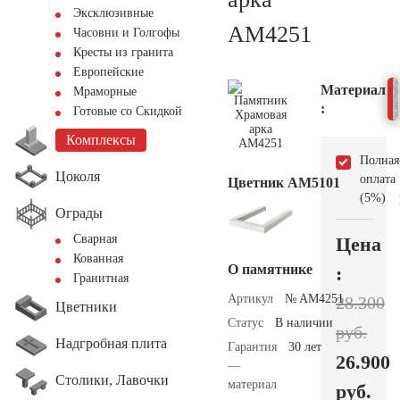
Эксклюзивные
AM4251
Часовни и Голгофы
Кресты из гранита
Европейские
Материал
Мраморные
:
Готовые со Скидкой
Комплексы
Полная
Цоколя
оплата
Цветник АМ5101
(5%)
Ограды
Сварная
Цена
Кованная
О памятнике
:
Гранитная
Артикул
№ AM4251
28.300
Цветники
Статус
В наличии
руб.
Надгробная плита
Гарантия
30 лет
26.900
—
Столики, Лавочки
материал
руб.