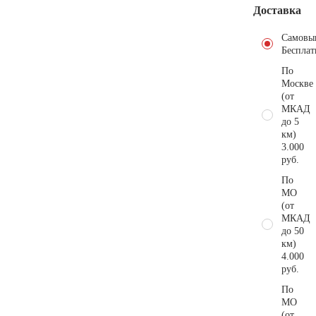
Доставка
Самовы
Бесплат
По
Москве
(от
МКАД
до 5
км)
3.000
руб.
По
МО
(от
МКАД
до 50
км)
4.000
руб.
По
МО
(от