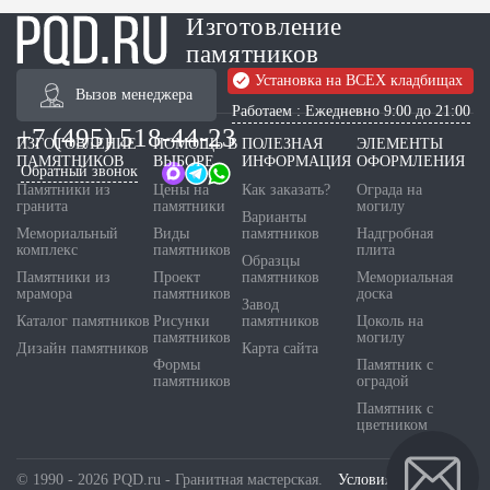
Изготовление
памятников
Установка на ВСЕХ кладбищах
Вызов менеджера
Работаем : Ежедневно 9:00 до 21:00
+7 (495) 518-44-23
ИЗГОТОВЛЕНИЕ
ПОМОЩЬ В
ПОЛЕЗНАЯ
ЭЛЕМЕНТЫ
ПАМЯТНИКОВ
ВЫБОРЕ
ИНФОРМАЦИЯ
ОФОРМЛЕНИЯ
Обратный звонок
Памятники из
Цены на
Как заказать?
Ограда на
гранита
памятники
могилу
Варианты
Мемориальный
Виды
памятников
Надгробная
комплекс
памятников
плита
Образцы
Памятники из
Проект
памятников
Мемориальная
мрамора
памятников
доска
Завод
Каталог памятников
Рисунки
памятников
Цоколь на
памятников
могилу
Дизайн памятников
Карта сайта
Формы
Памятник с
памятников
оградой
Памятник с
цветником
© 1990 - 2026 PQD.ru - Гранитная мастерская.
Условия