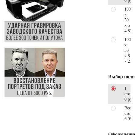
0 руб
100
x
50
x 5
4.830
100
x
50
x 8
7.210
Выбор поли
1
сторо
0 руб
Все
стор
6.950
Оформлени