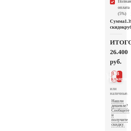
Полная
оплата
(5%)
Сумма
1.3
скидок
руб
ИТОГ
26.400
руб.
В 1
В
клик
корзин
или
наличные.
Нашли
дешевле?
Сообщите
и
получите
скидку.