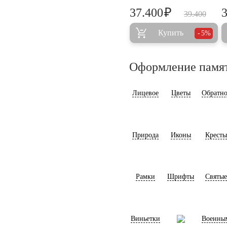
₽
37.400
39.400
Купить
5%
Оформление памя
Лицевое
Цветы
Обратно
Природа
Иконы
Кресты
Рамки
Шрифты
Святые
Виньетки
Военны