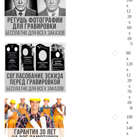
100
x
12
20
x
60
x
20
78.
80
x
120
x
12
20
x
70
x
20
98.
100
x
140
x