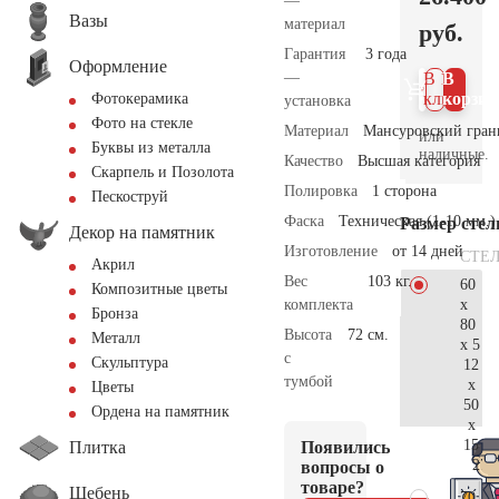
—
Вазы
материал
руб.
Гарантия
3 года
Оформление
—
В 1
В
клик
корзин
Фотокерамика
установка
Фото на стекле
Материал
Мансуровский гран
или
Буквы из металла
наличные.
Качество
Высшая категория
Скарпель и Позолота
Полировка
1 сторона
Пескоструй
Фаска
Техническая (1-10 мм.)
Размер сте
Декор на памятник
Изготовление
от 14 дней
СТЕ
Акрил
Вес
103 кг.
60
Композитные цветы
x
комплекта
Бронза
80
Высота
72 см.
Металл
x 5
с
Скульптура
12
тумбой
x
Цветы
50
Ордена на памятник
x
15
Плитка
Появились
27.
вопросы о
товаре?
Щебень
70