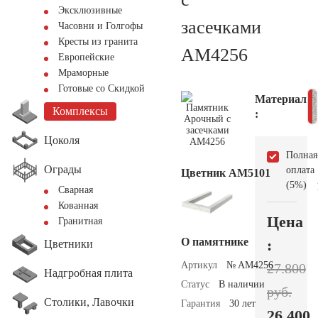
Эксклюзивные
засечками
Часовни и Голгофы
Кресты из гранита
AM4256
Европейские
Мраморные
Готовые со Скидкой
Материал
Комплексы
:
Цоколя
Полная
Ограды
оплата
Цветник АМ5101
(5%)
Сварная
Кованная
Цена
Гранитная
О памятнике
:
Цветники
Артикул
№ AM4256
27.800
Надгробная плита
Статус
В наличии
руб.
Столики, Лавочки
Гарантия
30 лет
26.400