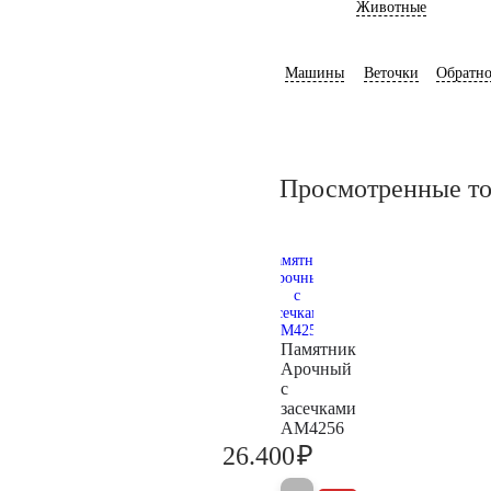
Животные
Машины
Веточки
Обратно
Просмотренные т
Памятник
Арочный
с
засечками
AM4256
₽
26.400
27.800