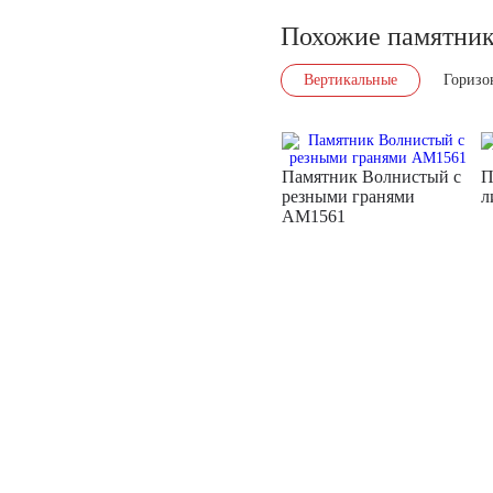
Похожие памятни
Вертикальные
Горизо
Памятник Волнистый с
П
резными гранями
л
AM1561