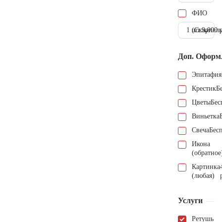
ФИО
1 шт.
(Скарпель
9.000 
Доп. Оформ
Эпитафия
Крестик
Б
Цветы
Бес
Виньетка
Свеча
Бес
Икона
(обратное
Картинка
(любая)
Услуги
Ретушь