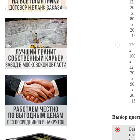
12
20
x
80
x
20
139.
120
x
160
x
12
20
x
90
x
20
187.
Выбор цвет
Без
цветн