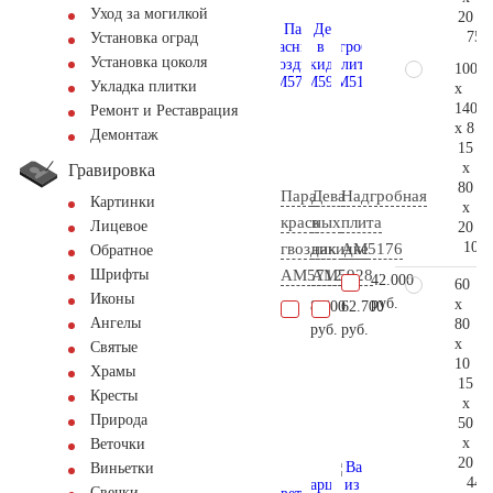
Уход за могилкой
20
75.
Установка оград
Установка цоколя
100
Укладка плитки
x
140
Ремонт и Реставрация
x 8
Демонтаж
15
x
Гравировка
80
Пара
Дева
Надгробная
Картинки
x
красных
в
плита
Лицевое
20
104.
гвоздик
накидке
AM5176
Обратное
AM5712
AM5928
Шрифты
42.000
60
Иконы
руб.
x
8.600
62.700
Ангелы
80
руб.
руб.
x
Святые
10
Храмы
15
Кресты
x
Природа
50
x
Веточки
20
Виньетки
44.
Свечки