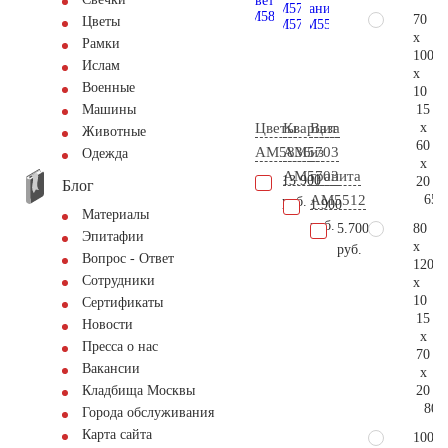
70
Цветы
x
Рамки
100
Ислам
x
Военные
10
15
Машины
x
Цветы
Кварцит
Ваза
Животные
60
AM5836
АМ5703
из
Одежда
x
AM5703
гранита
13.900
20
Блог
65.
AM5512
руб.
1.900
Материалы
руб.
80
5.700
Эпитафии
x
руб.
Вопрос - Ответ
120
Сотрудники
x
10
Сертификаты
15
Новости
x
Пресса о нас
70
Вакансии
x
20
Кладбища Москвы
80.
Города обслуживания
Карта сайта
100