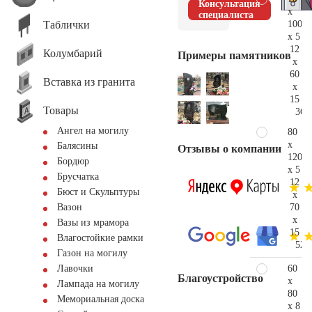
Консультация
x
специалиста
Таблички
100
x 5
12
Колумбарий
Примеры памятников
x
60
Вставка из гранита
x
15
Товары
36.
Ангел на могилу
80
x
Балясины
Отзывы о компании
120
Бордюр
x 5
Брусчатка
12
Бюст и Скульптуры
x
70
Вазон
x
Вазы из мрамора
15
Влагостойкие рамки
52.
Газон на могилу
60
Лавочки
Благоустройство
x
Лампада на могилу
80
Мемориальная доска
x 8