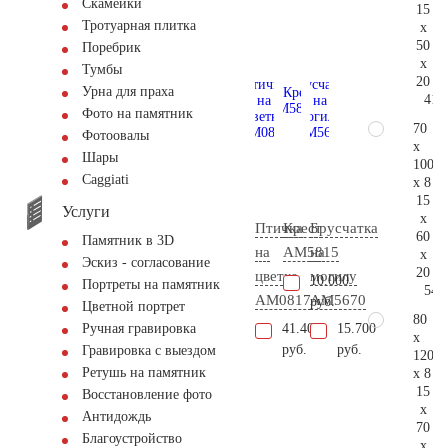
Скамейки
15
Тротуарная плитка
x
50
Поребрик
x
Тумбы
20
Урна для праха
41.
Фото на памятник
70
Фотоовалы
x
Шары
100
Сaggiati
x 8
15
Услуги
x
Птичка
Крест
Брусчатка
60
Памятник в 3D
на
AM5815
на
x
Эскиз - согласование
20
цветке
могилу
10.000
Портреты на памятник
54.
AM0817
AM5670
руб.
Цветной портрет
80
41.400
15.700
Ручная гравировка
x
руб.
руб.
Гравировка с выездом
120
Ретушь на памятник
x 8
15
Восстановление фото
x
Антидождь
70
Благоустройство
x