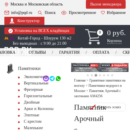
Москва и Московская область
Вызов менеджера
info@pqd.ru
Поиск
Просмотренное
Избранное
Конструктор
Установка на ВСЕХ кладбищах
0 руб.
0
0
Китай-Город - Шоурум 130 м2
Корзина
Без выходных : с 9:00 до 21:00
Выезд менеджера для
АНОВКА
ОТЗЫВЫ
ГАРАНТИЯ
ОПЛАТА
СК
оформления заказа
изготовление
Заказать выезд
памятников
+7 (495) 518-44-23
Памятники
Экономичные
Обратный звонок
Главная
>
Гранитные памятники на
Вертикальные
могилу
>
Памятники недорого в
Фрезерные
Москве
>
Памятник Арочный с
Горизонтальные
засечками AM4256
Двойные
Памятник
Создать эскиз
Арки и Колонны
Элитные
Арочный
С крестом
с
Маленькие