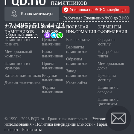
памятников
Установка на ВСЕХ кладбищах
Вызов менеджера
Работаем : Ежедневно 9:00 до 21:00
+7 (495) 518-44-23
ИЗГОТОВЛЕНИЕ
ПОМОЩЬ В
ПОЛЕЗНАЯ
ЭЛЕМЕНТЫ
ПАМЯТНИКОВ
ВЫБОРЕ
ИНФОРМАЦИЯ
ОФОРМЛЕНИЯ
Обратный звонок
Памятники из
Цены на
Как заказать?
Ограда на
гранита
памятники
могилу
Варианты
Мемориальный
Виды
памятников
Надгробная
комплекс
памятников
плита
Образцы
Памятники из
Проект
памятников
Мемориальная
мрамора
памятников
доска
Завод
Каталог памятников
Рисунки
памятников
Цоколь на
памятников
могилу
Дизайн памятников
Карта сайта
Формы
Памятник с
памятников
оградой
Памятник с
цветником
© 1990 - 2026 PQD.ru - Гранитная мастерская.
Условия
использования
-
Политика конфиденциальности
-
Гарантия и
возврат
-
Реквизиты