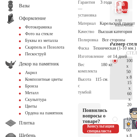
Гарантия
3 года
В 1
В
Вазы
—
клик
корзин
установка
Оформление
или
Материал
Карельский гранит
наличные.
Фотокерамика
Качество
Высшая категория
Фото на стекле
Полировка
Все стороны
Буквы из металла
Размер сте
Скарпель и Позолота
Фаска
Техническая (1-10 мм.)
СТЕ
Пескоструй
Изготовление
от 14 дней
100
Декор на памятник
Вес
180 кг.
x
комплекта
50
Акрил
x 8
Высота
115 см.
Композитные цветы
15
с
Бронза
x
тумбой
Металл
60
x
Скульптура
20
Цветы
Появились
113.
Ордена на памятник
вопросы о
120
товаре?
Плитка
x
Консультация
60
специалиста
Щебень
x 8