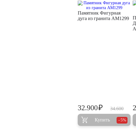
Памятник Фигурная
П
дуга из гранита AM1299
Д
A
₽
32.900
34.600
Купить
5%