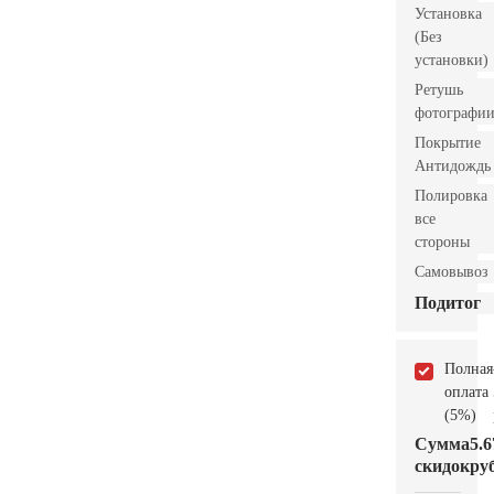
Установка
(Без
установки)
Ретушь
фотографи
Покрытие
Антидождь
Полировка
все
стороны
Самовывоз
Подитог
Полная
оплата
(5%)
Сумма
5.6
скидок
руб