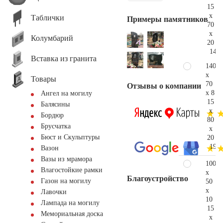
15
x
Таблички
Примеры памятников
70
x
Колумбарий
20
143.
Вставка из гранита
140
x
Товары
70
Отзывы о компании
x 8
Ангел на могилу
15
Балясины
x
Бордюр
80
Брусчатка
x
Бюст и Скульптуры
20
192.
Вазон
Вазы из мрамора
100
Влагостойкие рамки
x
Благоустройство
Газон на могилу
50
x
Лавочки
10
Лампада на могилу
15
Мемориальная доска
x