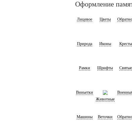
Оформление памя
Лицевое
Цветы
Обратно
Природа
Иконы
Кресты
Рамки
Шрифты
Святые
Виньетки
Военны
Животные
Машины
Веточки
Обратно