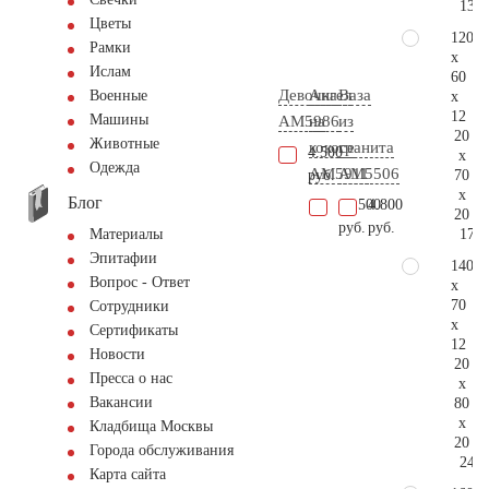
134.
Цветы
120
Рамки
x
Ислам
60
Девочка
Ангел
Ваза
Военные
x
12
Машины
AM5986
на
из
20
Животные
кокосе
гранита
4.500
x
Одежда
AM5911
AM5506
70
руб.
x
Блог
41.500
4.800
20
руб.
руб.
171.
Материалы
Эпитафии
140
Вопрос - Ответ
x
70
Сотрудники
x
Сертификаты
12
Новости
20
Пресса о нас
x
Вакансии
80
x
Кладбища Москвы
20
Города обслуживания
240.
Карта сайта