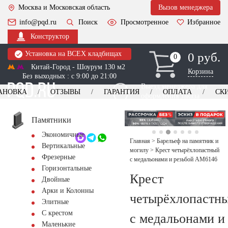
Москва и Московская область
Вызов менеджера
info@pqd.ru
Поиск
Просмотренное
Избранное
Конструктор
Установка на ВСЕХ кладбищах
0 руб.
0
0
Китай-Город - Шоурум 130 м2
Корзина
Без выходных : с 9:00 до 21:00
Выезд менеджера для
АНОВКА
ОТЗЫВЫ
ГАРАНТИЯ
ОПЛАТА
СК
оформления заказа
изготовление
Заказать выезд
памятников
+7 (495) 518-44-23
Памятники
Экономичные
Обратный звонок
Главная
>
Барельеф на памятник и
Вертикальные
могилу
>
Крест четырёхлопастный
Фрезерные
с медальонами и резьбой AM6146
Горизонтальные
Крест
Двойные
Арки и Колонны
четырёхлопастн
Элитные
С крестом
с медальонами и
Маленькие