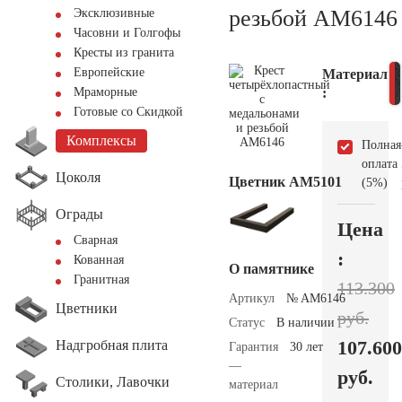
резьбой AM6146
Эксклюзивные
Часовни и Голгофы
Кресты из гранита
Европейские
Материал
:
Мраморные
Готовые со Скидкой
Комплексы
Полная
оплата
Цоколя
Цветник АМ5101
(5%)
Ограды
Цена
Сварная
:
Кованная
О памятнике
Гранитная
113.300
Артикул
№ AM6146
Цветники
руб.
Статус
В наличии
107.600
Надгробная плита
Гарантия
30 лет
—
руб.
Столики, Лавочки
материал