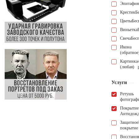
Эпитафия
Крестик
Б
Цветы
Бес
Виньетка
Свеча
Бес
Икона
(обратное
Картинка
(любая)
Услуги
Ретушь
фотограф
Покрытие
Антидож
Защитное
покрытие
Восстано