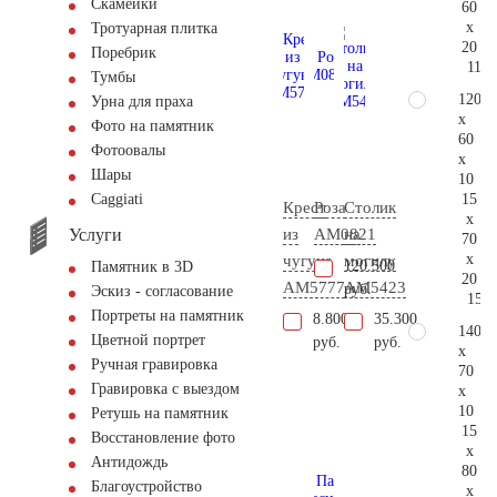
Скамейки
60
x
Тротуарная плитка
20
Поребрик
116.
Тумбы
120
Урна для праха
x
Фото на памятник
60
Фотоовалы
x
Шары
10
15
Сaggiati
Крест
Роза
Столик
x
Услуги
из
AM0821
на
70
x
чугуна
могилу
120.500
Памятник в 3D
20
AM5777
AM5423
руб.
Эскиз - согласование
150.
Портреты на памятник
8.800
35.300
140
Цветной портрет
руб.
руб.
x
Ручная гравировка
70
Гравировка с выездом
x
10
Ретушь на памятник
15
Восстановление фото
x
Антидождь
80
Благоустройство
x