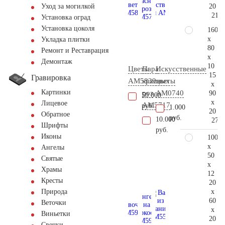
20
Уход за могилкой
211.
Установка оград
Установка цоколя
160
x
Укладка плитки
80
Ремонт и Реставрация
x
Демонтаж
10
Цветы
Пара
Искусственные
15
Гравировка
AM5839
красных
цветы
x
Картинки
роз
AM0740
90
50.000
x
Лицевое
AM5717
руб.
1.000
20
Обратное
руб.
10.000
276.
Шрифты
руб.
Иконы
100
x
Ангелы
50
Святые
x
Храмы
12
Кресты
20
x
Природа
60
Веточки
x
Виньетки
20
Свечки