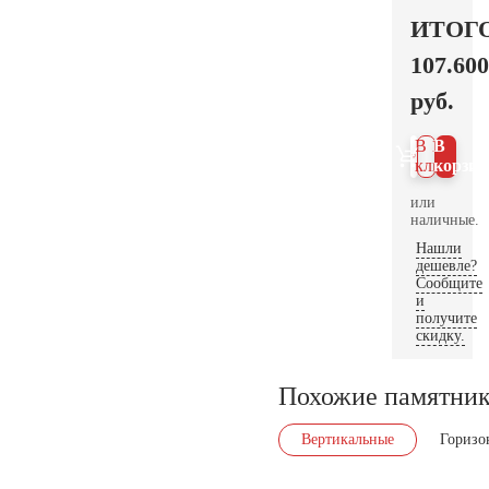
ИТОГ
107.600
руб.
В 1
В
клик
корзин
или
наличные.
Нашли
дешевле?
Сообщите
и
получите
скидку.
Похожие памятни
Вертикальные
Горизо