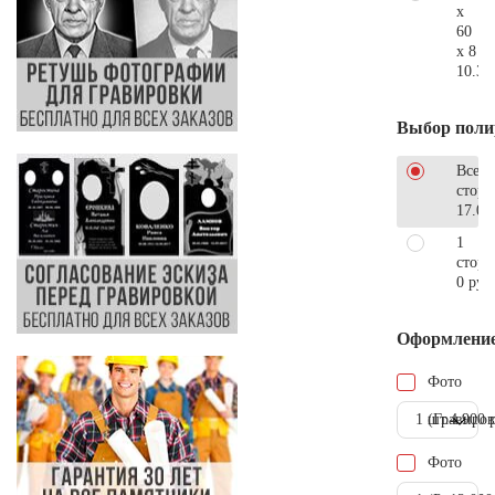
x
60
x 8
10.30
Выбор поли
Все
стор
17.00
1
сторо
0 руб
Оформлени
Фото
1 шт.
(Гравиров
4.900 
Фото