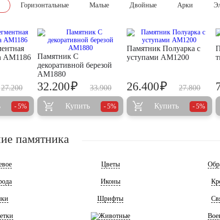
Горизонтальные
Малые
Двойные
Арки
Э
ментная
Памятник Полуарка с
П
Памятник С
та AM1186
уступами AM1200
т
декоративной березой
AM1880
₽
₽
32.200
26.400
27.200
33.900
27.800
ь
Купить
Купить
5%
5%
5%
ие памятника
евое
Цветы
Обр
рода
Иконы
Кр
мки
Шрифты
Св
етки
Животные
Вое