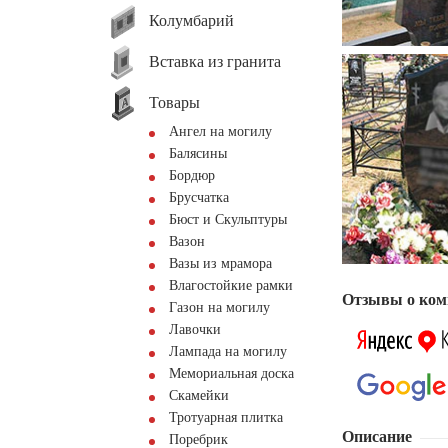
Колумбарий
Вставка из гранита
Товары
Ангел на могилу
Балясины
Бордюр
Брусчатка
Бюст и Скульптуры
Вазон
Вазы из мрамора
Влагостойкие рамки
Отзывы о ком
Газон на могилу
Лавочки
Лампада на могилу
Мемориальная доска
Скамейки
Тротуарная плитка
Описание
Поребрик