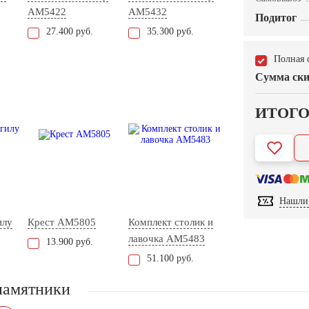
AM5422
AM5432
Подитог
27.400 руб.
35.300 руб.
Полная 
Сумма ски
ИТОГ
Нашли 
илу
Крест AM5805
Комплект столик и
лавочка AM5483
13.900 руб.
51.100 руб.
памятники