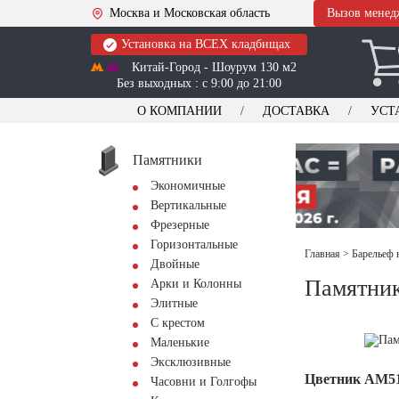
Москва и Московская область
Вызов менед
Установка на ВСЕХ кладбищах
Китай-Город - Шоурум 130 м2
Без выходных : с 9:00 до 21:00
О КОМПАНИИ
ДОСТАВКА
УСТ
Памятники
Экономичные
Вертикальные
Фрезерные
Горизонтальные
Главная
>
Барельеф 
Двойные
Памятник
Арки и Колонны
Элитные
С крестом
Маленькие
Эксклюзивные
Цветник АМ5
Часовни и Голгофы