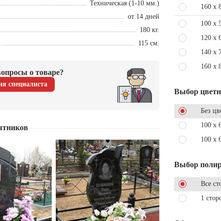
Техническая (1-10 мм.)
160 x 
от 14 дней
100 x 
180 кг.
120 x 
115 см.
140 x 
160 x 
опросы о товаре?
ия специалиста
Выбор цвет
Без цв
100 x 
ятников
100 x 
Выбор поли
Все ст
1 стор