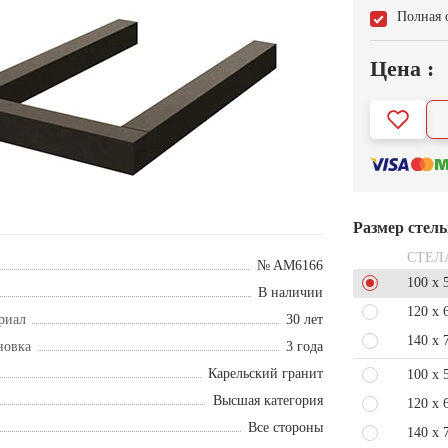
Полная 
Цена :
Размер стел
СТЕЛ
№ AM6166
100 x 
В наличии
120 x 
риал
30 лет
140 x 
новка
3 года
Карельский гранит
100 x 
Высшая категория
120 x 
Все стороны
140 x 