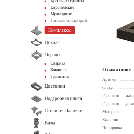
Кресты из гранита
Европейские
Мраморные
Готовые со Скидкой
Комплексы
Цоколя
Ограды
Сварная
О памятнике
Кованная
Гранитная
Артикул
Цветники
Статус
Гарантия — мате
Надгробная плита
Гарантия — уста
Столики, Лавочки
Материал
Качество
Вазы
Полировка