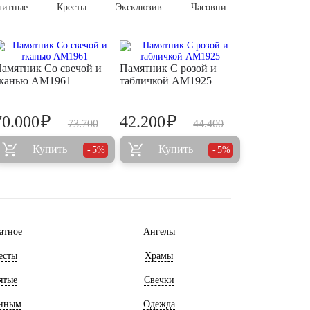
литные
Кресты
Эксклюзив
Часовни
амятник Со свечой и
Памятник С розой и
канью AM1961
табличкой AM1925
₽
₽
70.000
42.200
73.700
44.400
Купить
Купить
5%
5%
атное
Ангелы
есты
Храмы
ятые
Свечки
нным
Одежда