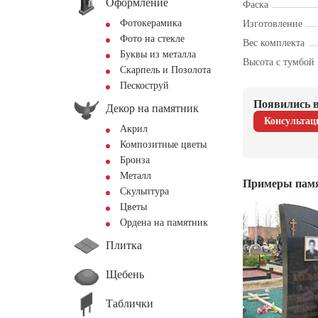
Оформление
Фаска
Фотокерамика
Изготовление
Фото на стекле
Вес комплекта
Буквы из металла
Высота с тумбой
Скарпель и Позолота
Пескоструй
Появились в
Декор на памятник
Консультац
Акрил
Композитные цветы
Бронза
Металл
Примеры пам
Скульптура
Цветы
Ордена на памятник
Плитка
Щебень
Таблички