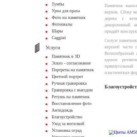
Тумбы
Памятник выпол
Урна для праха
верхом. Сбоку к
Фото на памятник
дерева с вет
Фотоовалы
декоративный а
Шары
придаёт констру
Сaggiati
Силуэт памятник
верхней части 
Услуги
Волнообразный а
Памятник в 3D
единое ритмич
Эскиз - согласование
прямоугольный
Портреты на памятник
пластических фо
Цветной портрет
Ручная гравировка
Благоустройс
Гравировка с выездом
Ретушь на памятник
Восстановление фото
Антидождь
Благоустройство
Уход за могилкой
Установка оград