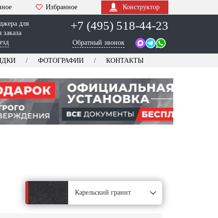
нное
Избранное
Конструктор
+7 (495) 518-44-23
джера для
 заказа
езд
Обратный звонок
ИДКИ
ФОТОГРАФИИ
КОНТАКТЫ
Карельский гранит