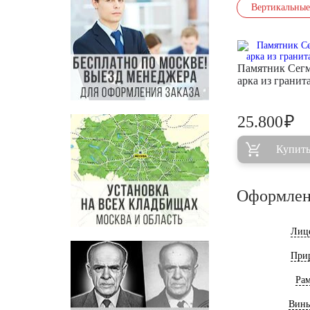
Вертикальные
Памятник Сег
арка из грани
₽
25.800
Купит
Оформлен
Лиц
При
Ра
Винь