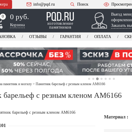
жера
info@pqd.ru
Поиск
Просмотре
Выезд мене
0 руб.
0
0
оформления
изготовление
Корзина
Заказать вы
памятников
АНОВКА
ОТЗЫВЫ
ГАРАНТИЯ
ОПЛАТА
СК
на памятник и могилу
>
Памятник барельеф с резным кленом AM6166
 барельеф с резным кленом AM6166
Материал :
101