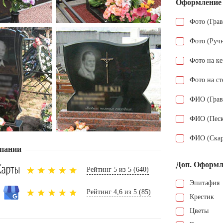
Оформление
Фото (Гра
Фото (Руч
Фото на к
Фото на ст
ФИО (Грав
ФИО (Песк
ФИО (Скар
пании
Доп. Оформл
Рейтинг 5 из 5 (640)
Эпитафия
Рейтинг 4,6 из 5 (85)
Крестик
Цветы