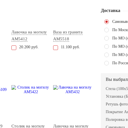
Доставка
Самовыв
По Моск
Лавочка на могилу
Ваза из гранита
По МО (
AM5412
AM5518
По МО (
20.200 руб.
11.100 руб.
По МО (
По Росси
Вы выбрал
Стела (100x
Установка (Б
Ретушь фот
Покрытие А
Полировка в
09
Столик на могилу
Лавочка на могилу
Самовывоз