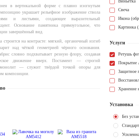
Виньетка
нен в вертикальной форме с плавно изогнутым
Свеча
омпозицию украшает рельефное изображение ствола
Икона (обр
вями и листьями, создающее выразительный
кцент. Основание памятника прямоугольное, что
Картинка (
кции завершённый вид.
а строится на контрасте: мягкий, органичный изгиб
Услуги
парит над чёткой геометрией чёрного основания.
брис словно подхватывает резную флору, создавая
Ретушь фо
еское движение вверх. Постамент — строгий
Покрытие 
 монолит — служит твёрдой точкой опоры для
Защитное 
рм композиции.
Восстанов
тво
Хранение н
Установка
Без уста
Стандарт
Усиленн