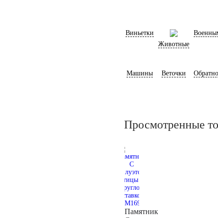
Виньетки
Военны
Животные
Машины
Веточки
Обратно
Просмотренные т
Памятник