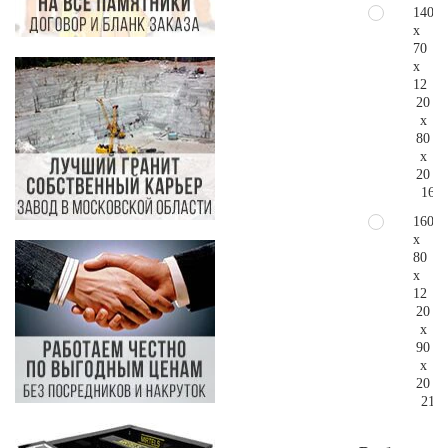
140
x
70
x
12
20
x
80
x
20
161.
160
x
80
x
12
20
x
90
x
20
214.