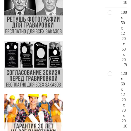
186.
100
x
50
x
12
20
x
60
x
20
78.
120
x
60
x
12
20
x
70
x
20
103.