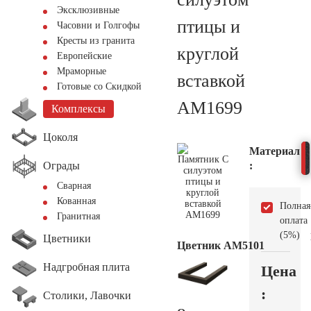
Эксклюзивные
птицы и
Часовни и Голгофы
Кресты из гранита
круглой
Европейские
Мраморные
вставкой
Готовые со Скидкой
AM1699
Комплексы
Цоколя
Материал
Ограды
:
Сварная
Кованная
Полная
Гранитная
оплата
(5%)
Цветники
Цветник АМ5101
Надгробная плита
Цена
:
Столики, Лавочки