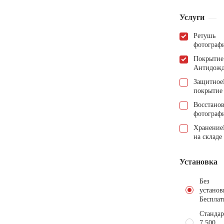
Услуги
Ретушь
фотограф
Покрытие
Антидож
Защитное
покрытие
Восстано
фотограф
Хранение
на складе
Установка
Без
установ
Бесплат
Стандар
7.500