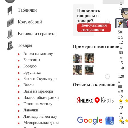
x
15
Таблички
Появились
31.
вопросы о
товаре?
Колумбарий
100
Консультация
x
специалиста
50
Вставка из гранита
x 5
12
Товары
Примеры памятников
x
60
Ангел на могилу
x
Балясины
15
Бордюр
46.
Брусчатка
120
Бюст и Скульптуры
x
Отзывы о компании
Вазон
60
Вазы из мрамора
x 5
12
Влагостойкие рамки
x
Газон на могилу
70
Лавочки
x
Лампада на могилу
15
58.
Мемориальная доска