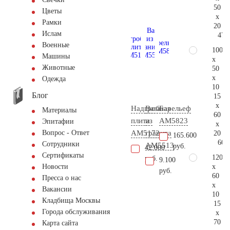
50
Цветы
x
Рамки
20
Ислам
47.
Военные
100
Машины
x
Животные
50
x
Одежда
10
Блог
15
x
Надгробная
Ваза
Барельеф
Материалы
60
плита
из
AM5823
Эпитафии
x
AM5172
гранита
Вопрос - Ответ
20
165.600
60.
Сотрудники
AM5513
руб.
42.000
Сертификаты
120
руб.
9.100
x
Новости
руб.
60
Пресса о нас
x
Вакансии
10
Кладбища Москвы
15
Города обслуживания
x
70
Карта сайта