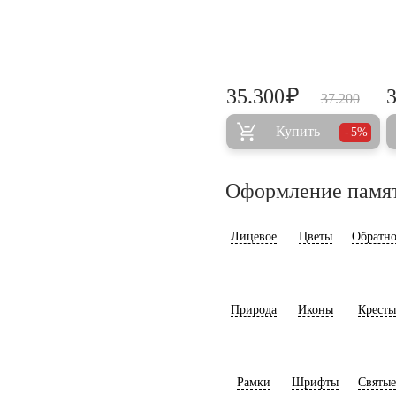
₽
35.300
37.200
Купить
5%
Оформление памя
Лицевое
Цветы
Обратно
Природа
Иконы
Кресты
Рамки
Шрифты
Святые