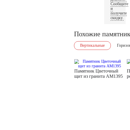
Сообщите
и
получите
скидку.
Похожие памятни
Вертикальные
Горизо
Памятник Цветочный
П
щит из гранита AM1395
р