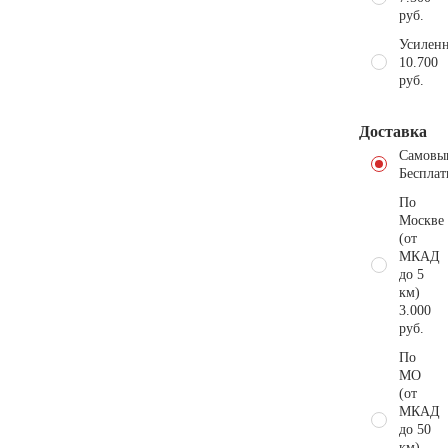
руб.
Усиленн
10.700
руб.
Доставка
Самовы
Бесплат
По
Москве
(от
МКАД
до 5
км)
3.000
руб.
По
МО
(от
МКАД
до 50
км)