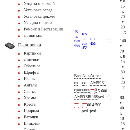
x 8
Уход за могилкой
15
Установка оград
x
Установка цоколя
70
x
Укладка плитки
20
Ремонт и Реставрация
75.
Демонтаж
140
Гравировка
x
70
Картинки
x 8
Лицевое
15
Обратное
x
80
Шрифты
Ваза
Ангел
Ангел
x
Иконы
20
из
со
AM5961
Ангелы
112.
гранита
свечкой
5.600
Святые
AM5538
AM5969
руб.
80
Храмы
x
Кресты
6.300
14.500
40
Природа
руб.
руб.
x
Веточки
10
Виньетки
15
x
Свечки