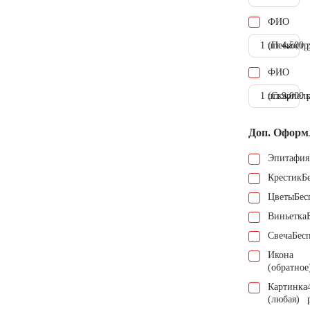
ФИО
1 шт.
(Пескостр
4.500 
ФИО
1 шт.
(Скарпель
9.000 
Доп. Оформ
Эпитафия
Крестик
Б
Цветы
Бес
Виньетка
Свеча
Бес
Икона
(обратное
Картинка
(любая)