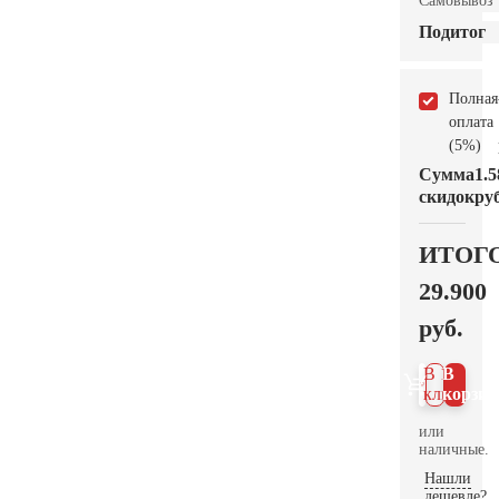
Самовывоз
Подитог
Полная
оплата
(5%)
Сумма
1.5
скидок
руб
ИТОГ
29.900
руб.
В 1
В
клик
корзин
или
наличные.
Нашли
дешевле?