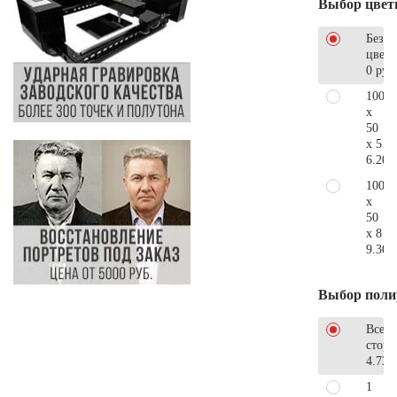
Выбор цвет
Без
цветн
0 руб
100
x
50
x 5
6.200
100
x
50
x 8
9.300
Выбор поли
Все
стор
4.730
1