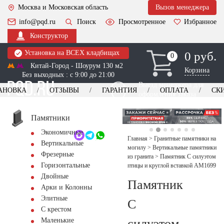
Москва и Московская область
Вызов менеджера
info@pqd.ru
Поиск
Просмотренное
Избранное
Конструктор
Установка на ВСЕХ кладбищах
0 руб.
0
0
Китай-Город - Шоурум 130 м2
Корзина
Без выходных : с 9:00 до 21:00
Выезд менеджера для
АНОВКА
ОТЗЫВЫ
ГАРАНТИЯ
ОПЛАТА
СК
оформления заказа
изготовление
Заказать выезд
памятников
+7 (495) 518-44-23
Памятники
Экономичные
Обратный звонок
Главная
>
Гранитные памятники на
Вертикальные
могилу
>
Вертикальные памятники
Фрезерные
из гранита
>
Памятник С силуэтом
Горизонтальные
птицы и круглой вставкой AM1699
Двойные
Памятник
Арки и Колонны
Элитные
С
С крестом
силуэтом
Маленькие