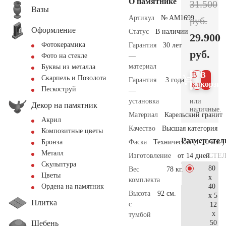
О памятнике
31.500
Вазы
Артикул
№ AM1699
руб.
Оформление
Статус
В наличии
29.900
Фотокерамика
Гарантия
30 лет
руб.
—
Фото на стекле
материал
Буквы из металла
В 1
В
Скарпель и Позолота
Гарантия
3 года
клик
корзин
Пескоструй
—
или
установка
Декор на памятник
наличные.
Материал
Карельский гранит
Акрил
Качество
Высшая категория
Композитные цветы
Размер сте
Фаска
Техническая (1-10 мм.)
Бронза
Металл
СТЕ
Изготовление
от 14 дней
Скульптура
80
Вес
78 кг.
Цветы
x
комплекта
40
Ордена на памятник
Высота
92 см.
x 5
Плитка
с
12
x
тумбой
Щебень
50