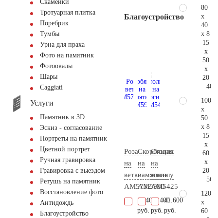
Скамейки
80
Тротуарная плитка
x
Благоустройство
Поребрик
40
x 8
Тумбы
15
Урна для праха
x
Фото на памятник
50
Фотоовалы
x
Шары
20
40.
Сaggiati
100
Услуги
x
Памятник в 3D
50
x 8
Эскиз - согласование
15
Портреты на памятник
x
Цветной портрет
Роза
Скорбящая
Столик
60
Ручная гравировка
x
на
на
на
20
Гравировка с выездом
ветке
памятник
могилу
56.
Ретушь на памятник
AM5732
AM5980
AM5425
Восстановление фото
120
11.400
16.400
41.600
x
Антидождь
руб.
руб.
руб.
60
Благоустройство